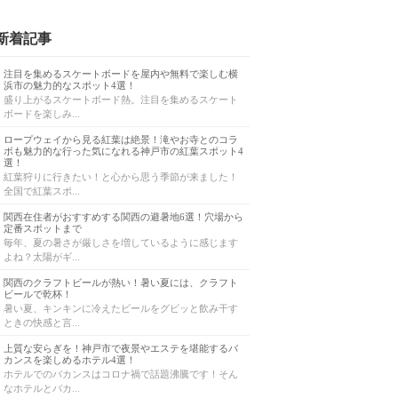
新着記事
注目を集めるスケートボードを屋内や無料で楽しむ横
浜市の魅力的なスポット4選！
盛り上がるスケートボード熱。注目を集めるスケート
ボードを楽しみ...
ロープウェイから見る紅葉は絶景！滝やお寺とのコラ
ボも魅力的な行った気になれる神戸市の紅葉スポット4
選！
紅葉狩りに行きたい！と心から思う季節が来ました！
全国で紅葉スポ...
関西在住者がおすすめする関西の避暑地6選！穴場から
定番スポットまで
毎年、夏の暑さが厳しさを増しているように感じます
よね？太陽がギ...
関西のクラフトビールが熱い！暑い夏には、クラフト
ビールで乾杯！
暑い夏、キンキンに冷えたビールをグビッと飲み干す
ときの快感と言...
上質な安らぎを！神戸市で夜景やエステを堪能するバ
カンスを楽しめるホテル4選！
ホテルでのバカンスはコロナ禍で話題沸騰です！そん
なホテルとバカ...