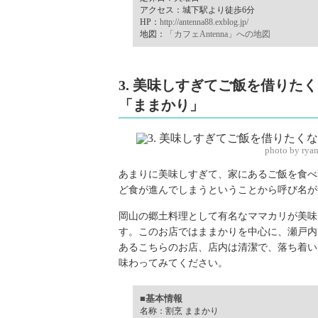
アクセス：城下駅より徒歩6分
HP：
http://antenna88.exblog.jp/
地図：
「カフェAntenna」への地図
3. 美味しすぎてご飯を借り
「ままかり」
photo by rya
あまりに美味しすぎて、家にあるご飯を食べ
ど食が進んでしまうということから呼び名が
岡山の郷土料理として有名なママカリが美味
す。このお店ではままかりを中心に、瀬戸内
あるこちらのお店、店内は清潔で、落ち着い
味わってみてください。
■基本情報
名称：割烹 ままかり