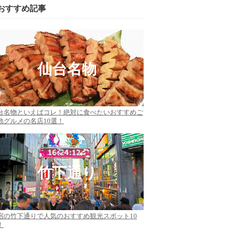
おすすめ記事
仙台名物
台名物といえばコレ！絶対に食べたいおすすめご
地グルメの名店10選！
竹下通り
宿の竹下通りで人気のおすすめ観光スポット10
！