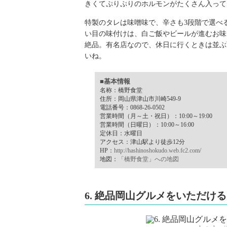
きくてぷりぷりのホルモンがたくさん入って
特製のタレは味噌味で、辛さも3段階で選べ
い目の味付けは、白ご飯やビールが進むお味
絶品。有名店なので、休日に行くときは並ぶ
いね。
■基本情報
名称：橋野食堂
住所：岡山県津山市川崎549-9
電話番号：0868-26-0502
営業時間（月～土・祝日）：10:00～19:00
営業時間（日曜日）：10:00～16:00
定休日：水曜日
アクセス：津山駅より徒歩12分
HP：
http://hashinoshokudo.web.fc2.com/
地図：
「橋野食堂」への地図
6. 絶品岡山グルメをいただけ