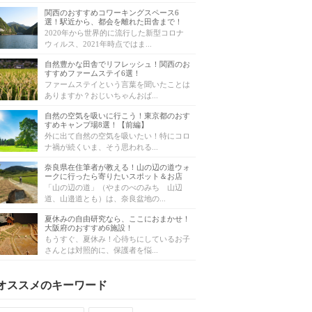
関西のおすすめコワーキングスペース6
選！駅近から、都会を離れた田舎まで！
2020年から世界的に流行した新型コロナ
ウィルス、2021年時点ではま...
自然豊かな田舎でリフレッシュ！関西のお
すすめファームステイ6選！
ファームステイという言葉を聞いたことは
ありますか？おじいちゃんおば...
自然の空気を吸いに行こう！東京都のおす
すめキャンプ場8選！【前編】
外に出て自然の空気を吸いたい！特にコロ
ナ禍が続くいま、そう思われる...
奈良県在住筆者が教える！山の辺の道ウォ
ークに行ったら寄りたいスポット＆お店
「山の辺の道」（やまのべのみち 山辺
道、山邉道とも）は、奈良盆地の...
夏休みの自由研究なら、ここにおまかせ！
大阪府のおすすめ6施設！
もうすぐ、夏休み！心待ちにしているお子
さんとは対照的に、保護者を悩...
オススメのキーワード