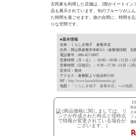
古民家を利用した店舗は、2階がイートイン
品も展示されています。旬のフルーツがふん
た時間を過ごせます。旅の合間に、時間を忘
りな空間です。
■基本情報
名称：くらしき桃子 倉敷本店
住所：岡山県倉敷市本町4-1（倉敷珈琲館 右
電話番号：086-427-0007
営業時間（月～土）： 10:00～18:00（11月～2月
営業時間（日祝日）： 9:30～17:30（11月～2月
定休日：無休
アクセス：倉敷駅より徒歩約13分
HP：
http://www.kurashikimomoko.jp/
地図：
「くらしき桃子 倉敷本店」への地図
【
枚
さ
フ
価