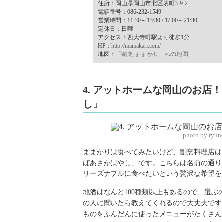
住所：岡山県岡山市北区表町3-9-2
電話番号：086-232-1549
営業時間：11:30～13:30 / 17:00～21:30
定休日：日曜
アクセス：西大寺町駅より徒歩1分
HP：
http://mamakari.com/
地図：
「割烹 ままかり」への地図
4. アットホームな岡山のお
し」
photo by ryu
ままかりは食べてみたいけど、割烹料理店は
ばあさかばやし」です。こちらは名前の通り
リーズナブルに食べたいという贅沢な希望を
地酒はなんと100種類以上もあるので、選
の人に聞いたら教えてくれるので大丈夫です
ものをふんだんに使ったメニューがたくさん