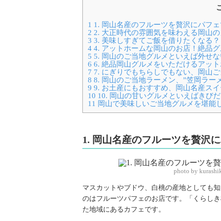
1
1. 岡山名産のフルーツを贅沢にパフ
2
2. 大正時代の雰囲気を味わえる岡山のカ
3
3. 美味しすぎてご飯を借りたくなる
4
4. アットホームな岡山のお店！絶品
5
5. 岡山のご当地グルメといえば外せ
6
6. 絶品岡山グルメをいただけるアッ
7
7. にぎりでもちらしでもない、岡山
8
8. 岡山のご当地ラーメン、”笠岡ラー
9
9. お土産にもおすすめ、岡山名産ス
10
10. 岡山の甘いグルメといえばき
11
岡山で美味しいご当地グルメを堪能
1. 岡山名産のフルーツを贅
photo by kurash
マスカットやブドウ、白桃の産地としても知
のはフルーツパフェのお店です。「くらしき
た地域にあるカフェです。