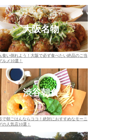
大阪名物
ぁ食い倒れよう！大阪で必ず食べたい絶品のご当
グルメ10選！
渋谷朝食
谷で朝ごはんならココ！絶対におすすめなモーニ
グの人気店10選！