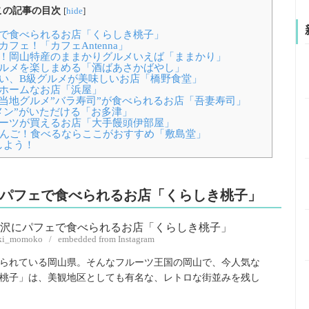
この記事の目次
[
hide
]
ェで食べられるお店「くらしき桃子」
フェ！「カフェAntenna」
？！岡山特産のままかりグルメいえば「ままかり」
グルメを楽しまめる「酒ばあさかばやし」
ない、B級グルメが美味しいお店「橋野食堂」
トホームなお店「浜屋」
ご当地グルメ”バラ寿司”が食べられるお店「吾妻寿司」
メン”がいただける「お多津」
イーツが買えるお店「大手饅頭伊部屋」
びだんご！食べるならここがおすすめ「敷島堂」
しよう！
沢にパフェで食べられるお店「くらしき桃子」
iki_momoko / embedded from Instagram
られている岡山県。そんなフルーツ王国の岡山で、今人気な
桃子」は、美観地区としても有名な、レトロな街並みを残し