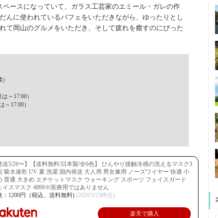
スペースになっていて、ガラス工芸家のエミール・ガレの作
だんに使われているパフェをいただきながら、ゆったりとし
れて岡山のグルメをいただき、そして疲れを癒すのにぴった
隣）
は～17:00）
は～17:00）
発送5/26〜】【送料無料/日本製/全6色】 ひんやり接触冷感の洗えるマスク3
組 吸水速乾 UV 夏 洗濯 国内発送 大人用 男女兼用 ノーズワイヤー 快適 小
め 普通 大きめ エチケットマスク ウォーキング スポーツ フェイスガード
ェイスマスク 4899※医療用ではありません
格：1200円（税込、送料無料)
(2020/5/25時点)
楽天で購入