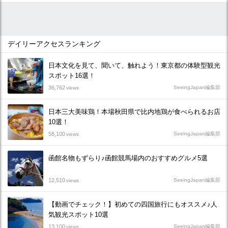
デイリーアクセスランキング
日本文化を見て、聞いて、触れよう！東京都の体験型観光
スポット16選！
36,762
SeeingJapan編集部
views
日本三大美味鶏！本場秋田県で比内地鶏が食べられるお店
10選！
58,100
SeeingJapan編集部
views
函館名物もずらり♪函館競馬場内のおすすめグルメ5選
12,510
SeeingJapan編集部
views
【動画でチェック！】初めての四国旅行にもオススメ♪人
気観光スポット10選
13,100
SeeingJapan編集部
views