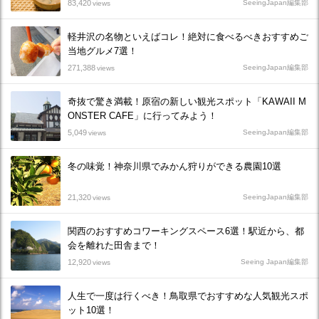
83,420
SeeingJapan編集部
views
軽井沢の名物といえばコレ！絶対に食べるべきおすすめご
当地グルメ7選！
271,388
SeeingJapan編集部
views
奇抜で驚き満載！原宿の新しい観光スポット「KAWAII M
ONSTER CAFE」に行ってみよう！
5,049
SeeingJapan編集部
views
冬の味覚！神奈川県でみかん狩りができる農園10選
21,320
SeeingJapan編集部
views
関西のおすすめコワーキングスペース6選！駅近から、都
会を離れた田舎まで！
12,920
Seeing Japan編集部
views
人生で一度は行くべき！鳥取県でおすすめな人気観光スポ
ット10選！