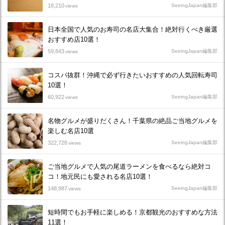
18,210
SeeingJapan編集部
views
日本全国で人気のお寿司の名店大集合！絶対行くべき厳選
おすすめ店10選！
59,843
SeeingJapan編集部
views
コスパ抜群！沖縄で必ず行きたいおすすめの人気回転寿司
10選！
60,922
SeeingJapan編集部
views
名物グルメが盛りだくさん！千葉県の絶品ご当地グルメを
楽しむ名店10選
322,728
SeeingJapan編集部
views
ご当地グルメで人気の尾道ラーメンを食べるなら絶対コ
コ！地元民にも愛される名店10選！
148,987
SeeingJapan編集部
views
短時間でもお手軽に楽しめる！京都観光のおすすめな方法
11選！