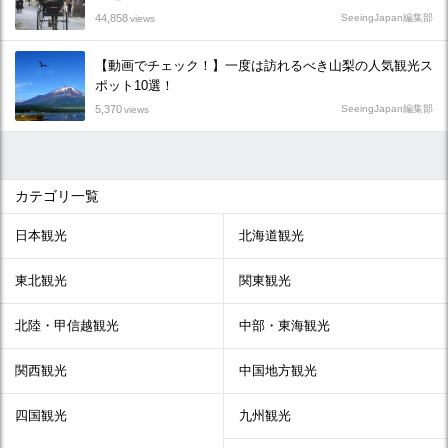
44,858
SeeingJapan編集部
views
【動画でチェック！】一度は訪れるべき山梨の人気観光ス
ポット10選！
5,370
SeeingJapan編集部
views
カテゴリ一覧
日本観光
北海道観光
東北観光
関東観光
北陸・甲信越観光
中部・東海観光
関西観光
中国地方観光
四国観光
九州観光