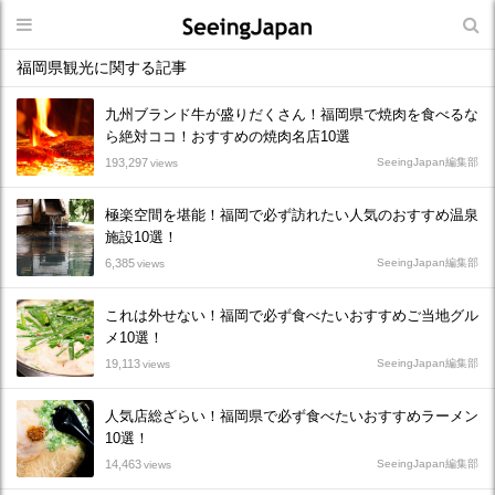
福岡県観光に関する記事
九州ブランド牛が盛りだくさん！福岡県で焼肉を食べるな
ら絶対ココ！おすすめの焼肉名店10選
193,297
SeeingJapan編集部
views
極楽空間を堪能！福岡で必ず訪れたい人気のおすすめ温泉
施設10選！
6,385
SeeingJapan編集部
views
これは外せない！福岡で必ず食べたいおすすめご当地グル
メ10選！
19,113
SeeingJapan編集部
views
人気店総ざらい！福岡県で必ず食べたいおすすめラーメン
10選！
14,463
SeeingJapan編集部
views