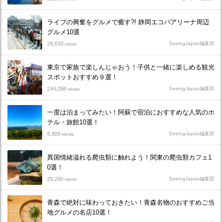
ライブの興奮をグルメで癒す?! 静岡エコパアリーナ周辺
グルメ10選
28,630
SeeingJapan編集部
views
東京で家族で楽しんじゃおう！子供と一緒に楽しめる観光
スポットおすすめ９選！
244,098
SeeingJapan編集部
views
一度は泊まってみたい！阿蘇で宿泊におすすめな人気のホ
テル・旅館10選！
8,889
SeeingJapan編集部
views
異国情緒溢れる爬虫類に触れよう！関東の爬虫類カフェ1
0選！
29,290
SeeingJapan編集部
views
青森で絶対に味わっておきたい！青森名物のおすすめご当
地グルメの名店10選！