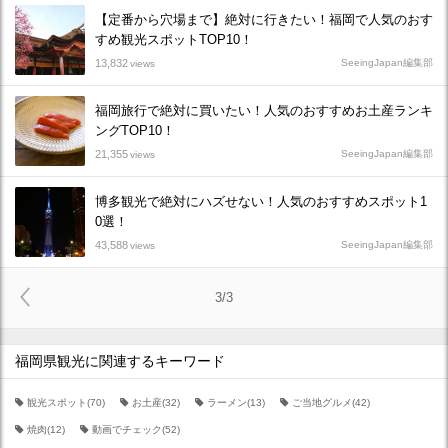
【定番から穴場まで】絶対に行きたい！福岡で人気のおす
すめ観光スポットTOP10！
13,832
SeeingJapan編集部
views
福岡旅行で絶対に買いたい！人気のおすすめお土産ランキ
ングTOP10！
21,355
SeeingJapan編集部
views
博多観光で絶対にハズせない！人気のおすすめスポット1
0選！
43,588
SeeingJapan編集部
views
3/3
福岡県観光に関連するキーワード
観光スポット(70)
お土産(32)
ラーメン(13)
ご当地グルメ(42)
焼肉(12)
動画でチェック(52)