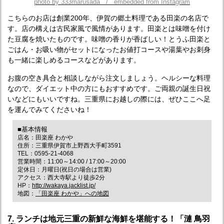
photo by 333marusada / embedded from Instagram
こちらのお店は創業200年、伊賀の郷土料理である田楽の名店で
す。店の構えは古民家風で風情があります。田楽とは味噌を付け
た豆腐を焼いたものです。味噌の香りが香ばしい！とうふ田楽と
ごはん・お吸い物がセットになったお値打コースや湯葉やお刺身
も一緒に楽しめるコースなどがあります。
お腹の空き具合と相談しながら注文しましょう。ヘルシーな料理
なので、ダイエット中の方にもおすすめです。ご両親の誕生日祝
いなどにもいいですね。三重県にお越しの際には、ぜひここへ足
を運んでみてくださいね！
■基本情報
店名：田楽座 わかや
住所：三重県伊賀市上野西大手町3591
TEL：0595-21-4068
営業時間：11:00～14:00 / 17:00～20:00
定休日：月曜日(祝日の場合は営業)
アクセス：西大寺駅より徒歩2分
HP：
http://wakaya.jacklist.jp/
地図：
「田楽座 わかや」への地図
7. ランチは地元三重の新鮮な海鮮を堪能する！「漣 鳥羽