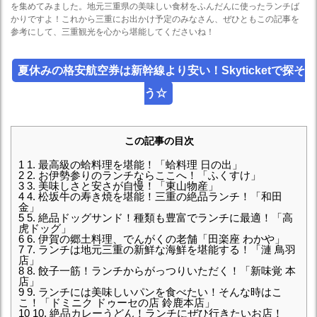
を集めてみました。地元三重県の美味しい食材をふんだんに使ったランチば
かりですよ！これから三重にお出かけ予定のみなさん、ぜひともこの記事を
参考にして、三重観光を心から堪能してくださいね！
夏休みの格安航空券は新幹線より安い！Skyticketで探そ
う☆
この記事の目次
1
1. 最高級の蛤料理を堪能！「蛤料理 日の出」
2
2. お伊勢参りのランチならここへ！「ふくすけ」
3
3. 美味しさと安さが自慢！「東山物産」
4
4. 松坂牛の寿き焼を堪能！三重の絶品ランチ！「和田
金」
5
5. 絶品ドッグサンド！種類も豊富でランチに最適！「高
虎ドッグ」
6
6. 伊賀の郷土料理、でんがくの老舗「田楽座 わかや」
7
7. ランチは地元三重の新鮮な海鮮を堪能する！「漣 鳥羽
店」
8
8. 餃子一筋！ランチからがっつりいただく！「新味覚 本
店」
9
9. ランチには美味しいパンを食べたい！そんな時はこ
こ！「ドミニク ドゥーセの店 鈴鹿本店」
10
10. 絶品カレーうどん！ランチにぜひ行きたいお店！