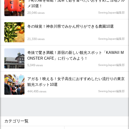
下町の味を堪能！浅草で必ず食べたいおすすめご当地グル
メ10選！
20,046
SeeingJapan編集部
views
冬の味覚！神奈川県でみかん狩りができる農園10選
21,330
SeeingJapan編集部
views
奇抜で驚き満載！原宿の新しい観光スポット「KAWAII M
ONSTER CAFE」に行ってみよう！
5,049
SeeingJapan編集部
views
アガる！映える！女子高生におすすめしたい流行りの東京
観光スポット10選
444,495
SeeingJapan編集部
views
カテゴリ一覧