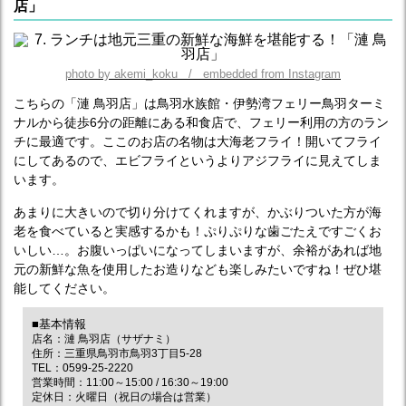
店」
photo by akemi_koku / embedded from Instagram
こちらの「漣 鳥羽店」は鳥羽水族館・伊勢湾フェリー鳥羽ターミ
ナルから徒歩6分の距離にある和食店で、フェリー利用の方のラン
チに最適です。ここのお店の名物は大海老フライ！開いてフライ
にしてあるので、エビフライというよりアジフライに見えてしま
います。
あまりに大きいので切り分けてくれますが、かぶりついた方が海
老を食べていると実感するかも！ぷりぷりな歯ごたえですごくお
いしい…。お腹いっぱいになってしまいますが、余裕があれば地
元の新鮮な魚を使用したお造りなども楽しみたいですね！ぜひ堪
能してください。
■基本情報
店名：漣 鳥羽店（サザナミ）
住所：三重県鳥羽市鳥羽3丁目5-28
TEL：0599-25-2220
営業時間：11:00～15:00 / 16:30～19:00
定休日：火曜日（祝日の場合は営業）