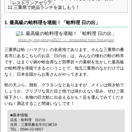
「レストランアゼリア」
11
三重県で絶品ランチを楽しもう！
1. 最高級の蛤料理を堪能！「蛤料理 日の出」
photo by mayumayu0527 / embedded from Instagram
三重県は蛤（ハマグリ）の名産地であります。そんな三重県の桑
名市にあるこちらのお店「日の出」は、みんなの憧れの蛤の料亭
です。はまぐり鍋や蛤会席など四季折々の素材を生かした最高級
の蛤料理を堪能できるということで、地元三重県のなかだけでは
なく、日本全国からお客さんがやってきます。
蛤の天ぷら、雑炊、グラタンなどありますが、メインは焼き蛤で
しょうか。プリプリな見た目と他では味わえない旨み、ぜひご賞
味下さい。名物の巨大蛤に出会えるかも！足を運んでみてくださ
いね！満足すること間違いなしです！
■基本情報
店名：蛤料理 日の出
住所：三重県桑名市川口町19
TEL：0594-22-0657