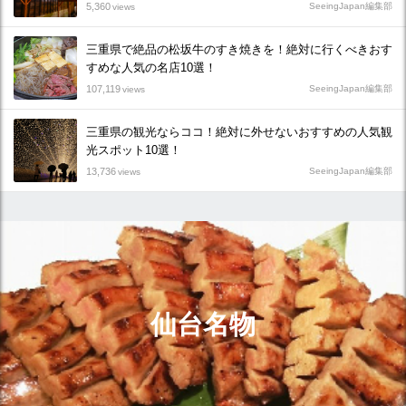
5,360
SeeingJapan編集部
views
三重県で絶品の松坂牛のすき焼きを！絶対に行くべきおす
すめな人気の名店10選！
107,119
SeeingJapan編集部
views
三重県の観光ならココ！絶対に外せないおすすめの人気観
光スポット10選！
13,736
SeeingJapan編集部
views
仙台名物