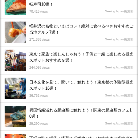
転寿司10選！
70,415
SeeingJapan編集部
views
軽井沢の名物といえばコレ！絶対に食べるべきおすすめご
当地グルメ7選！
271,388
SeeingJapan編集部
views
東京で家族で楽しんじゃおう！子供と一緒に楽しめる観光
スポットおすすめ９選！
244,098
SeeingJapan編集部
views
日本文化を見て、聞いて、触れよう！東京都の体験型観光
スポット16選！
36,762
SeeingJapan編集部
views
異国情緒溢れる爬虫類に触れよう！関東の爬虫類カフェ1
0選！
29,290
SeeingJapan編集部
views