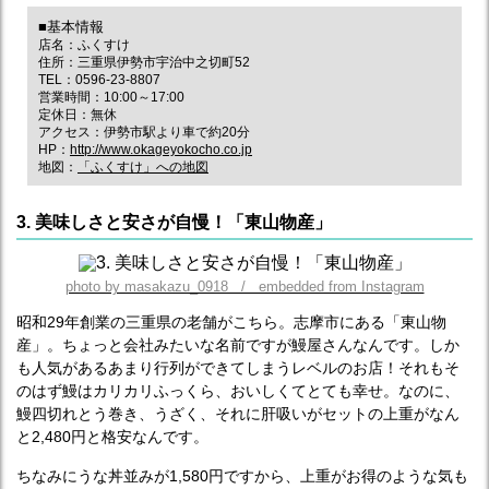
■基本情報
店名：ふくすけ
住所：三重県伊勢市宇治中之切町52
TEL：0596-23-8807
営業時間：10:00～17:00
定休日：無休
アクセス：伊勢市駅より車で約20分
HP：
http://www.okageyokocho.co.jp
地図：
「ふくすけ」への地図
3. 美味しさと安さが自慢！「東山物産」
photo by masakazu_0918 / embedded from Instagram
昭和29年創業の三重県の老舗がこちら。志摩市にある「東山物
産」。ちょっと会社みたいな名前ですが鰻屋さんなんです。しか
も人気があるあまり行列ができてしまうレベルのお店！それもそ
のはず鰻はカリカリふっくら、おいしくてとても幸せ。なのに、
鰻四切れとう巻き、うざく、それに肝吸いがセットの上重がなん
と2,480円と格安なんです。
ちなみにうな丼並みが1,580円ですから、上重がお得のような気も