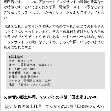
専門店です。ここのお店はホットドッグサンドの種類が豊富なの
が特徴です。というよりおかず系・野菜系・スイーツ系など多す
ぎて迷ってしまうほど。しかもボリュームがありクオリティも高
い！
お洒落な見た目でインスタ映えするので写真が目当てのお客さん
もたくさんいらっしゃいます。そのため混雑を避けたいなら早め
のランチでどうぞ！すぐそばにあるヨットハーバーを眺めながら
ドッグサンドって絵になりますね。まるで外国にいるかのような
気分になれますよ！
■基本情報
店名：高虎ドッグ
住所：三重県津市柳山津興371-3
TEL：059-229-1090
営業時間：7:00～18:00
定休日：無休(元日除く)
アクセス：阿漕駅より車で11分
地図：
「高虎ドッグ」への地図
6. 伊賀の郷土料理、でんがくの老舗「田楽座 わかや」