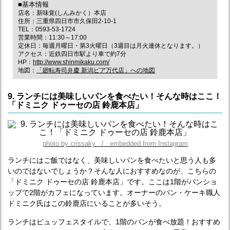
■基本情報
店名：新味覚(しんみかく）本店
住所：三重県四日市市久保田2-10-1
TEL：0593-53-1724
営業時間：11:30～17:00
定休日：毎週月曜日・第3火曜日（3週目は月火連休となります。）
アクセス：近鉄四日市駅より車で約7分
HP：
http://www.shinmikaku.com/
地図：
「廻転寿司弁慶 新潟ピア万代店」への地図
9. ランチには美味しいパンを食べたい！そんな時はここ！
「ドミニク ドゥーセの店 鈴鹿本店」
photo by crissaky / embedded from Instagram
ランチにはご飯ではなく、美味しいパンを食べたいと思う人も多
いのではないでしょうか？そんな人におすすめなのが、こちらの
「ドミニク ドゥーセの店 鈴鹿本店」です。ここは1階がパンショ
ップで2階がカフェになっています。オーナーのパン・ケーキ職人
ドミニク氏はこの鈴鹿店にいることが多いそう。
ランチはビュッフェスタイルで、1階のパンが食べ放題！おすすめ