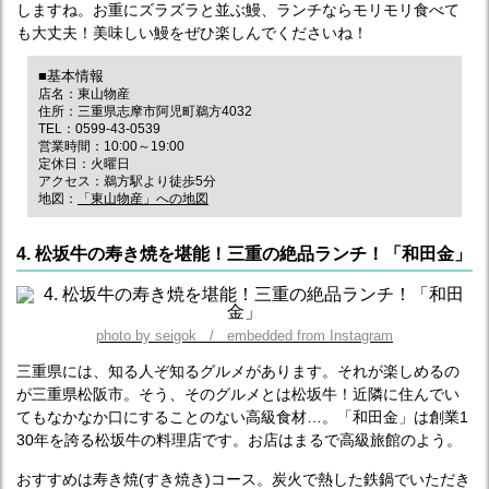
しますね。お重にズラズラと並ぶ鰻、ランチならモリモリ食べて
も大丈夫！美味しい鰻をぜひ楽しんでくださいね！
■基本情報
店名：東山物産
住所：三重県志摩市阿児町鵜方4032
TEL：0599-43-0539
営業時間：10:00～19:00
定休日：火曜日
アクセス：鵜方駅より徒歩5分
地図：
「東山物産」への地図
4. 松坂牛の寿き焼を堪能！三重の絶品ランチ！「和田金」
photo by seigok / embedded from Instagram
三重県には、知る人ぞ知るグルメがあります。それが楽しめるの
が三重県松阪市。そう、そのグルメとは松坂牛！近隣に住んでい
てもなかなか口にすることのない高級食材…。「和田金」は創業1
30年を誇る松坂牛の料理店です。お店はまるで高級旅館のよう。
おすすめは寿き焼(すき焼き)コース。炭火で熱した鉄鍋でいただき