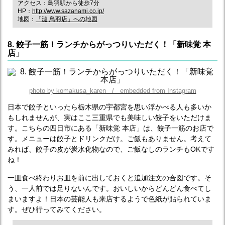
アクセス：鳥羽駅から徒歩7分
HP：
http://www.sazanami.co.jp/
地図：
「漣 鳥羽店」への地図
8. 餃子一筋！ランチからがっつりいただく！「新味覚 本
店」
photo by komakusa_karen / embedded from Instagram
日本で餃子といったら栃木県の宇都宮を思い浮かべる人も多いか
もしれませんが、実はここ三重県でも美味しい餃子をいただけま
す。こちらの四日市にある「新味覚 本店」は、餃子一筋のお店で
す。メニューは餃子とドリンクだけ。ご飯もありません。考えて
みれば、餃子の皮が炭水化物なので、ご飯なしのランチもOKです
ね！
一皿食べ終わりお皿を前に出しておくと追加注文の合図です。そ
う、一人前では足りないんです。おいしいからどんどん食べてし
まいますよ！日本の芸能人も来店するようで色紙が貼られていま
す。ぜひ行ってみてください。