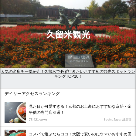
久留米観光
人気の名所を一挙紹介！久留米で必ず行きたいおすすめの観光スポットラン
キングTOP10！
デイリーアクセスランキング
見た目が可愛すぎる！京都のお土産におすすめな京飴・金
平糖の専門店６選！
75,421
SeeingJapan編集部
views
コスパで選ぶならココ！大阪で安いのにウマいおすすめ回