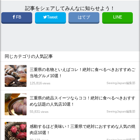
記事をシェアしてみんなに知らせよう！
FB
Tweet
はてブ
LINE
同じカテゴリの人気記事
三重県の名物といえばコレ！絶対に食べるべきおすすめご
当地グルメ10選！
125,816
SeeingJapan編集部
views
三重県の絶品スイーツならココ！絶対に食べるべきおすす
めな話題の人気店10選！
55,831
SeeingJapan編集部
views
感動するほど美味い！三重県で絶対におすすめな人気の焼
肉店10選！
SeeingJapan編集部