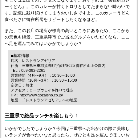
もしくは登山でのアクセスになります。おすすめは「御在所カレ
ーうどん」。このカレーが甘くトロリとしてたまらない味わいで
す。記憶に残り続けてしまうおいしさですよ。このカレーうどん
食べたさに御在所岳をリピートしたくなるほど。
また、このお店の場所が標高の高いところにあるため、ここから
の景色も絶景。三重県津市でご当地グルメをいただくなら、ここ
へ足を運んでみてはいかがでしょうか？
■基本情報
店名：レストランアゼリア
住所：三重県三重郡菰野町字菰野8625 御在所山上公園内
TEL：059-392-2261
営業時間（4月〜9月）：10:30～16:00
営業時間（10月〜3月）：10:30～15:00
定休日：無休
アクセス：ロープウェイを降りて徒歩
HP：
http://www.gozaisho.co.jp/
地図：
「レストランアゼリア」への地図
三重県で絶品ランチを楽しもう！
いかがでしたでしょうか？今回は三重県へお出かけの際に美味し
いランチが食べたいなと思ったら、ぜひとも足を運んでほしいお