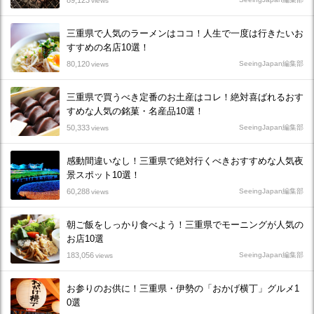
89,123
views
三重県で人気のラーメンはココ！人生で一度は行きたいお
すすめの名店10選！
80,120
SeeingJapan編集部
views
三重県で買うべき定番のお土産はコレ！絶対喜ばれるおす
すめな人気の銘菓・名産品10選！
50,333
SeeingJapan編集部
views
感動間違いなし！三重県で絶対行くべきおすすめな人気夜
景スポット10選！
60,288
SeeingJapan編集部
views
朝ご飯をしっかり食べよう！三重県でモーニングが人気の
お店10選
183,056
SeeingJapan編集部
views
お参りのお供に！三重県・伊勢の「おかげ横丁」グルメ1
0選