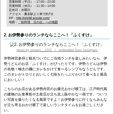
営業時間（平日）：17:00～22:00
営業時間（休日）：11:30～14:00
定休日：水曜日
アクセス：桑名駅より車で約7分
HP：
http://ishi98.wixsite.com/
地図：
「蛤料理 日の出」への地図
2. お伊勢参りのランチならここへ！「ふくすけ」
photo by minami__1015 / embedded from Instagram
伊勢神宮参拝と観光ついでにご当地ランチを楽しみたいなら、伊
勢うどんのお店「ふくすけ」がぴったりです。伊勢うどんは伊勢
の名物！極太の麺にタレをかけて食べるシンプルなうどんです。
このタレがトロリとおいしく七味をたっぷりかけて食べると最高
においしい！
こちらのお店がある伊勢内宮のお膝元おかげ横丁は、江戸時代風
の建物のお食事処や土産店が立ち並ぶ賑やかな一画です。ついつ
い写真を撮りたくなる風景ですよ！お伊勢参りに行くならみんな
が立ち寄るおかげ横丁で楽しいランチタイムをお過ごしくださ
い。