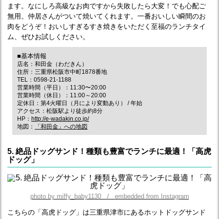
ます。なにしろ高級なお肉ですから失敗したら大変！でも心配ご
無用。仲居さんがついて焼いてくれます。一番おいしい瞬間のお
肉をどうぞ！おいしすぎるすき焼きをいただく至福のランチタイ
ム、ぜひお試しください。
■基本情報
店名：和田金（わだきん）
住所：三重県松阪市中町1878番地
TEL：0598-21-1188
営業時間（平日）：11:30〜20:00
営業時間（休日）：11:00～20:00
定休日：第4火曜日（月により変動あり） / 年始
アクセス：松阪駅より徒歩約8分
HP：
http://e-wadakin.co.jp/
地図：
「和田金」への地図
5. 絶品ドッグサンド！種類も豊富でランチに最適！「高虎
ドッグ」
photo by miffy_baby1130 / embedded from Instagram
こちらの「高虎ドッグ」は三重県津市にあるホットドッグサンド