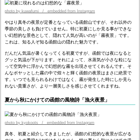
photo by kuwafumi / embedded from Instagram
やはり真冬の夜景が定番となっている函館山ですが、それ以外の
季節の美しさも負けていません。特に初夏にしか見る事ができな
い幻想的な景色として、隠れて人気が高いのが「霧夜景」です。
これは、知る人ぞ知る函館山の隠れた魅力です。
だんだん気温が暑くなってくる初夏ですが、函館では夜になると
グッと気温が下がります。それによって、水蒸気が小さな粒にな
って空気中に浮かんで幻想的な霧を出現させてくれるんです。そ
んなボヤッとした霧の中で煌々と輝く函館の夜景はまさに絶景で
す。いつでも見られるわけではなく、霧が発生した時にしか見ら
れない貴重さが、より一層美しさを感じさせてくれますね。
夏から秋にかけての函館の風物詩「漁火夜景」
photo by kyokoots / embedded from Instagram
真冬、初夏と紹介してきましたが、函館の幻想的な夜景が広がる