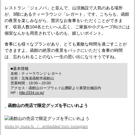
レストラン「ジェノバ」と並んで、山頂施設で人気のある場所
が、3階にあるティーラウンジ「レガート」です。こちらも、函館
の夜景を楽しみながら、贅沢なお食事をいただくことができま
す。収容人数104名とたいへん広く、ご家族や小グループ向けには
個室なんかも用意されているのも、嬉しいポイント。
食事にも様々なプランがあり、とても素敵な時間を過ごすことが
できますよ。函館の絶景の夜景をバックにいただく食事の時間
は、忘れられることのない一生の思い出になりそうですね。
■基本情報
名称：ティーラウンジ レガート
住所：北海道函館市函館山
営業時間：18:00～20:00
アクセス：函館山ロープウェイ山麓駅より展望台施設内
HP：
http://334.co.jp/
函館山の売店で限定グッズを手にいれよう
photo by mura.hi / embedded from Instagram