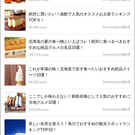
絶対に買いたい！函館で人気のオススメお土産ランキング
TOP６！
49,994
SeeingJapan編集部
views
北海道の夏の食べ物といえばコレ！絶対に食べるべきおす
すめな絶品グルメの名店10選！
200,714
SeeingJapan編集部
views
これが本場の味！北海道で必ず食べたいおすすめ絶品スイ
ーツ10選！
59,196
SeeingJapan編集部
views
ここでしか味わえない！釧路名物として人気のおすすめご
当地グルメ10選！
120,494
SeeingJapan編集部
views
美しい名所を巡ろう！旭川でおすすめの観光スポットラン
キングTOP10！