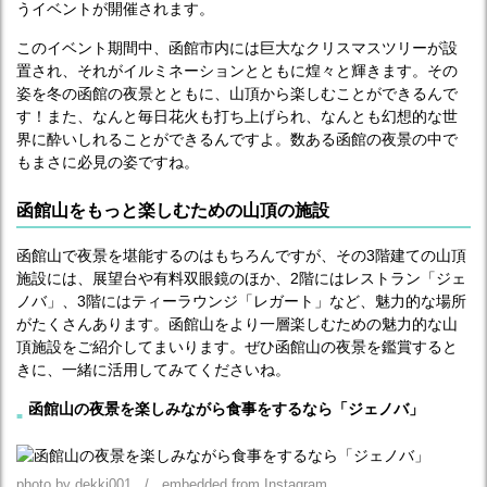
うイベントが開催されます。
このイベント期間中、函館市内には巨大なクリスマスツリーが設
置され、それがイルミネーションとともに煌々と輝きます。その
姿を冬の函館の夜景とともに、山頂から楽しむことができるんで
す！また、なんと毎日花火も打ち上げられ、なんとも幻想的な世
界に酔いしれることができるんですよ。数ある函館の夜景の中で
もまさに必見の姿ですね。
函館山をもっと楽しむための山頂の施設
函館山で夜景を堪能するのはもちろんですが、その3階建ての山頂
施設には、展望台や有料双眼鏡のほか、2階にはレストラン「ジェ
ノバ」、3階にはティーラウンジ「レガート」など、魅力的な場所
がたくさんあります。函館山をより一層楽しむための魅力的な山
頂施設をご紹介してまいります。ぜひ函館山の夜景を鑑賞すると
きに、一緒に活用してみてくださいね。
函館山の夜景を楽しみながら食事をするなら「ジェノバ」
photo by dekki001 / embedded from Instagram