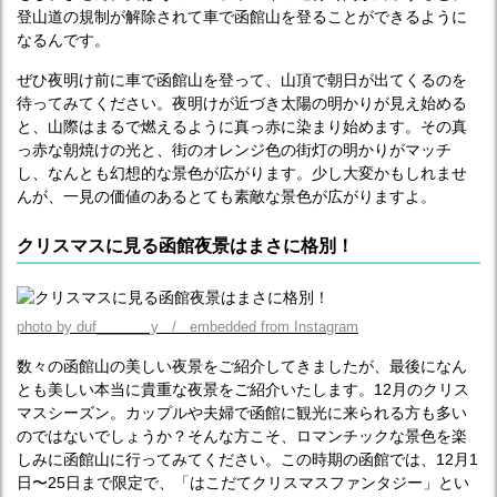
登山道の規制が解除されて車で函館山を登ることができるように
なるんです。
ぜひ夜明け前に車で函館山を登って、山頂で朝日が出てくるのを
待ってみてください。夜明けが近づき太陽の明かりが見え始める
と、山際はまるで燃えるように真っ赤に染まり始めます。その真
っ赤な朝焼けの光と、街のオレンジ色の街灯の明かりがマッチ
し、なんとも幻想的な景色が広がります。少し大変かもしれませ
んが、一見の価値のあるとても素敵な景色が広がりますよ。
クリスマスに見る函館夜景はまさに格別！
photo by duf_______y / embedded from Instagram
数々の函館山の美しい夜景をご紹介してきましたが、最後になん
とも美しい本当に貴重な夜景をご紹介いたします。12月のクリス
マスシーズン。カップルや夫婦で函館に観光に来られる方も多い
のではないでしょうか？そんな方こそ、ロマンチックな景色を楽
しみに函館山に行ってみてください。この時期の函館では、12月1
日〜25日まで限定で、「はこだてクリスマスファンタジー」とい