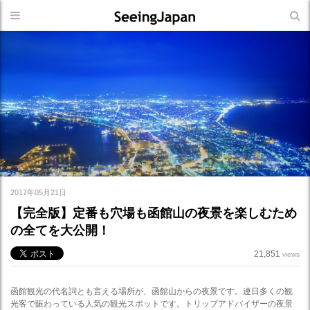
2017年05月21日
【完全版】定番も穴場も函館山の夜景を楽しむため
の全てを大公開！
21,851
views
函館観光の代名詞とも言える場所が、函館山からの夜景です。連日多くの観
光客で賑わっている人気の観光スポットです。トリップアドバイザーの夜景