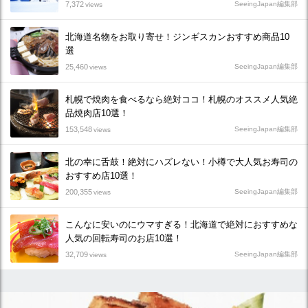
7,372
SeeingJapan編集部
views
北海道名物をお取り寄せ！ジンギスカンおすすめ商品10
選
25,460
SeeingJapan編集部
views
札幌で焼肉を食べるなら絶対ココ！札幌のオススメ人気絶
品焼肉店10選！
153,548
SeeingJapan編集部
views
北の幸に舌鼓！絶対にハズレない！小樽で大人気お寿司の
おすすめ店10選！
200,355
SeeingJapan編集部
views
こんなに安いのにウマすぎる！北海道で絶対におすすめな
人気の回転寿司のお店10選！
32,709
SeeingJapan編集部
views