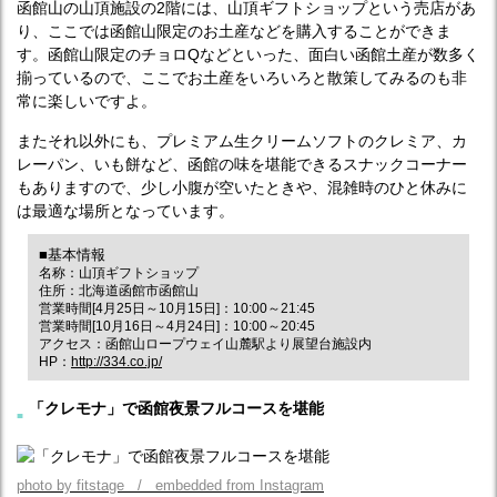
函館山の山頂施設の2階には、山頂ギフトショップという売店があ
り、ここでは函館山限定のお土産などを購入することができま
す。函館山限定のチョロQなどといった、面白い函館土産が数多く
揃っているので、ここでお土産をいろいろと散策してみるのも非
常に楽しいですよ。
またそれ以外にも、プレミアム生クリームソフトのクレミア、カ
レーパン、いも餅など、函館の味を堪能できるスナックコーナー
もありますので、少し小腹が空いたときや、混雑時のひと休みに
は最適な場所となっています。
■基本情報
名称：山頂ギフトショップ
住所：北海道函館市函館山
営業時間[4月25日～10月15日]：10:00～21:45
営業時間[10月16日～4月24日]：10:00～20:45
アクセス：函館山ロープウェイ山麓駅より展望台施設内
HP：
http://334.co.jp/
「クレモナ」で函館夜景フルコースを堪能
photo by fitstage / embedded from Instagram