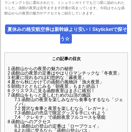
ランキング１位に選出されたり、ミシュランガイドでも三つ星に認められた
りした、函館の夜景は近年ますます評価が高まっています。今回はそんな函
館山からの夜景の魅力やアクセスをご紹介していきます。
夏休みの格安航空券は新幹線より安い！Skyticketで探そ
う☆
この記事の目次
1
函館山からの夜景の魅力の秘密
2
函館山の夜景の定番はやはりロマンチックな「冬夜景」
3
初夏に現れるのは幻想的な「霧夜景」
4
夏から秋にかけての函館の風物詩「漁火夜景」
5
朝焼けとともにみる「朝夜景」もまた絶品！
6
クリスマスに見る函館夜景はまさに格別！
7
函館山をもっと楽しむための山頂の施設
7.1
函館山の夜景を楽しみながら食事をするなら「ジェ
ノバ」
7.2
贅沢な食事と夜景を楽しむなら「レガート」
7.3
函館山の売店で限定グッズを手にいれよう
7.4
「クレモナ」で函館夜景フルコースを堪能
8
函館山へのアクセス
8.1
函館山の登山の定番は「ロープウェイ」
8.2
お得に登るなら「函館山登山バス」