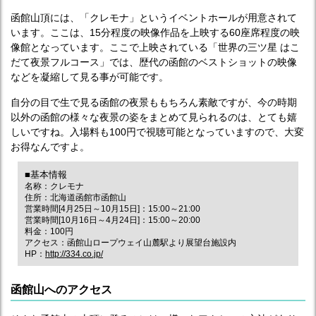
函館山頂には、「クレモナ」というイベントホールが用意されて
います。ここは、15分程度の映像作品を上映する60座席程度の映
像館となっています。ここで上映されている「世界の三ツ星 はこ
だて夜景フルコース」では、歴代の函館のベストショットの映像
などを凝縮して見る事が可能です。
自分の目で生で見る函館の夜景ももちろん素敵ですが、今の時期
以外の函館の様々な夜景の姿をまとめて見られるのは、とても嬉
しいですね。入場料も100円で視聴可能となっていますので、大変
お得なんですよ。
■基本情報
名称：クレモナ
住所：北海道函館市函館山
営業時間[4月25日～10月15日]：15:00～21:00
営業時間[10月16日～4月24日]：15:00～20:00
料金：100円
アクセス：函館山ロープウェイ山麓駅より展望台施設内
HP：
http://334.co.jp/
函館山へのアクセス