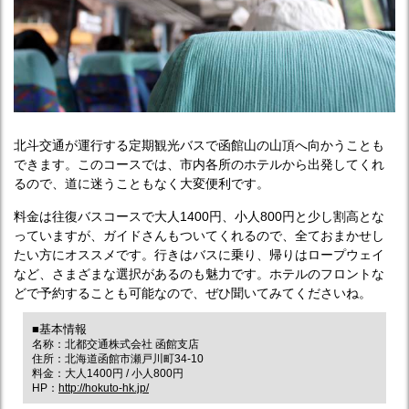
北斗交通が運行する定期観光バスで函館山の山頂へ向かうことも
できます。このコースでは、市内各所のホテルから出発してくれ
るので、道に迷うこともなく大変便利です。
料金は往復バスコースで大人1400円、小人800円と少し割高とな
っていますが、ガイドさんもついてくれるので、全ておまかせし
たい方にオススメです。行きはバスに乗り、帰りはロープウェイ
など、さまざまな選択があるのも魅力です。ホテルのフロントな
どで予約することも可能なので、ぜひ聞いてみてくださいね。
■基本情報
名称：北都交通株式会社 函館支店
住所：北海道函館市瀬戸川町34-10
料金：大人1400円 / 小人800円
HP：
http://hokuto-hk.jp/