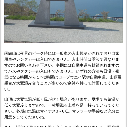
函館山は夜景のピーク時には一般車の入山規制がされており自家
用車やレンタカーは入山できません。入山時間は季節で異なりま
すのでお問い合わせ下さい。冬期には自動車道も封鎖されますの
でバスやタクシーの入山もできません。いずれの方法も日没・夜
景になる時間から１〜2時間はロープウエイ駅や自動車道、山頂展
望台が大変混み合うことが多いので余裕を持って計画してくださ
い。
山頂は大変気温が低く風が吹く場合があります。夏場でも気温が
低く大変冷えますので、一枚羽織る上着を是非持っていってくだ
さい。冬期の気温はマイナス3～6℃。マフラーや手袋など充分に
用意をしてくださいね。