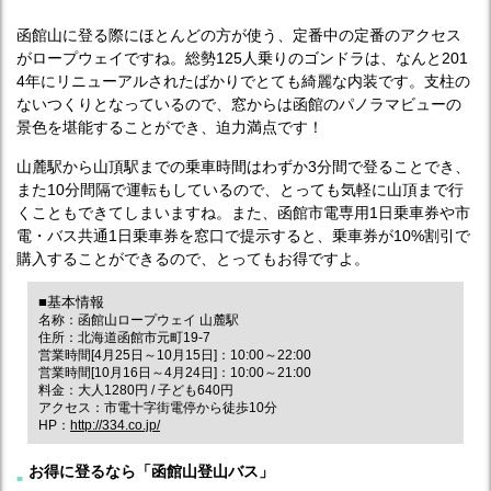
函館山に登る際にほとんどの方が使う、定番中の定番のアクセス
がロープウェイですね。総勢125人乗りのゴンドラは、なんと201
4年にリニューアルされたばかりでとても綺麗な内装です。支柱の
ないつくりとなっているので、窓からは函館のパノラマビューの
景色を堪能することができ、迫力満点です！
山麓駅から山頂駅までの乗車時間はわずか3分間で登ることでき、
また10分間隔で運転もしているので、とっても気軽に山頂まで行
くこともできてしまいますね。また、函館市電専用1日乗車券や市
電・バス共通1日乗車券を窓口で提示すると、乗車券が10%割引で
購入することができるので、とってもお得ですよ。
■基本情報
名称：函館山ロープウェイ 山麓駅
住所：北海道函館市元町19-7
営業時間[4月25日～10月15日]：10:00～22:00
営業時間[10月16日～4月24日]：10:00～21:00
料金：大人1280円 / 子ども640円
アクセス：市電十字街電停から徒歩10分
HP：
http://334.co.jp/
お得に登るなら「函館山登山バス」