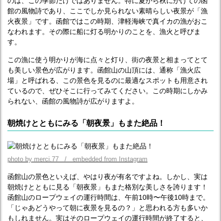
のは、この季節だけではありません。特に夏から秋にかけての函
館の風物詩であり、ここでしか見られない素晴らしい夜景が「漁
火夜景」です。函館ではこの時期、津軽海峡で真イカの漁がおこ
なわれます。その際に船に灯る明かりのことを、漁火と呼びま
す。
この漁に使う明かりが海に点々と灯り、街の夜景と相まってとて
も美しい景色が広がります。函館山の山頂には、通称「漁火広
場」と呼ばれる、この景色を見るのに最適なスポットも用意され
ているので、ぜひそこに行ってみてください。この時期にしかみ
られない、函館の風物詩が広がりますよ。
朝焼けとともにみる「朝夜景」もまた絶品！
photo by merci.77 / embedded from Instagram
函館山の景色といえば、やはり夜が有名ですよね。しかし、実は
朝焼けとともに見る「朝夜景」もまた格別な美しさを誇ります！
函館山のロープウェイの運行時間は、午前10時〜午後10時まで。
「じゃあどうやって朝に夜景を見るの？」と思われる方も多いか
もしれません。実はそのロープウェイの運行時間が終了すると、