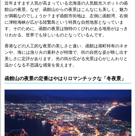
近年ますます人気が高まっている北海道の人気観光スポットの函
館山の夜景。なぜ、函館山からの夜景はこんなにも美しく、魅力
が満載なのでしょうか？まず函館市街地は、左側に函館湾、右側
に津軽海峡が広がる陸繋島という特異な自然地形となっていま
す。そのために、函館の夜景は独特のくびれがある地形がはっき
りわかる、世界でも珍しいものとなっているんです。
香港などの人工的な夜景の美しさと違い、函館は港町特有のネオ
ンや、海には漁り火の素朴さが特徴で、街の自然な姿が映し出す
美しさに定評があります。光の街が広がる光景は心がじんわりと
温かくなる不思議な感覚を覚えます。
函館山の夜景の定番はやはりロマンチックな「冬夜景」