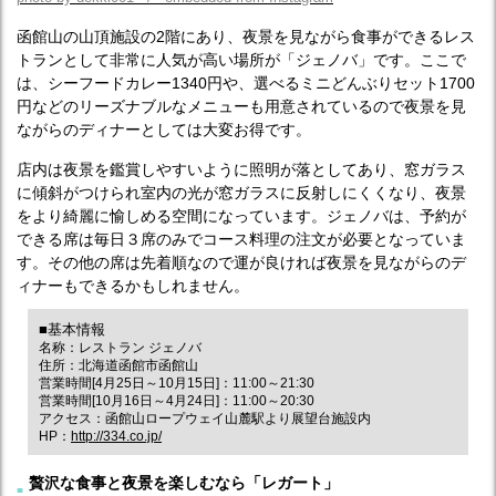
函館山の山頂施設の2階にあり、夜景を見ながら食事ができるレス
トランとして非常に人気が高い場所が「ジェノバ」です。ここで
は、シーフードカレー1340円や、選べるミニどんぶりセット1700
円などのリーズナブルなメニューも用意されているので夜景を見
ながらのディナーとしては大変お得です。
店内は夜景を鑑賞しやすいように照明が落としてあり、窓ガラス
に傾斜がつけられ室内の光が窓ガラスに反射しにくくなり、夜景
をより綺麗に愉しめる空間になっています。ジェノバは、予約が
できる席は毎日３席のみでコース料理の注文が必要となっていま
す。その他の席は先着順なので運が良ければ夜景を見ながらのデ
ィナーもできるかもしれません。
■基本情報
名称：レストラン ジェノバ
住所：北海道函館市函館山
営業時間[4月25日～10月15日]：11:00～21:30
営業時間[10月16日～4月24日]：11:00～20:30
アクセス：函館山ロープウェイ山麓駅より展望台施設内
HP：
http://334.co.jp/
贅沢な食事と夜景を楽しむなら「レガート」