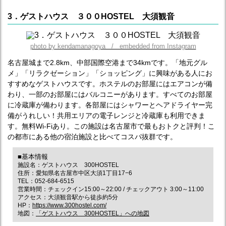
3．ゲストハウス ３００HOSTEL 大須観音
photo by kendamanagoya / embedded from Instagram
名古屋城まで2.8km、中部国際空港まで34kmです。「地元グル
メ」「リラクゼーション」「ショッピング」に興味がある人にお
すすめなゲストハウスです。ホステルのお部屋にはエアコンが備
わり、一部のお部屋にはバルコニーがあります。すべてのお部屋
に冷蔵庫が備わります。各部屋にはシャワーとヘアドライヤー完
備がうれしい！共用エリアの電子レンジと冷蔵庫も利用できま
す。無料Wi-Fiあり。この施設は名古屋市で最もおトクと評判！こ
の都市にある他の宿泊施設と比べてコスパ抜群です。
■基本情報
施設名：ゲストハウス 300HOSTEL
住所：愛知県名古屋市中区大須1丁目17−6
TEL：052-684-6515
営業時間：チェックイン15:00～22:00 / チェックアウト 3:00～11:00
アクセス：大須観音駅から徒歩約5分
HP：
https://www.300hostel.com/
地図：
「ゲストハウス 300HOSTEL」への地図