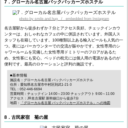
7．グローカル名古屋バックパッカーズホステル
photo by smile.and.hug / embedded from Instagram
名古屋駅から徒歩わずか７分とアクセス良好。チェックインカウ
ンターは、おしゃれなカフェの中に併設されています。外国人ス
タッフも在籍しています。100種類以上ある輸入ビールも人気の一
つ。夜にはバーカウンターでの交流が賑やかです。女性専用のシ
ャワールームを完備した女性専用ドミトリーのフロアがあるた
め、女性客にも安心。ベッドの枕元には個人用の電源があるのが
便利です。最高のロケーションと評判の施設です。
■基本情報
施設名：グローカル名古屋 バックパッカーズホステル
住所：愛知県名古屋市中村区則武1-21-3
TEL：052-446-6694
営業時間：チェックイン 14:00～23:00 チェックアウト 9:00～11:00
アクセス：JR名古屋駅 新幹線口から徒歩7分
地図：
「グローカル名古屋 バックパッカーズホステル」への地図
8．古民家宿 菊の屋