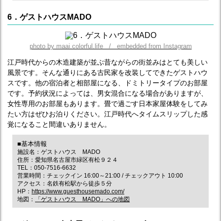
6．ゲストハウスMADO
photo by maai.colorful.life / embedded from Instagram
江戸時代からの木造建築が並ぶ昔ながらの街並みはとても美しい
風景です。そんな通りにある古民家を改装してできたゲストハウ
スです。他の宿泊者と相部屋になる、ドミトリータイプのお部屋
です。予約状況によっては、男女混合になる場合がありますが、
女性専用のお部屋もあります。畳で過ごす日本家屋体験をしてみ
たい方はぜひお泊りください。江戸時代へタイムスリップした感
覚になること間違いありません。
■基本情報
施設名：ゲストハウス MADO
住所：愛知県名古屋市緑区有松９２４
TEL：050-7516-6632
営業時間：チェックイン 16:00～21:00 / チェックアウト 10:00
アクセス：名鉄有松駅から徒歩５分
HP：
https://www.guesthousemado.com/
地図：
「ゲストハウス MADO」への地図