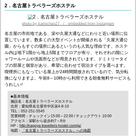
2．名古屋トラベラーズホステル
photo by kamichan27 / embedded from Instagram
名古屋の市街地である、栄や久屋大通などにわりと近い場所に位
置しています。数多くの大型イベントが開催される「久屋大通公
園」からもすぐの場所にあるというのも人気な理由です。ホステ
ル内は地下1階から地上5階までフロアが有り、それぞれの階にシ
ャワールームや洗面所などが用意されています。ドミトリータイ
プの部屋と個室があり、希望に合わせて宿泊タイプを選べます。
喫煙所にもなっている屋上が24時間開放されているので、気分転
換になりますよ。午前8～10時から利用できる朝食無料サービスも
うれしい!
■基本情報
施設名：名古屋トラベラーズホステル
住所：愛知県名古屋市中区栄4-8-10
TEL：052-251-5545
営業時間：チェックイン15:00～22:00 / チェックアウト 10:00
アクセス：栄駅から徒歩約7～8分
HP：
http://nagoya-travellers-hostel.com/ja/
地図：
「名古屋トラベラーズホステル」への地図