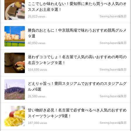
ここでしか味わえない！愛知県に来たら買うべき人気のオ
ススメお土産９選！
26,813
SeeingJapan編集部
views
勝負のおともに！中京競馬場で味わうおすすめ競馬グルメ
９選
40,850
SeeingJapan編集部
views
迷わずココでしょ！名古屋で人気の高いおすすめの寿司の
名店ランキング９選！
164,695
SeeingJapan編集部
views
どえりゃ旨っ！豊田スタジアムでおすすめのスタジアムグ
ルメ6選
26,580
SeeingJapan編集部
views
甘い物好き必見！名古屋で必ず食べるべき人気のおすすめ
スイーツランキング9選！
187,066
SeeingJapan編集部
views