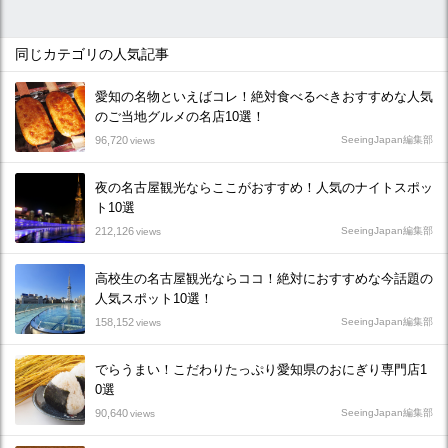
同じカテゴリの人気記事
愛知の名物といえばコレ！絶対食べるべきおすすめな人気
のご当地グルメの名店10選！
96,720
SeeingJapan編集部
views
夜の名古屋観光ならここがおすすめ！人気のナイトスポッ
ト10選
212,126
SeeingJapan編集部
views
高校生の名古屋観光ならココ！絶対におすすめな今話題の
人気スポット10選！
158,152
SeeingJapan編集部
views
でらうまい！こだわりたっぷり愛知県のおにぎり専門店1
0選
90,640
SeeingJapan編集部
views