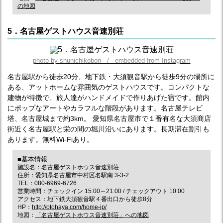
の地図
5．名古屋ゲストハウス音速別荘
photo by shunichikobori / embedded from Instagram
名古屋駅から徒歩20分、地下鉄・大須観音駅から徒歩9分の場所に
ある、アットホームな雰囲気のゲストハウスです。コンパクトな
建物が特徴で、旅人達がハンドメイドで作りあげた宿です。館内
にポップなアートやカラフルな階段があります。名古屋テレビ
塔、名古屋城まで約3km。 愛知県名古屋市で１番有名な大須商店
街近く名古屋駅と栄の間の堀川沿いにあります。長期滞在割引も
あります。無料Wi-Fiあり。
■基本情報
施設名：名古屋ゲストホウス音速別荘
住所：愛知県名古屋市中村区名駅南 3-3-2
TEL：080-6969-6726
営業時間：チェックイン 15:00～21:00 / チェックアウト 10:00
アクセス：地下鉄大須観音駅４番出口から徒歩8分
HP：
http://otohaya.com/home-jp/
地図：
「名古屋ゲストホウス音速別荘」への地図