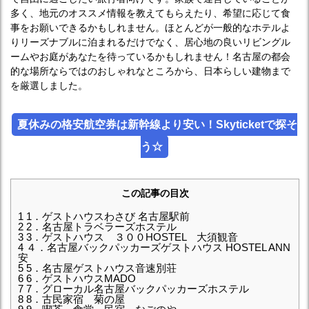
多く、地元のオススメ情報を教えてもらえたり、希望に応じて食
事をお願いできるかもしれません。ほとんどが一般的なホテルよ
りリーズナブルに泊まれるだけでなく、居心地の良いリビングル
ームやお庭があなたを待っているかもしれません！名古屋の都会
的な場所ならではのおしゃれなところから、日本らしい建物まで
を厳選しました。
夏休みの格安航空券は新幹線より安い！Skyticketで探そ
う☆
この記事の目次
1
1．ゲストハウスわさび 名古屋駅前
2
2．名古屋トラベラーズホステル
3
3．ゲストハウス ３００HOSTEL 大須観音
4
４．名古屋バックパッカーズゲストハウス HOSTEL ANN
安
5
5．名古屋ゲストハウス音速別荘
6
6．ゲストハウスMADO
7
7．グローカル名古屋バックパッカーズホステル
8
8．古民家宿 菊の屋