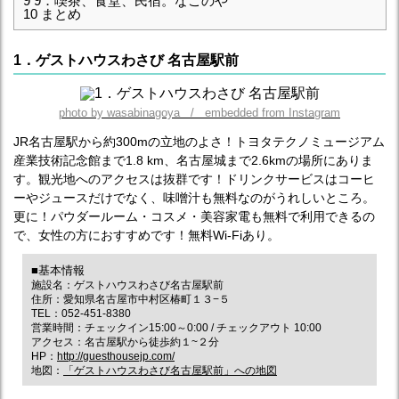
9
9．喫茶、食堂、民宿。なごのや
10
まとめ
1．ゲストハウスわさび 名古屋駅前
photo by wasabinagoya / embedded from Instagram
JR名古屋駅から約300mの立地のよさ！トヨタテクノミュージアム
産業技術記念館まで1.8 km、名古屋城まで2.6kmの場所にありま
す。観光地へのアクセスは抜群です！ドリンクサービスはコーヒ
ーやジュースだけでなく、味噌汁も無料なのがうれしいところ。
更に！パウダールーム・コスメ・美容家電も無料で利用できるの
で、女性の方におすすめです！無料Wi-Fiあり。
■基本情報
施設名：ゲストハウスわさび名古屋駅前
住所：愛知県名古屋市中村区椿町１３−５
TEL：052-451-8380
営業時間：チェックイン15:00～0:00 / チェックアウト 10:00
アクセス：名古屋駅から徒歩約１~２分
HP：
http://guesthousejp.com/
地図：
「ゲストハウスわさび名古屋駅前」への地図