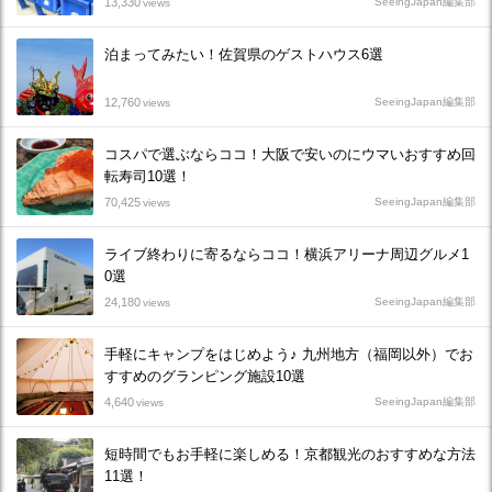
13,330
SeeingJapan編集部
views
泊まってみたい！佐賀県のゲストハウス6選
12,760
SeeingJapan編集部
views
コスパで選ぶならココ！大阪で安いのにウマいおすすめ回
転寿司10選！
70,425
SeeingJapan編集部
views
ライブ終わりに寄るならココ！横浜アリーナ周辺グルメ1
0選
24,180
SeeingJapan編集部
views
手軽にキャンプをはじめよう♪ 九州地方（福岡以外）でお
すすめのグランピング施設10選
4,640
SeeingJapan編集部
views
短時間でもお手軽に楽しめる！京都観光のおすすめな方法
11選！