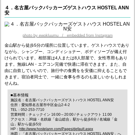
４．名古屋バックパッカーズゲストハウス HOSTEL ANN
安
photo by ewokluumu / embedded from Instagram
金山駅から徒歩5分の場所に位置しています。ゲストハウスであり
ながら、シャンプー、コンディショナー、ボディソープが備え付
けられています。相部屋は4人または8人部屋で、女性専用もあり
ます。無線LAN・エアコン完備で快適に滞在できます。また、自
由に自炊していいので、旅行中の食費をを安価に抑えることもで
きます。宿泊者同士で、一緒に食事を作るのも楽しいかもしれま
せんね。
■基本情報
施設名：名古屋バックパッカーズゲストハウス HOSTEL ANN安
住所：愛知県名古屋市中区金山2-4-2
TEL：052-253-7710
営業時間：チェックイン 16:00～20:00 / チェックアウト 11:00
アクセス：JR線・名鉄線「金山総合」駅から徒歩6分 / 名城線「金
山」駅から徒歩5分
HP：
http://www.hostelann.com/Pages/default.aspx
地図：
「名古屋バックパッカーズゲストハウス HOSTEL ANN安」へ