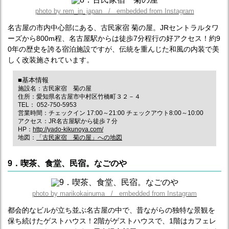
photo by rem_in_japan / embedded from Instagram
名古屋の市内中心部にある、古民家宿 菊の屋。JRセントラルタワ
ーズから800m程、名古屋駅からは徒歩7分程行の好アクセス！約9
0年の歴史を誇る宿泊施設ですが、伝統を重んじた和風の内装で美
しく改装施されています。
■基本情報
施設名：古民家宿 菊の屋
住所：愛知県名古屋市中村区竹橋町３２－４
TEL： 052-750-5953
営業時間：チェックイン 17:00～21:00 チェックアウト8:00～10:00
アクセス：JR名古屋駅から徒歩７分
HP：
http://yado-kikunoya.com/
地図：
「古民家宿 菊の屋」への地図
9．喫茶、食堂、民宿。なごのや
photo by marikokainuma / embedded from Instagram
都会的なビルが立ち並ぶ名古屋の中で、昔ながらの独特な景観を
保ち続けたゲストハウス！2階がゲストハウスで、1階はカフェレ