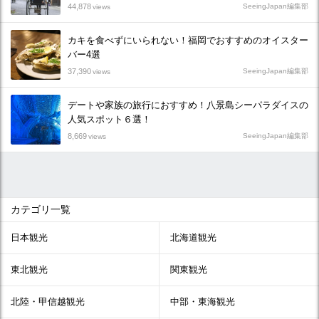
44,878
SeeingJapan編集部
views
カキを食べずにいられない！福岡でおすすめのオイスター
バー4選
37,390
SeeingJapan編集部
views
デートや家族の旅行におすすめ！八景島シーパラダイスの
人気スポット６選！
8,669
SeeingJapan編集部
views
カテゴリ一覧
日本観光
北海道観光
東北観光
関東観光
北陸・甲信越観光
中部・東海観光