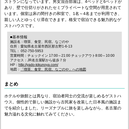
ストランになっています。男女混合部屋は、4ベッドと6ベッドが
あり、壁で仕切りがされたセミプライベートな空間が用意されて
います。個室は床の間付きの和室で、1名～4名までが利用でき、
親しい人とゆっくり滞在できます。格安で宿泊できる魅力的なゲ
ストハウスです。
■基本情報
施設名：喫茶、食堂、民宿。なごのや
住所：愛知県名古屋市西区那古野1-6-13
TEL： 052-750-5953
営業時間：チェックイン 17:00～21:00 チェックアウト8:00～10:00
アクセス：JR名古屋駅から徒歩７分
HP：
http://yado-kikunoya.com/
地図：
「喫茶、食堂、民宿。なごのや」への地図
まとめ
ホテルや旅館とは異なり、宿泊者同士の交流が楽しめるゲストハ
ウス。個性的で新しい施設から古民家を改装した日本風の施設ま
でを紹介しました。リーズナブルに旅を楽しみながら、名古屋の
魅力溢れる文化に触れてみてください。