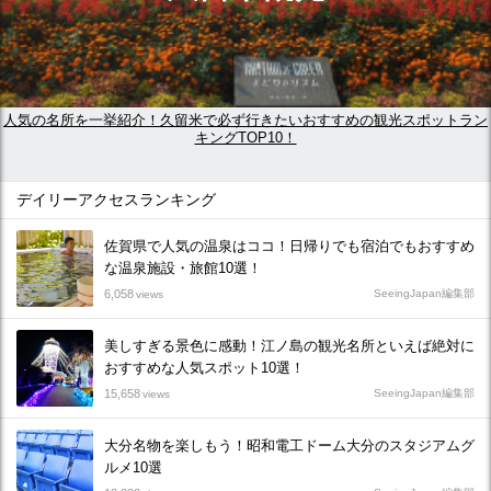
人気の名所を一挙紹介！久留米で必ず行きたいおすすめの観光スポットラン
キングTOP10！
デイリーアクセスランキング
佐賀県で人気の温泉はココ！日帰りでも宿泊でもおすすめ
な温泉施設・旅館10選！
6,058
SeeingJapan編集部
views
美しすぎる景色に感動！江ノ島の観光名所といえば絶対に
おすすめな人気スポット10選！
15,658
SeeingJapan編集部
views
大分名物を楽しもう！昭和電工ドーム大分のスタジアムグ
ルメ10選