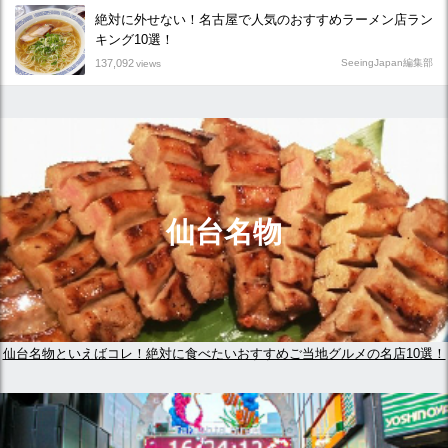
絶対に外せない！名古屋で人気のおすすめラーメン店ラン
キング10選！
137,092
SeeingJapan編集部
views
仙台名物
仙台名物といえばコレ！絶対に食べたいおすすめご当地グルメの名店10選！