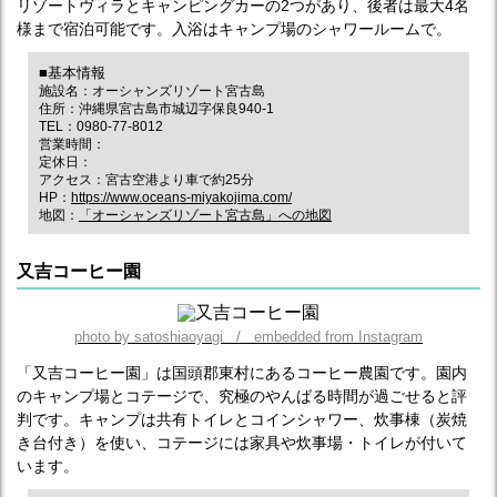
リゾートヴィラとキャンピングカーの2つがあり、後者は最大4名
様まで宿泊可能です。入浴はキャンプ場のシャワールームで。
■基本情報
施設名：オーシャンズリゾート宮古島
住所：沖縄県宮古島市城辺字保良940-1
TEL：0980-77-8012
営業時間：
定休日：
アクセス：宮古空港より車で約25分
HP：
https://www.oceans-miyakojima.com/
地図：
「オーシャンズリゾート宮古島」への地図
又吉コーヒー園
photo by satoshiaoyagi / embedded from Instagram
「又吉コーヒー園」は国頭郡東村にあるコーヒー農園です。園内
のキャンプ場とコテージで、究極のやんばる時間が過ごせると評
判です。キャンプは共有トイレとコインシャワー、炊事棟（炭焼
き台付き）を使い、コテージには家具や炊事場・トイレが付いて
います。