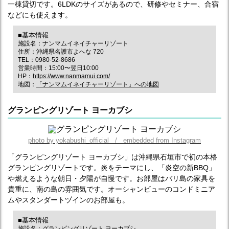
一棟貸切です。6LDKのサイズがあるので、研修やセミナー、合宿
などにも使えます。
■基本情報
施設名：ナンマムイネイチャーリゾート
住所：沖縄県名護市よへな 720
TEL：0980-52-8686
営業時間：15:00〜翌日10:00
HP：
https://www.nanmamui.com/
地図：
「ナンマムイネイチャーリゾート」への地図
グランピングリゾート ヨーカブシ
photo by yokabushi_official / embedded from Instagram
「グランピングリゾート ヨーカブシ」は沖縄県石垣市で初の本格
グランピングリゾートです。炎をテーマにし、「炎空の新BBQ」
や燃えるような朝日・夕陽が自慢です。お部屋はバリ島の家具を
貴重に、南の島の雰囲気です。オーシャンビューのコンドミニア
ムやスタンダートヅインのお部屋も。
■基本情報
施設名：グランピングリゾート ヨーカブシ