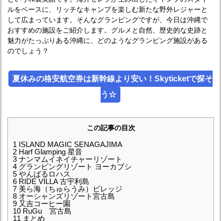
ルをベースに、リッチなキャンプを楽しむ新たな野外レジャーと
して広まっています。そんなグランピングですが、今日は沖縄で
おすすめの施設をご紹介します。グルメと自然、歴史的な史跡と
魅力がたっぷりある沖縄に、どのようなグランピング施設がある
のでしょう？
夏休みの格安航空券は新幹線より安い！Skyticketで探そ
う☆
この記事の目次
1
ISLAND MAGIC SENAGAJIMA
2
Harf Glamping 星音
3
ナンマムイネイチャーリゾート
4
グランピングリゾート ヨーカブシ
5
やんばるロハス
6
RIDE VILLA 古宇利島
7
美ら海（ちゅらうみ）ビレッジ
8
オーシャンズリゾート宮古島
9
又吉コーヒー園
10
RuGu 宮古島
11
まとめ