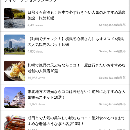
デイリーアクセスランキング
日帰りも宿泊も！熊本で必ず行きたい人気のおすすめ温泉
施設・旅館10選！
4,493
SeeingJapan編集部
views
【動画でチェック！】横浜初心者さんにもオススメ♪横浜
の人気観光スポット10選
4,830
SeeingJapan編集部
views
札幌で絶品の天ぷらならココ！一度は行きたいおすすめな
老舗の人気店10選！
76,958
SeeingJapan編集部
views
東北地方の観光ならココは外せない！絶対におすすめな人
気観光スポット10選！
51,879
SeeingJapan編集部
views
成田市で人気の美味しい鰻ならココ！絶対食べるべきおす
すめな老舗のうなぎの名店10選！