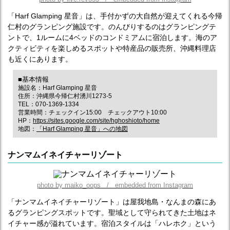
「Harf Glamping 星音」は、手付かずの大自然が迎えてくれる今帰
仁村のグランピング施設です。のんびりするのはグランピングテ
ントで、1ルームに4ベッドのコンドミアムに宿泊します。海のア
クティビティを楽しめるスポットや特産品の販売所、沖縄料理店
も近くにあります。
■基本情報
施設名：Harf Glamping 星音
住所：沖縄県今帰仁村湧川1273-5
TEL：070-1369-1334
営業時間：チェックイン15:00 チェックアウト10:00
HP：
https://sites.google.com/site/hghoshioto/home
地図：
「Harf Glamping 星音」への地図
ナンマムイネイチャーリゾート
photo by maiko_oops / embedded from Instagram
「ナンマムイネイチャーリゾート」は屋我地島・なんまの森にあ
るグランピングスポットです。聖域として守られてきた土地はネ
イチャー感が溢れています。宿泊スタイルは「ハレホク」という