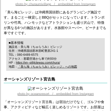
photo by churaumivillage / embedded from Instagram
「美ら海ビレッジ」は沖縄県国頭郡にあるグランピング施設で
す。まるごと一棟貸しとBBQがセットになっています。トランポ
リンや竹馬、ハンモックなどアトラクションも盛り沢山で、特徴
が異なる6つの施設があります。水族館やスーパー、ビーチまでも
車ですぐです。
■基本情報
施設名：美ら海（ちゅらうみ）ビレッジ
住所：沖縄県国頭郡本部町豊原241-1
TEL：080-6489-6575
アクセス：那覇空港から車で約50分
HP：
https://xn--p8jtctewau.com/chura/
地図：
「美ら海（ちゅらうみ）ビレッジ」への地図
オーシャンズリゾート宮古島
photo by oceansresort / embedded from Instagram
「オーシャンズリゾート宮古島」は宿泊だけでなく、ゴルフや食
事、アクティビティなど幅広く楽しめるリゾートです。お部屋は