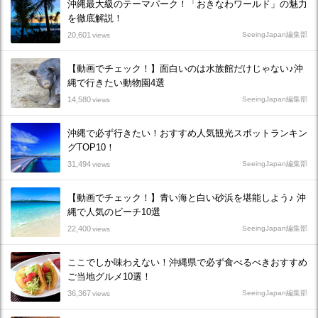
沖縄最大級のテーマパーク！「おきなわワールド」の魅力
を徹底解説！
20,601
SeeingJapan編集部
views
【動画でチェック！】面白いのは水族館だけじゃない♪沖
縄で行きたい動物園4選
14,580
SeeingJapan編集部
views
沖縄で必ず行きたい！おすすめ人気観光スポットランキン
グTOP10！
31,494
SeeingJapan編集部
views
【動画でチェック！】青い海と白い砂浜を堪能しよう♪ 沖
縄で人気のビーチ10選
22,400
SeeingJapan編集部
views
ここでしか味わえない！沖縄県で必ず食べるべきおすすめ
ご当地グルメ10選！
36,367
SeeingJapan編集部
views