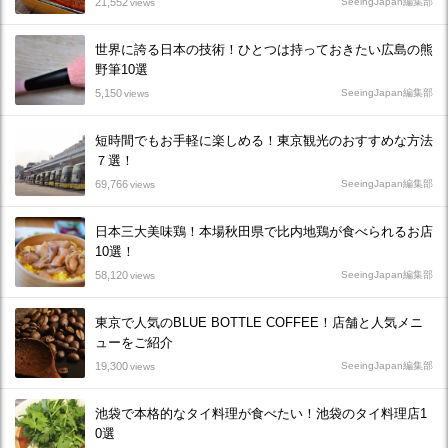
21,552
SeeingJapan編集部
views
世界に誇る日本の技術！ひとつは持っておきたい広島の熊
野筆10選
5,150
SeeingJapan編集部
views
短時間でもお手軽に楽しめる！東京観光のおすすめな方法
７選！
69,766
SeeingJapan編集部
views
日本三大美味鶏！本場秋田県で比内地鶏が食べられるお店
10選！
58,120
SeeingJapan編集部
views
東京で人気のBLUE BOTTLE COFFEE！店舗と人気メニ
ューをご紹介
19,300
SeeingJapan編集部
views
池袋で本格的なタイ料理が食べたい！池袋のタイ料理店1
0選