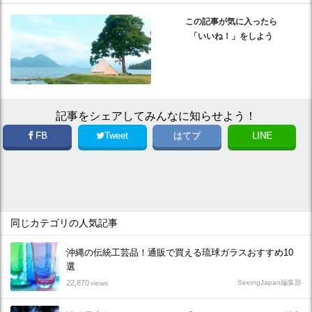
この記事が気に入ったら
「いいね！」をしよう
記事をシェアしてみんなに知らせよう！
FB
Tweet
はてブ
LINE
同じカテゴリの人気記事
沖縄の伝統工芸品！通販で買える琉球ガラスおすすめ10
選
22,870
SeeingJapan編集部
views