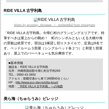
RIDE VILLA 古宇利島
photo by ecostay_okinawa / embedded from Instagram
「RIDE VILLA 古宇利島」今帰仁村のグランピングエリアです。特
筆すべきは屋上からの眺め！ 町のシンボルともいえる大橋や海
の景観は絶景です。宿泊は1棟貸し切りスタイルで、定員は8名で
す。ベッドルーム３部屋（シングルベッド各２つ）と和室１部屋
あり、屋上でのバーベキューも気分爽快です。
■基本情報
施設名：RIDE VILLA 古宇利島
住所：沖縄県国頭郡今帰仁村古宇利260
TEL：0980-43-3850
アクセス：那覇空港から車で1時間40分くらい
HP：
http://www.eco-stay.jp/villa-kouri/
地図：
「RIDE VILLA 古宇利島」への地図
美ら海（ちゅらうみ）ビレッジ