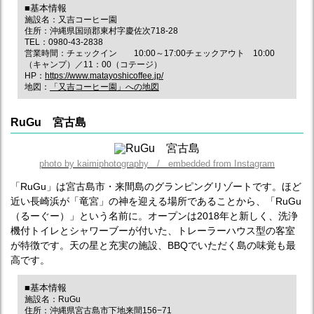
■基本情報
施設名：又吉コーヒー園
住所：沖縄県国頭郡東村字慶佐次718-28
TEL：0980-43-2838
営業時間：チェックイン 10:00～17:00チェックアウト 10:00
（キャンプ）／11：00（コテージ）
HP：
https://www.matayoshicoffee.jp/
地図：
「又吉コーヒー園」への地図
RuGu 宮古島
photo by kaimiphotography / embedded from Instagram
「RuGu」は宮古島市・来間島のグランピングリゾートです。ほど
近い長崎浜が「竜宮」の神を迎える場所であることから、「RuGu
（るーぐー）」という名前に。オープンは2018年と新しく、洗浄
機付トイレとシャワーブーが付いた、トレーラーハウス型の客室
が特徴です。天の星と充実の施設、BBQでいただく島の味覚も最
高です。
■基本情報
施設名：RuGu
住所：沖縄県宮古島市下地来間156−71