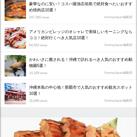
豪華なのに安い！コスパ最強石垣島で絶対食べたいおすす
め焼肉店10選！
247,300
SeeingJapan編集部
views
アメリカンビレッジのオシャレで美味しいモーニングなら
ココ！絶対行くべき人気店10選！
64,562
SeeingJapan編集部
views
かわいさに癒される！沖縄で訪れるべき人気のおすすめ動
物園5選！
14,158
SeeingJapan編集部
views
沖縄本島の中心地！那覇市で人気のおすすめ観光スポット
10選！
15,696
SeeingJapan編集部
views