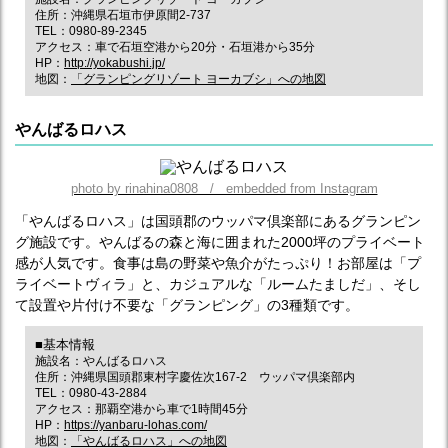
住所：沖縄県石垣市伊原間2-737
TEL：0980-89-2345
アクセス：車で石垣空港から20分・石垣港から35分
HP：
http://yokabushi.jp/
地図：
「グランピングリゾート ヨーカブシ」への地図
やんばるロハス
photo by rinahina0808 / embedded from Instagram
「やんばるロハス」は国頭郡のウッパマ倶楽部にあるグランピン
グ施設です。やんばるの森と海に囲まれた2000坪のプライベート
感が人気です。食事は島の野菜や魚介がたっぷり！お部屋は「プ
ライベートヴィラ」と、カジュアルな「ルームたましだ」、そし
て設置や片付け不要な「グランピング」の3種類です。
■基本情報
施設名：やんばるロハス
住所：沖縄県国頭郡東村字慶佐次167-2 ウッパマ倶楽部内
TEL：0980-43-2884
アクセス：那覇空港から車で1時間45分
HP：
https://yanbaru-lohas.com/
地図：
「やんばるロハス」への地図