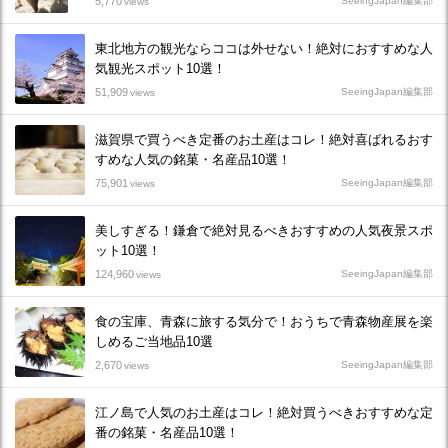
5,770
SeeingJapan編集部
views
東北地方の観光ならココは外せない！絶対におすすめな人
気観光スポット10選！
51,909
SeeingJapan編集部
views
滋賀県で買うべき定番のお土産はコレ！絶対喜ばれるおす
すめな人気の銘菓・名産品10選！
75,901
SeeingJapan編集部
views
美しすぎる！鎌倉で絶対見るべきおすすめの人気夜景スポ
ット10選！
124,960
SeeingJapan編集部
views
食の宝庫、青森に旅する気分で！おうちで青森物産展を楽
しめるご当地品10選
2,670
SeeingJapan編集部
views
江ノ島で人気のお土産はコレ！絶対買うべきおすすめな定
番の銘菓・名産品10選！