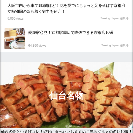
大阪市内から車で1時間ほど！花を愛でにちょっと足を延ばす京都府
立植物園の落ち着く魅力を紹介！
8,050
Seeing Japan編集部
views
愛煙家必見！京都駅周辺で喫煙できる喫茶店10選
64,950
SeeingJapan編集部
views
仙台名物
仙台名物といえばコレ！絶対に食べたいおすすめご当地グルメの名店10選！