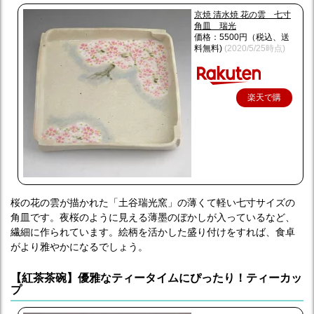
京焼 清水焼 花の雲 七寸
角皿 瑞光
価格：5500円（税込、送
料無料)
(2020/5/25時点)
楽天で購
入
桜の花の雲が描かれた「土谷瑞光窯」の薄くて軽い七寸サイズの
角皿です。夜桜のように見える薄墨のぼかしが入っているなど、
繊細に作られています。絵柄を活かした盛り付けをすれば、食卓
がより雅やかになるでしょう。
【紅茶茶碗】優雅なティータイムにぴったり！ティーカッ
プ