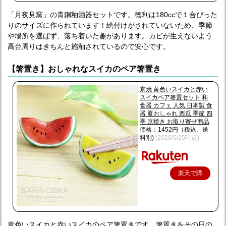
「月夜見窯」の青銅釉酒器セットです。徳利は180ccで１合ぴった
りのサイズに作られています！絵付けがされていないため、季節
や場所を選ばず、落ち着いた趣があります。カビが生えないよう
高台周りはきちんと施釉されているので安心です。
【箸置き】おしゃれなスイカのペア箸置き
京焼 黄色いスイカと赤い
スイカペア箸置セット 和
食器 カフェ 人気 日本製 食
器 夏おしゃれ 西瓜 季節 四
季 京焼き お取り寄せ商品
価格：1452円（税込、送
料別)
(2020/5/25時点)
楽天で購
入
黄色いスイカと赤いスイカのペア箸置きです。箸置きをその日の