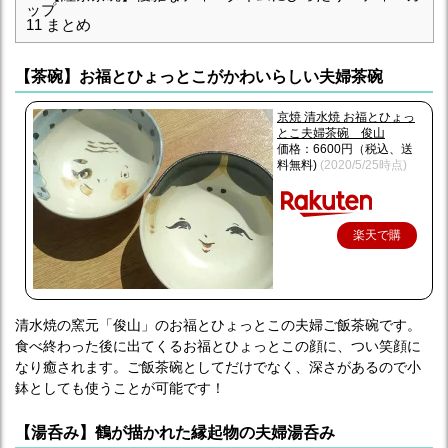
ップ
11
まとめ
【茶碗】お福とひょっとこがかわいらしい夫婦茶碗
京焼 清水焼 お福とひょっ
とこ夫婦茶碗 俊山
価格：6600円（税込、送
料無料)
(2020/5/25時点)
楽天で購
入
清水焼の窯元「俊山」のお福とひょっとこの夫婦ご飯茶碗です。
食べ終わった後に出てくるお福とひょっとこの顔に、つい笑顔に
なり癒されます。ご飯茶碗としてだけでなく、深さがあるので小
鉢としても使うことが可能です！
【湯呑み】鶴が描かれた縁起物の夫婦湯呑み