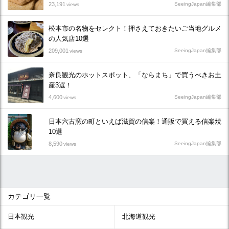
23,191
SeeingJapan編集部
views
松本市の名物をセレクト！押さえておきたいご当地グルメ
の人気店10選
209,001
SeeingJapan編集部
views
奈良観光のホットスポット、「ならまち」で買うべきお土
産3選！
4,600
SeeingJapan編集部
views
日本六古窯の町といえば滋賀の信楽！通販で買える信楽焼
10選
8,590
SeeingJapan編集部
views
カテゴリ一覧
日本観光
北海道観光