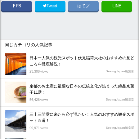
FB
Tweet
はてブ
LINE
同じカテゴリの人気記事
日本一人気の観光スポット伏見稲荷大社のおすすめの見ど
ころを徹底解説！
23,308
SeeingJapan編集部
views
京都のお土産に最適な日本の伝統文化が詰まった絶品京菓
子11選！
56,426
SeeingJapan編集部
views
三十三間堂に来たら必ず見たい！人気のおすすめ観光スポ
ット５選！
99,971
SeeingJapan編集部
views