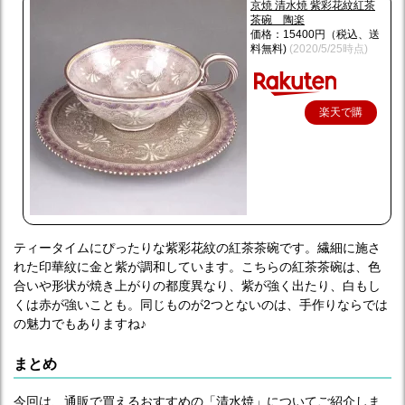
京焼 清水焼 紫彩花紋紅茶
茶碗 陶楽
価格：15400円（税込、送
料無料)
(2020/5/25時点)
楽天で購
入
ティータイムにぴったりな紫彩花紋の紅茶茶碗です。繊細に施さ
れた印華紋に金と紫が調和しています。こちらの紅茶茶碗は、色
合いや形状が焼き上がりの都度異なり、紫が強く出たり、白もし
くは赤が強いことも。同じものが2つとないのは、手作りならでは
の魅力でもありますね♪
まとめ
今回は、通販で買えるおすすめの「清水焼」についてご紹介しま