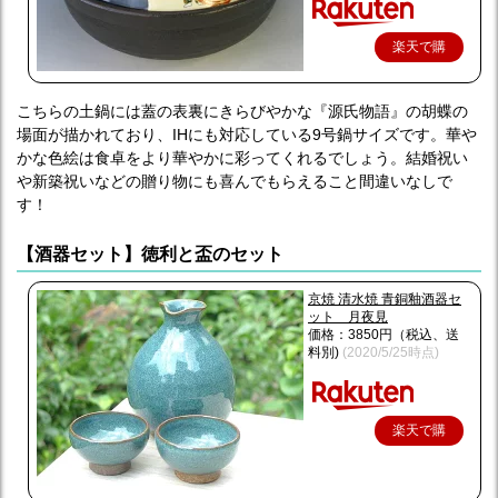
楽天で購
入
こちらの土鍋には蓋の表裏にきらびやかな『源氏物語』の胡蝶の
場面が描かれており、IHにも対応している9号鍋サイズです。華や
かな色絵は食卓をより華やかに彩ってくれるでしょう。結婚祝い
や新築祝いなどの贈り物にも喜んでもらえること間違いなしで
す！
【酒器セット】徳利と盃のセット
京焼 清水焼 青銅釉酒器セ
ット 月夜見
価格：3850円（税込、送
料別)
(2020/5/25時点)
楽天で購
入