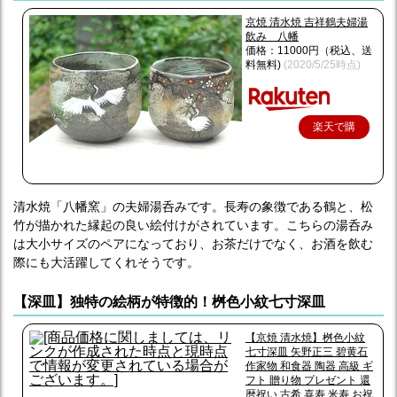
京焼 清水焼 吉祥鶴夫婦湯
飲み 八幡
価格：11000円（税込、送
料無料)
(2020/5/25時点)
楽天で購
入
清水焼「八幡窯」の夫婦湯呑みです。長寿の象徴である鶴と、松
竹が描かれた縁起の良い絵付けがされています。こちらの湯呑み
は大小サイズのペアになっており、お茶だけでなく、お酒を飲む
際にも大活躍してくれそうです。
【深皿】独特の絵柄が特徴的！桝色小紋七寸深皿
【京焼 清水焼】桝色小紋
七寸深皿 矢野正三 碧黄石
作家物 和食器 陶器 高級 ギ
フト 贈り物 プレゼント 還
暦祝い 古希 喜寿 米寿 お祝