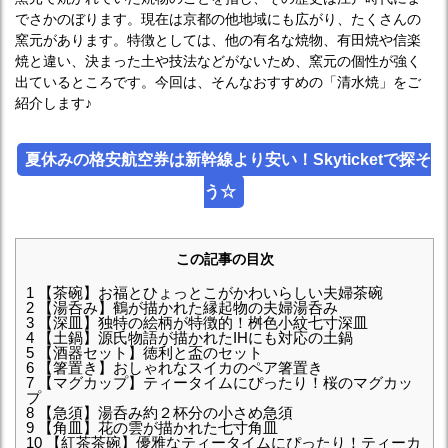
でさかのぼります。現在は京都の他地域にも広がり、たくさんの
窯元があります。特徴としては、他の有名な焼物、有田焼や信楽
焼と違い、決まった土や技法などがないため、窯元の個性が強く
出ているところです。今回は、そんなおすすめの「清水焼」をご
紹介します♪
夏休みの格安航空券は新幹線より安い！Skyticketで探そ
う☆
この記事の目次
1
【茶碗】お福とひょっとこがかわいらしい夫婦茶碗
2
【湯呑み】鶴が描かれた縁起物の夫婦湯呑み
3
【深皿】独特の絵柄が特徴的！桝色小紋七寸深皿
4
【土鍋】源氏物語が描かれたIHにも対応の土鍋
5
【酒器セット】徳利と盃のセット
6
【箸置き】おしゃれなスイカのペア箸置き
7
【マグカップ】ティータイムにぴったり！桜のマグカッ
プ
8
【急須】湯呑み約２杯分の小さめ急須
9
【角皿】花の雲が描かれた七寸角皿
10
【紅茶茶碗】優雅なティータイムにぴったり！ティーカ