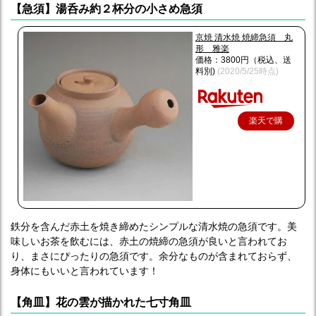
【急須】湯呑み約２杯分の小さめ急須
京焼 清水焼 焼締急須 丸
形 雅楽
価格：3800円（税込、送
料別)
(2020/5/25時点)
楽天で購
入
鉄分を含んだ赤土を焼き締めたシンプルな清水焼の急須です。美
味しいお茶を飲むには、赤土の焼締の急須が良いと言われてお
り、まさにぴったりの急須です。余分なものが含まれておらず、
身体にもいいと言われています！
【角皿】花の雲が描かれた七寸角皿