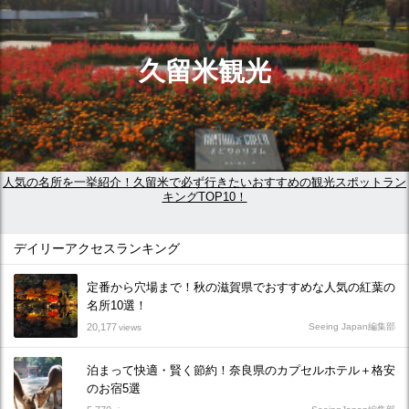
久留米観光
人気の名所を一挙紹介！久留米で必ず行きたいおすすめの観光スポットラン
キングTOP10！
デイリーアクセスランキング
定番から穴場まで！秋の滋賀県でおすすめな人気の紅葉の
名所10選！
20,177
Seeing Japan編集部
views
泊まって快適・賢く節約！奈良県のカプセルホテル＋格安
のお宿5選