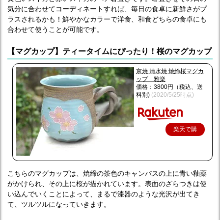
気分に合わせてコーディネートすれば、毎日の食卓に新鮮さがプ
ラスされるかも！鮮やかなカラーで洋食、和食どちらの食卓にも
合わせて使うことが可能です。
【マグカップ】ティータイムにぴったり！桜のマグカップ
京焼 清水焼 焼締桜マグカ
ップ 雅楽
価格：3800円（税込、送
料別)
(2020/5/25時点)
楽天で購
入
こちらのマグカップは、焼締の茶色のキャンバスの上に青い釉薬
がかけられ、その上に桜が描かれています。表面のざらつきは使
い込んでいくことによって、まるで漆器のような光沢が出てき
て、ツルツルになっていきます。