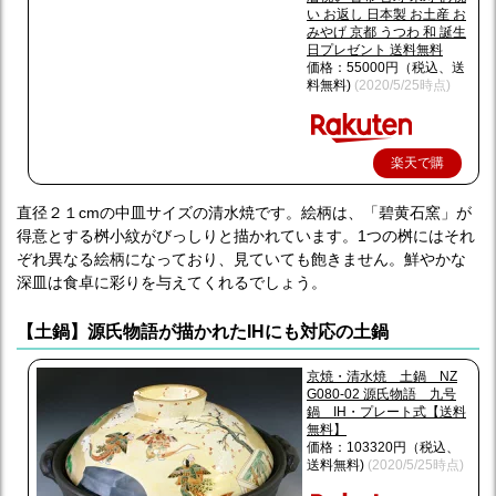
い お返し 日本製 お土産 お
みやげ 京都 うつわ 和 誕生
日プレゼント 送料無料
価格：55000円（税込、送
料無料)
(2020/5/25時点)
楽天で購
入
直径２１cmの中皿サイズの清水焼です。絵柄は、「碧黄石窯」が
得意とする桝小紋がびっしりと描かれています。1つの桝にはそれ
ぞれ異なる絵柄になっており、見ていても飽きません。鮮やかな
深皿は食卓に彩りを与えてくれるでしょう。
【土鍋】源氏物語が描かれたIHにも対応の土鍋
京焼・清水焼 土鍋 NZ
G080-02 源氏物語 九号
鍋 IH・プレート式【送料
無料】
価格：103320円（税込、
送料無料)
(2020/5/25時点)