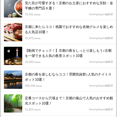
見た目が可愛すぎる！京都のお土産におすすめな京飴・金
平糖の専門店６選！
75,431
SeeingJapan編集部
views
京都に来たらココ！祇園でおすすめな名物グルメを楽しめ
る人気店10選！
75,473
SeeingJapan編集部
views
【動画でチェック！】京都の夜をしっとり楽しもう♪古都
を一望できる人気の夜景スポット10選
19,340
SeeingJapan編集部
views
京都の夜を楽しむならココ！雰囲気抜群♪人気のナイトス
ポット10選！
458,336
SeeingJapan編集部
views
定番コースから穴場まで！京都の嵐山で人気のおすすめ観
光スポット10選！
31,824
SeeingJapan編集部
views