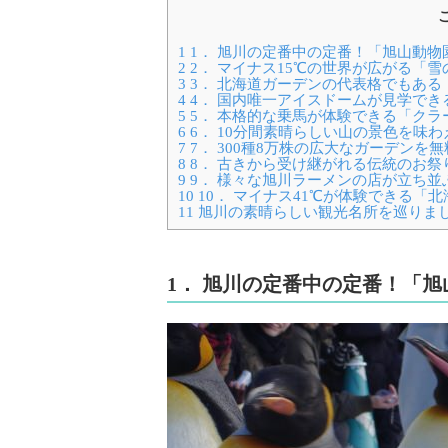
1
1． 旭川の定番中の定番！「旭山動物
2
2． マイナス15℃の世界が広がる「
3
3． 北海道ガーデンの代表格でもある
4
4． 国内唯一アイスドームが見学でき
5
5． 本格的な乗馬が体験できる「クラ
6
6． 10分間素晴らしい山の景色を味
7
7． 300種8万株の広大なガーデン
8
8． 古きから受け継がれる伝統のお祭
9
9． 様々な旭川ラーメンの店が立ち並
10
10． マイナス41℃が体験できる「
11
旭川の素晴らしい観光名所を巡りま
1． 旭川の定番中の定番！「