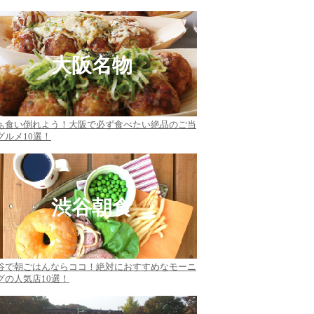
大阪名物
ぁ食い倒れよう！大阪で必ず食べたい絶品のご当
グルメ10選！
渋谷朝食
谷で朝ごはんならココ！絶対におすすめなモーニ
グの人気店10選！