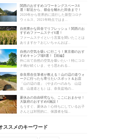
関西のおすすめコワーキングスペース6
選！駅近から、都会を離れた田舎まで！
2020年から世界的に流行した新型コロナ
ウィルス、2021年時点ではま...
自然豊かな田舎でリフレッシュ！関西のお
すすめファームステイ6選！
ファームステイという言葉を聞いたことは
ありますか？おじいちゃんおば...
自然の空気を吸いに行こう！東京都のおす
すめキャンプ場8選！【前編】
外に出て自然の空気を吸いたい！特にコロ
ナ禍が続くいま、そう思われる...
奈良県在住筆者が教える！山の辺の道ウォ
ークに行ったら寄りたいスポット＆お店
「山の辺の道」（やまのべのみち 山辺
道、山邉道とも）は、奈良盆地の...
夏休みの自由研究なら、ここにおまかせ！
大阪府のおすすめ6施設！
もうすぐ、夏休み！心待ちにしているお子
さんとは対照的に、保護者を悩...
オススメのキーワード