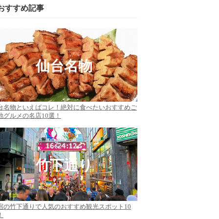
おすすめ記事
仙台名物
台名物といえばコレ！絶対に食べたいおすすめご
地グルメの名店10選！
竹下通り
宿の竹下通りで人気のおすすめ観光スポット10
！