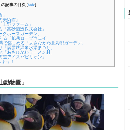
この記事の目次
[
hide
]
園」
雪の美術館」
「上野ファーム」
る「高砂酒造株式会社」
ークホースガーデン」
わえる「旭岳ロープウェイ」
を無料で楽しめる「あさひかわ北彩都ガーデン」
り「層雲峡温泉氷瀑まつり」
ぶ「あさひかわラーメン村」
北海道アイスパビリオン」
しょう！
旭山動物園」