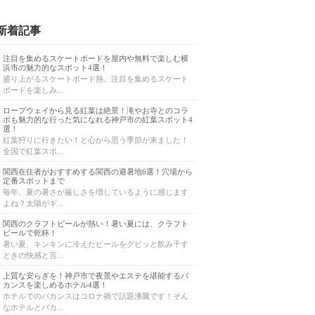
新着記事
注目を集めるスケートボードを屋内や無料で楽しむ横
浜市の魅力的なスポット4選！
盛り上がるスケートボード熱。注目を集めるスケート
ボードを楽しみ...
ロープウェイから見る紅葉は絶景！滝やお寺とのコラ
ボも魅力的な行った気になれる神戸市の紅葉スポット4
選！
紅葉狩りに行きたい！と心から思う季節が来ました！
全国で紅葉スポ...
関西在住者がおすすめする関西の避暑地6選！穴場から
定番スポットまで
毎年、夏の暑さが厳しさを増しているように感じます
よね？太陽がギ...
関西のクラフトビールが熱い！暑い夏には、クラフト
ビールで乾杯！
暑い夏、キンキンに冷えたビールをグビッと飲み干す
ときの快感と言...
上質な安らぎを！神戸市で夜景やエステを堪能するバ
カンスを楽しめるホテル4選！
ホテルでのバカンスはコロナ禍で話題沸騰です！そん
なホテルとバカ...