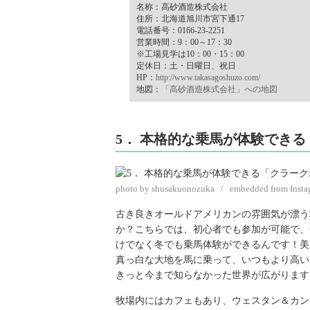
名称：高砂酒造株式会社
住所：北海道旭川市宮下通17
電話番号：0166-23-2251
営業時間：9：00～17：30
※工場見学は10：00・15：00
定休日：土・日曜日、祝日
HP：
http://www.takasagoshuzo.com/
地図：
「高砂酒造株式会社」への地図
5． 本格的な乗馬が体験でき
photo by shusakuonozuka / embedded from Insta
古き良きオールドアメリカンの雰囲気が漂う
か？こちらでは、初心者でも参加が可能で、
けでなく冬でも乗馬体験ができるんです！美
真っ白な大地を馬に乗って、いつもより高い
きっと今まで知らなかった世界が広がります
牧場内にはカフェもあり、ウェスタン＆カン