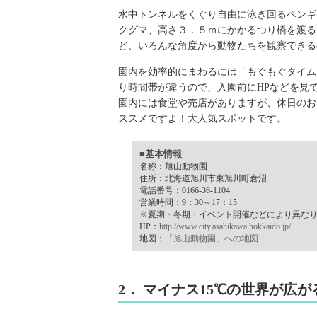
水中トンネルをくぐり自由に泳ぎ回るペンギ
クグマ、高さ３．５ｍにかかるつり橋を渡る
ど、いろんな角度から動物たちを観察できる
園内を効率的にまわるには「もぐもぐタイム
り時間帯が違うので、入園前にHPなどを見
園内には食堂や売店がありますが、休日のお
ススメですよ！大人気スポットです。
■基本情報
名称：旭山動物園
住所：北海道旭川市東旭川町倉沼
電話番号：0166-36-1104
営業時間：9：30～17：15
※夏期・冬期・イベント開催などにより異な
HP：
http://www.city.asahikawa.hokkaido.jp/
地図：
「旭山動物園」への地図
2． マイナス15℃の世界が広