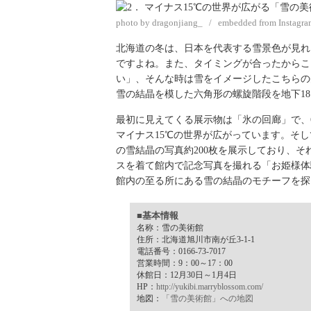
photo by dragonjiang_ / embedded from Instagra
北海道の冬は、日本を代表する雪景色が見れ
ですよね。また、タイミングが合ったからこ
い」、そんな時は雪をイメージしたこちらの
雪の結晶を模した六角形の螺旋階段を地下1
最初に見えてくる展示物は「氷の回廊」で、
マイナス15℃の世界が広がっています。そ
の雪結晶の写真約200枚を展示しており、
スを着て館内で記念写真を撮れる「お姫様体
館内の至る所にある雪の結晶のモチーフを探
■基本情報
名称：雪の美術館
住所：北海道旭川市南が丘3-1-1
電話番号：0166-73-7017
営業時間：9：00～17：00
休館日：12月30日～1月4日
HP：
http://yukibi.marryblossom.com/
地図：
「雪の美術館」への地図