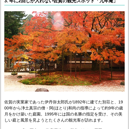
3. 年に2回しか入れない佐賀の観光スポット「九年庵」
佐賀の実業家であった伊丹弥太郎氏が1892年に建てた別荘と、19
00年から浄土真宗の僧・阿(ほとり)和尚の指導によって約9年の歳
月をかけ築いた庭園。1995年には国の名勝の指定を受け、その美
しい庭と風景を見ようとたくさんの観光客が訪れます。