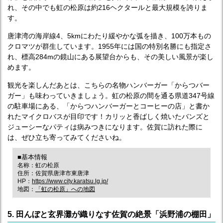
れ、その中でも虹の松原は約216ヘクタールと最大規模を誇りま
す。
唐津湾の海岸線4、5kmにわたり緩やかな弧を描き、100万本もの
クロマツが群生しています。1955年には国の特別名勝にも指定さ
れ、標高284mの鏡山にある展望台からも、その美しい風景が楽し
めます。
観光を楽しんだあとは、こちらの名物ハンバーガー「からつバー
ガー」も味わっていきましょう。虹の松原の間を通る県道347号線
の駐車場にある、「からつハンバーガーとコーヒーの店」と書か
れたマイクロバスが目印です！カリッと香ばしく焼いたバンズと
ジューシーなパティは病みつきになります。佐賀に訪れた際に
は、ぜひ立ち寄ってみてくださいね。
■基本情報
名称：虹の松原
住所：佐賀県唐津市東唐津
HP：
https://www.city.karatsu.lg.jp/
地図：
「虹の松原」への地図
5. 田んぼと玄界灘が織りなす佐賀の絶景「浜野浦の棚田」