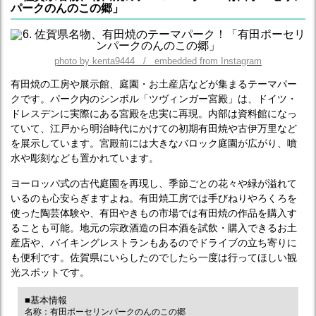
パークのんのこの郷」
photo by kenta9444 / embedded from Instagram
有田焼の工房や展示館、庭園・お土産店などが集まるテーマパー
クです。パーク内のシンボル「ツヴィンガー宮殿」は、ドイツ・
ドレスデンに実際にある宮殿を忠実に再現。内部は資料館になっ
ていて、江戸から明治時代にかけての初期有田焼や古伊万里など
を展示しています。宮殿前には大きなバロック庭園が広がり、噴
水や彫刻なども置かれています。
ヨーロッパ式の古代庭園を再現し、季節ごとの花々や緑が溢れて
いるのも心安らぎますよね。有田焼工房では手びねりやろくろを
使った陶芸体験や、有田やきもの市場では有田焼の作品を購入す
ることも可能。地元の宗政酒造の日本酒を試飲・購入できるお土
産店や、バイキングレストランもあるのでドライブの立ち寄りに
も便利です。佐賀県にいらしたのでしたら一度は行ってほしい観
光スポットです。
■基本情報
名称：有田ポーセリンパークのんのこの郷