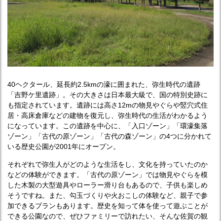
40ヘクタール、延長約2.5kmの濠に囲まれた、弥生時代の遺跡
「吉野ケ里遺跡」。その大きさは日本最大級で、国の特別史跡に
も指定されています。遺跡には高さ12mの物見やぐらや竪穴式住
居・高床倉庫などの建物を復元し、弥生時代の生活がわかるよう
になっています。この遺跡を中心に、「入口ゾーン」「環濠集落
ゾーン」「古代の原ゾーン」「古代の森ゾーン」の4つに分かれて
いる歴史公園が2001年にオープン。
それぞれで弥生人がどのような生活をし、文化を持っていたのか
などの体験ができます。「古代の原ゾーン」では物見やぐらを模
した木製の大型遊具やローラー滑り台もあるので、子供も楽しめ
そうですね。また、勾玉づくりや火おこしの体験など、親子で参
加できるプランもあります。歴史を知って体を使って遊ぶことが
できる公園なので、ぜひファミリーで訪れたい、そんな佐賀の観