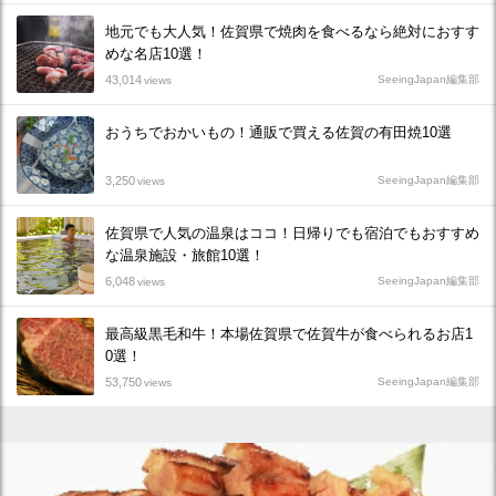
地元でも大人気！佐賀県で焼肉を食べるなら絶対におすす
めな名店10選！
43,014
SeeingJapan編集部
views
おうちでおかいもの！通販で買える佐賀の有田焼10選
3,250
SeeingJapan編集部
views
佐賀県で人気の温泉はココ！日帰りでも宿泊でもおすすめ
な温泉施設・旅館10選！
6,048
SeeingJapan編集部
views
最高級黒毛和牛！本場佐賀県で佐賀牛が食べられるお店1
0選！
53,750
SeeingJapan編集部
views