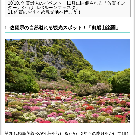
10
10. 佐賀最大のイベント！11月に開催される「佐賀イン
ターナショナルバルーンフェスタ」
11
佐賀のおすすめ観光地へ行こう！
1. 佐賀県の自然溢れる観光スポット！「御船山楽園」
第28代鍋島茂義公が別荘を設けるため、3年もの歳月をかけて184