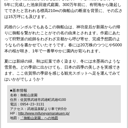
5年に完成した池泉回遊式庭園。300万年前に、有明海から隆起し
てできたと言われる標高210mの御船山の断崖を背景に、その広さ
は15万坪にも及びます。
武雄のシンボルでもあるこの御船山は、神功皇后が新羅からの帰
りに御船を繋がれたことがその名の由来とされます。作庭にあた
って狩野派の絵師をわざわざ京都から呼び寄せ、完成予想図のよ
うなものを書かせていたそうです。春には20万株のつつじや5000
本の桜が咲き、1年で一番華やかに園内が彩られます。
夏には新緑の緑、秋は紅葉で赤く染まり、冬には水墨画のような
雪景色。どの季節に出かけても、日本の四季の美しさを実感でき
ます。ここ佐賀県の季節を感じる観光スポットへ足を運んでみて
はいかがでしょうか？
■基本情報
名称：御船山楽園
住所：佐賀県武雄市武雄町武雄4100
電話：0954−23−3131
アクセス：武雄温泉駅より車で約5分
HP：
http://www.mifuneyamarakuen.jp/
地図：
「御船山楽園」への地図