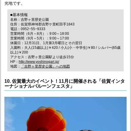
光地です。
■基本情報
名称：吉野ヶ里歴史公園
住所：佐賀県神埼郡吉野ケ里町田手1843
電話：0952−55−9333
営業時間（6月～8月）：9:00～18:00
営業時間（9月～5月）：9:00～17:00
休園日：12月31日、1月第3月曜日とその翌日
入園料：大人(15歳以上)￥420 / 小人(小・中学生)￥80 / シルバー(65歳
以上)￥200
アクセス：吉野ヶ里公園駅より徒歩15分
HP：
http://www.yoshinogari.jp/
地図：
「吉野ヶ里歴史公園」への地図
10. 佐賀最大のイベント！11月に開催される「佐賀インタ
ーナショナルバルーンフェスタ」