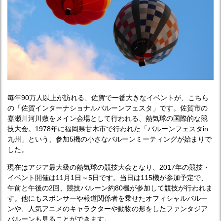
毎年90万人以上が訪れる、佐賀で一番大きなイベントが、こちら
の「佐賀インターナショナルバルーンフェスタ」です。佐賀市の
嘉瀬川河川敷をメイン会場として行われる、熱気球の国際的な競
技大会。1978年に福岡県甘木市で行われた「バルーンフェスタin
九州」という、参加5機の小さなバルーンミーティングが始まりで
した。
現在はアジア最大級の熱気球の競技大会となり、2017年の競技・
イベント開催は11月1日～5日です。当日は115機が参加予定で、
午前と午後の2回、競技バルーン約80機が参加して競技が行われま
す。他にもスポンサーや報道関係者を乗せたオフィシャルバルー
ンや、人気アニメのキャラクターや動物の形をしたファンタジア
バルーンも見ることができます。