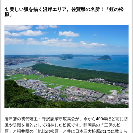
4. 美しい弧を描く沿岸エリア。佐賀県の名所！「虹の松
原」
唐津藩の初代藩主・寺沢志摩守広高公が、今から400年ほど前に防
風や防潮を目的として植林した松原です。静岡県の「三保の松
原」と福井県の「気比の松原」と共に日本三大松原の1つに数えら