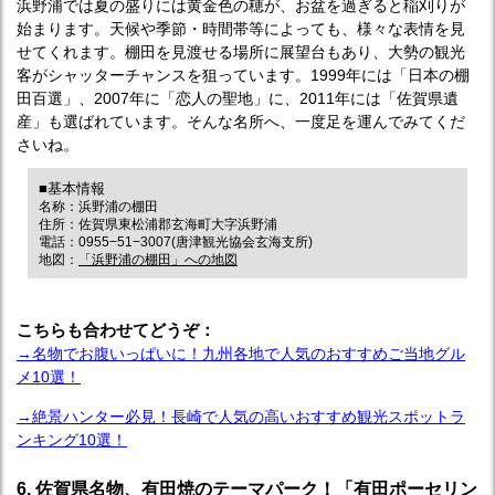
浜野浦では夏の盛りには黄金色の穂が、お盆を過ぎると稲刈りが
始まります。天候や季節・時間帯等によっても、様々な表情を見
せてくれます。棚田を見渡せる場所に展望台もあり、大勢の観光
客がシャッターチャンスを狙っています。1999年には「日本の棚
田百選」、2007年に「恋人の聖地」に、2011年には「佐賀県遺
産」も選ばれています。そんな名所へ、一度足を運んでみてくだ
さいね。
■基本情報
名称：浜野浦の棚田
住所：佐賀県東松浦郡玄海町大字浜野浦
電話：0955−51−3007(唐津観光協会玄海支所)
地図：
「浜野浦の棚田」への地図
こちらも合わせてどうぞ：
→名物でお腹いっぱいに！九州各地で人気のおすすめご当地グル
メ10選！
→絶景ハンター必見！長崎で人気の高いおすすめ観光スポットラ
ンキング10選！
6. 佐賀県名物、有田焼のテーマパーク！「有田ポーセリン