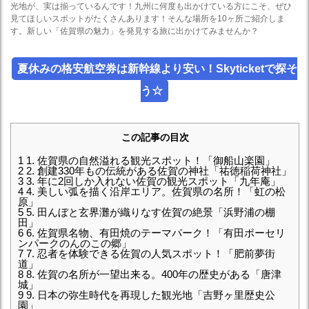
光地が、実は揃っているんです！九州に何度も出かけている方にこそ、ぜひ
見てほしいスポットがたくさんあります！そんな場所を10ヶ所ご紹介しま
す。新しい「佐賀県の魅力」を発見する旅に出かけてみませんか？
夏休みの格安航空券は新幹線より安い！Skyticketで探そ
う☆
この記事の目次
1
1. 佐賀県の自然溢れる観光スポット！「御船山楽園」
2
2. 創建330年もの伝統がある佐賀の神社「祐徳稲荷神社」
3
3. 年に2回しか入れない佐賀の観光スポット「九年庵」
4
4. 美しい弧を描く沿岸エリア。佐賀県の名所！「虹の松
原」
5
5. 田んぼと玄界灘が織りなす佐賀の絶景「浜野浦の棚
田」
6
6. 佐賀県名物、有田焼のテーマパーク！「有田ポーセリ
ンパークのんのこの郷」
7
7. 忍者を体験できる佐賀の人気スポット！「肥前夢街
道」
8
8. 佐賀の名所が一望出来る。400年の歴史がある「唐津
城」
9
9. 日本の弥生時代を再現した観光地「吉野ヶ里歴史公
園」