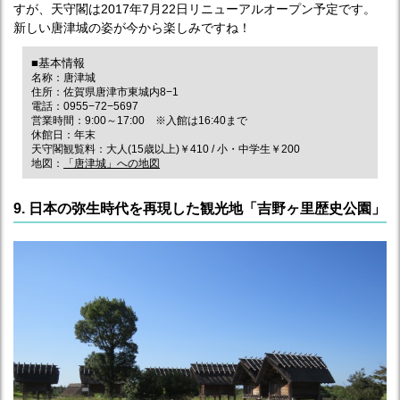
すが、天守閣は2017年7月22日リニューアルオープン予定です。
新しい唐津城の姿が今から楽しみですね！
■基本情報
名称：唐津城
住所：佐賀県唐津市東城内8−1
電話：0955−72−5697
営業時間：9:00～17:00 ※入館は16:40まで
休館日：年末
天守閣観覧料：大人(15歳以上)￥410 / 小・中学生￥200
地図：
「唐津城」への地図
9. 日本の弥生時代を再現した観光地「吉野ヶ里歴史公園」