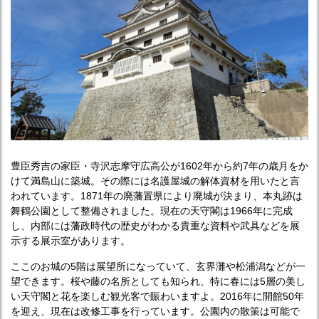
豊臣秀吉の家臣・寺沢志摩守広高公が1602年から約7年の歳月をか
けて満島山に築城。その際には名護屋城の解体資材を用いたと言
われています。1871年の廃藩置県により廃城が決まり、本丸跡は
舞鶴公園として整備されました。現在の天守閣は1966年に完成
し、内部には藩政時代の歴史がわかる貴重な資料や武具などを展
示する展示室があります。
ここのお城の5階は展望所になっていて、玄界灘や松浦潟などが一
望できます。桜や藤の名所としても知られ、特に春には5層の美し
い天守閣と花を楽しむ観光客で賑わいますよ。2016年に開館50年
を迎え、現在は改修工事を行っています。公園内の散策は可能で