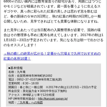
6800㎡の広い園内には数寄屋造りの邸宅があり、周囲にはつつじ
やモミジなどが植栽されています。庭一面を覆うように生えるス
ギゴケや、真っ赤に彩られた紅葉の美しさは思わず息を飲むほ
ど。春の新緑のＧＷの3日間と、秋の紅葉の時期の9日間しか一般
公開しないため、見学できればとても貴重な体験になりますね。
また見学にあたっては当日配布の入園整理券が必要で、混雑の場
合はその整理券も早めに配布を終えてしまいます。2017年の秋は1
1月15日～23日が予定されています。気になる方は朝一で出かける
のをオススメします！
→秋の癒しの絶景が広がる！定番から穴場まで九州でおすすめの
紅葉の名所10選！
■基本情報
名称：九年庵
住所：佐賀県神埼市神埼町的1692
電話：0952−37−0107(神埼市商工観光課)
営業時間：8:30～16:00
開園日：春と秋に一般公開 ※2017年の秋は11月15日～23日の予定
料金目安：美化協力金￥300(中学生以下無料)
アクセス：神埼駅より車で12分程度
HP (神埼市観光協会)：
http://kanzaki.sagan.jp/
地図：
「九年庵」への地図