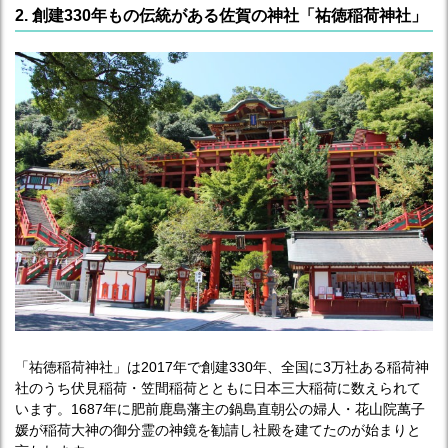
2. 創建330年もの伝統がある佐賀の神社「祐徳稲荷神社」
「祐徳稲荷神社」は2017年で創建330年、全国に3万社ある稲荷神
社のうち伏見稲荷・笠間稲荷とともに日本三大稲荷に数えられて
います。1687年に肥前鹿島藩主の鍋島直朝公の婦人・花山院萬子
媛が稲荷大神の御分霊の神鏡を勧請し社殿を建てたのが始まりと