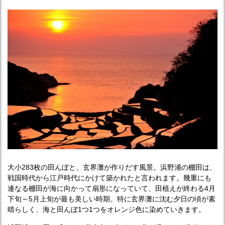
大小283枚の田んぼと、玄界灘が作りだす風景。浜野浦の棚田は、
戦国時代から江戸時代にかけて築かれたと言われます。幾重にも
連なる棚田が海に向かって扇形になっていて、田植えが終わる4月
下旬～5月上旬が最も美しい時期。特に玄界灘に沈む夕日の頃が素
晴らしく、海と田んぼ1つ1つをオレンジ色に染めていきます。