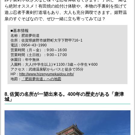
ら絶対オススメ！有田焼の絵付け体験や、本物の手裏剣を投げて
遊ぶ忍者手裏剣打道場もあり、大人も充分満喫できます。嬉野温
泉のすぐそばなので、ぜひ一緒に立ち寄ってみては？
■基本情報
名称：肥前夢街道
住所：佐賀県嬉野市嬉野町大字下野甲716−1
電話：0954−43−1990
営業時間（月～金）：9:00～16:00
営業時間（土日祝）：9:00～17:00
休園日：年中無休
入園料：大人(中学生以上)￥1100 / 3歳～小学生￥600
アクセス：武雄温泉駅からバスと徒歩で35分
HP：
http://www.hizenyumekaidou.info/
地図：
「肥前夢街道」への地図
8. 佐賀の名所が一望出来る。400年の歴史がある「唐津
城」