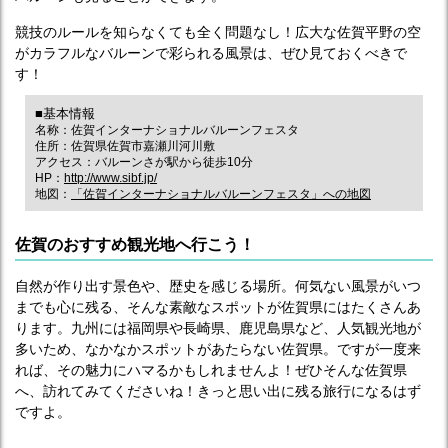
競技のルールを知らなくても全く問題なし！広大な佐賀平野の空
がカラフルなバルーンで彩られる風景は、ぜひ見ておくべきで
す！
■基本情報
名称：佐賀インターナショナルバルーンフェスタ
住所：佐賀県佐賀市嘉瀬川河川敷
アクセス：バルーンさが駅から徒歩10分
HP：
http://www.sibf.jp/
地図：
「佐賀インターナショナルバルーンフェスタ」への地図
佐賀のおすすめ観光地へ行こう！
自然が作り出す景色や、歴史を感じる場所。何気ない風景がいつ
までも心に残る、そんな素敵なスポットが佐賀県にはたくさんあ
ります。九州には福岡県や長崎県、鹿児島県など、人気観光地が
多いため、なかなかスポットがあたらない佐賀県。ですが一度来
れば、その魅力にハマるかもしれませんよ！ぜひそんな佐賀県
へ、訪れてみてくださいね！きっと思い出に残る旅行になるはず
ですよ。