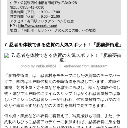
住所：佐賀県西松浦郡有田町戸矢乙340−28
電話：0955−41−0030
営業時間（平日）：9:00～17:00
営業時間（休日）：9:00～21:00
アクセス：有田駅よりタクシーで9分程度
HP：
http://www.nonnoko.com/
地図：
「有田ポーセリンパークのんのこの郷」への地図
7. 忍者を体験できる佐賀の人気スポット！「肥前夢街道」
photo by yukie.n0824 / embedded from Instagram
「肥前夢街道」は、忍者村をモチーフにした佐賀県のテーマパー
クで、園内は江戸時代初期の長崎街道を再現しています。本陣や
旅籠、芝居小屋・寺子屋などを忠実に再現し、様々な体験や催し
物・遊びで江戸時代にタイムスリップ！はがくれ忍者屋敷では激
しいアクションの忍者ショーが行われ、代官屋敷前ではガマの油
売りや南京玉すだれなどの大道芸を無料で見学できます。
侍や姫・舞妓などの衣装に着替えて、写真撮影も可能。また、予
約制のちびっこ忍者アカデミーに参加すれば、忍者衣装に身を包
み手裏剣や吹き矢など様々な忍者体験もできます。子供と一緒な