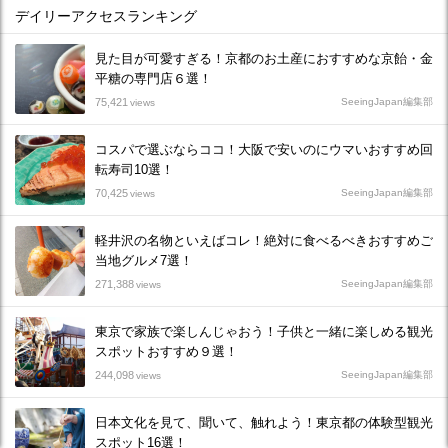
デイリーアクセスランキング
見た目が可愛すぎる！京都のお土産におすすめな京飴・金
平糖の専門店６選！
75,421
SeeingJapan編集部
views
コスパで選ぶならココ！大阪で安いのにウマいおすすめ回
転寿司10選！
70,425
SeeingJapan編集部
views
軽井沢の名物といえばコレ！絶対に食べるべきおすすめご
当地グルメ7選！
271,388
SeeingJapan編集部
views
東京で家族で楽しんじゃおう！子供と一緒に楽しめる観光
スポットおすすめ９選！
244,098
SeeingJapan編集部
views
日本文化を見て、聞いて、触れよう！東京都の体験型観光
スポット16選！