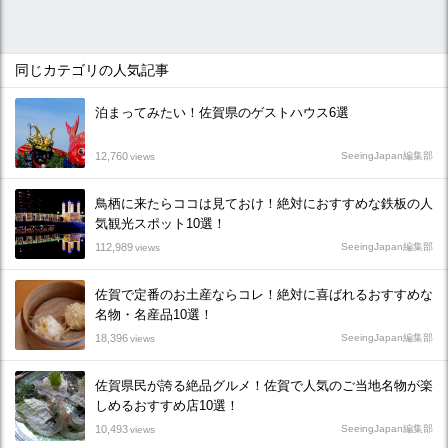
同じカテゴリの人気記事
泊まってみたい！佐賀県のゲストハウス6選
12,760
SeeingJapan編集部
views
鳥栖に来たらココは見ておけ！絶対におすすめな鉄板の人
気観光スポット10選！
112,989
SeeingJapan編集部
views
佐賀で定番のお土産ならコレ！絶対に喜ばれるおすすめな
名物・名産品10選！
18,396
SeeingJapan編集部
views
佐賀県民が誇る絶品グルメ！佐賀で人気のご当地名物が楽
しめるおすすめ店10選！
10,493
SeeingJapan編集部
views