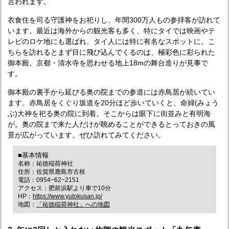
言われます。
衣食住を司る守護神をお祀りし、年間300万人もの参拝客が訪れて
います。最近は海外からの観光客も多く、特にタイでは映画やテ
レビのロケ地にも選ばれ、タイ人には特に有名なスポットに。こ
ちらを訪れるとまず目に飛び込んでくるのは、極彩色に彩られた
御本殿。京都・清水寺を思わせる地上18mの舞台造りが見事で
す。
御本殿の裏手から延びる奥の院までの参道には赤鳥居が続いてい
ます。赤鳥居をくぐり坂道を20分ほど歩いていくと、命婦(みょう
ぶ)大神を祀る奥の院に到着。そこからは眼下に街並みと有明海
が。奥の院まで来た人だけが眺めることができるとっておきの風
景が広がっています。ぜひ訪れてみてください。
■基本情報
名称：祐徳稲荷神社
住所：佐賀県鹿島市古枝
電話：0954−62−2151
アクセス：肥前浜駅より車で10分
HP：
https://www.yutokusan.jp/
地図：
「祐徳稲荷神社」への地図