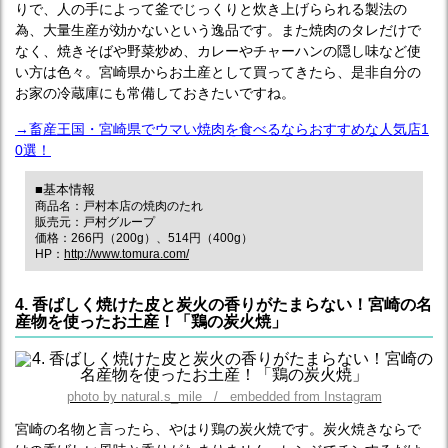
りで、人の手によって釜でじっくりと炊き上げらられる製法の
為、大量生産が効かないという逸品です。また焼肉のタレだけで
なく、焼きそばや野菜炒め、カレーやチャーハンの隠し味など使
い方は色々。宮崎県からお土産として買ってきたら、是非自分の
お家の冷蔵庫にも常備しておきたいですね。
→畜産王国・宮崎県でウマい焼肉を食べるならおすすめな人気店1
0選！
■基本情報
商品名：戸村本店の焼肉のたれ
販売元：戸村グループ
価格：266円（200g）、514円（400g）
HP：
http://www.tomura.com/
4. 香ばしく焼けた皮と炭火の香りがたまらない！宮崎の名
産物を使ったお土産！「鶏の炭火焼」
photo by natural.s_mile / embedded from Instagram
宮崎の名物と言ったら、やはり鶏の炭火焼です。炭火焼きならで