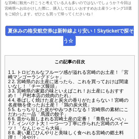
な宮崎に観光へ行こうと考えている人も多いのではないでしょうか？今回は
宮崎県へお出かけした際に、購入してほしいおすすめお土産ランキング10選
をご紹介します。ぜひとも買って帰ってくださいね！
夏休みの格安航空券は新幹線より安い！Skyticketで探そ
う☆
この記事の目次
1
1. トロピカルなフルーツ感が溢れる宮崎のお土産！「宮
崎マンゴーラングドシャ」
2
2. 宮崎県のお土産に迷ったら、これを買っておけば間違
いなし！「チーズ饅頭」
3
3. 宮崎県の家庭の味といえばこれ！お土産にもおすす
め！「戸村本店の焼肉のたれ」
4
4. 香ばしく焼けた皮と炭火の香りがたまらない！宮崎の
名産物を使ったお土産！「鶏の炭火焼」
5
5. もっちりした皮がやみつきになる！宮崎県の素材にこ
だわった一品「馬渡の餃子」
6
6. 昔から親しまれる宮崎土産の定番！「青島せんべい」
7
7. インパクト大！一つ一つ丁寧に作られた宮崎のスイー
ツ！「なんじゃこら大福」
8
8. 暑い夏にひんやりと美味しく食べれる宮崎の郷土料
理！「冷や汁」