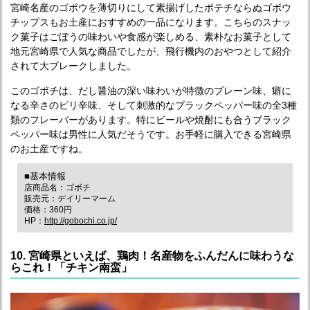
宮崎名産のゴボウを薄切りにして素揚げしたポテチならぬゴボウ
チップスもお土産におすすめの一品になります。こちらのスナッ
ク菓子はごぼうの味わいや食感が楽しめる、素朴なお菓子として
地元宮崎県で人気な商品でしたが、飛行機内のおやつとして紹介
されて大ブレークしました。
このゴボチは、だし醤油の深い味わいが特徴のプレーン味、癖に
なる辛さのピリ辛味、そして刺激的なブラックペッパー味の全3種
類のフレーバーがあります。特にビールや焼酎にも合うブラック
ペッパー味は男性に人気だそうです。お手軽に購入できる宮崎県
のお土産ですね。
■基本情報
店商品名：ゴボチ
販売元：デイリーマーム
価格：360円
HP：
http://gobochi.co.jp/
10. 宮崎県といえば、鶏肉！名産物をふんだんに味わうな
らこれ！「チキン南蛮」