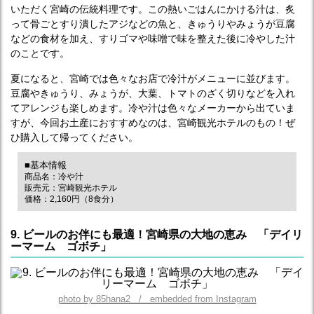
いただく宮崎の伝統料理です。この熱いごはんにかける汁は、炙
って骨ごとすり潰したアジなどの魚と、きゅうりやみょうが豆腐
などの食材を加え、すりゴマや味噌で味を整えた後に冷やした汁
のことです。
夏になると、宮崎では色々なお店で冷汁がメニューに並びます。
豆腐やきゅうり、みょうが、大葉、トマトのざく切りなどを入れ
てアレンジも楽しめます。冷や汁は色々なメーカーから出ていま
すが、今回お土産におすすめなのは、宮崎観光ホテルのもの！ぜ
ひ購入して帰ってください。
■基本情報
商品名：冷や汁
販売元：宮崎観光ホテル
価格：2,160円（8食分）
9. ビールのお伴にも最適！宮崎県の大地の恵み 「デイリ
ーマーム ゴボチ」
photo by 85hana2 / embedded from Instagram