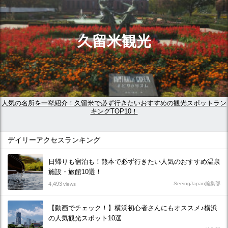
久留米観光
人気の名所を一挙紹介！久留米で必ず行きたいおすすめの観光スポットラン
キングTOP10！
デイリーアクセスランキング
日帰りも宿泊も！熊本で必ず行きたい人気のおすすめ温泉
施設・旅館10選！
4,493
SeeingJapan編集部
views
【動画でチェック！】横浜初心者さんにもオススメ♪横浜
の人気観光スポット10選