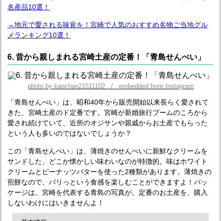
名産品10選！
→地元で愛される味覚を！宮崎で人気のおすすめ名物ご当地グル
メランキング10選！
6. 昔から親しまれる宮崎土産の定番！「青島せんべい」
photo by kanchan21511102 / embedded from Instagram
「青島せんべい」は、昭和40年から販売開始以来長らく愛されて
きた、宮崎土産のド定番です。宮崎が新婚旅行ブームのころから
愛され続けていて、近所のオジサンや親戚からお土産でもらった
という人も多いのではないでしょうか？
この「青島せんべい」は、薄焼きのせんべいに新鮮なクリームを
サンドした、どこか懐かしい味わいなのが特徴的。味はホワイト
クリームとピーナッツバターを使った2種類があります。薄焼きの
煎餅なので、バリっという食感を楽しむことができますよ！パッ
ケージは、宮崎を代表する青島の写真が。定番のお土産を、購入
しないわけにはいきませんよ！