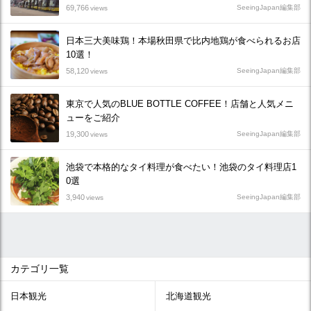
69,766
SeeingJapan編集部
views
日本三大美味鶏！本場秋田県で比内地鶏が食べられるお店
10選！
58,120
SeeingJapan編集部
views
東京で人気のBLUE BOTTLE COFFEE！店舗と人気メニ
ューをご紹介
19,300
SeeingJapan編集部
views
池袋で本格的なタイ料理が食べたい！池袋のタイ料理店1
0選
3,940
SeeingJapan編集部
views
カテゴリ一覧
日本観光
北海道観光