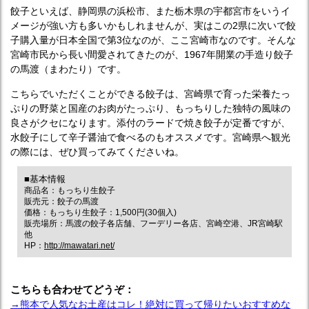
餃子といえば、静岡県の浜松市、また栃木県の宇都宮市をいうイ
メージが強い方も多いかもしれませんが、実はこの2県に次いで餃
子購入量が日本全国で第3位なのが、ここ宮崎市なのです。そんな
宮崎市民から長い間愛されてきたのが、1967年開業の手造り餃子
の馬渡（まわたり）です。
こちらでいただくことができる餃子は、宮崎県で育った栄養たっ
ぷりの野菜と国産のお肉がたっぷり、もっちりした独特の風味の
良さがクセになります。添付のラードで焼き餃子が定番ですが、
水餃子にして辛子醤油で食べるのもオススメです。宮崎県へ観光
の際には、ぜひ買ってみてくださいね。
■基本情報
商品名：もっちり生餃子
販売元：餃子の馬渡
価格：もっちり生餃子：1,500円(30個入)
販売場所：馬渡の餃子各店舗、フーデリー各店、宮崎空港、JR宮崎駅
他
HP：
http://mawatari.net/
こちらも合わせてどうぞ：
→熊本で人気なお土産はコレ！絶対に買って帰りたいおすすめな