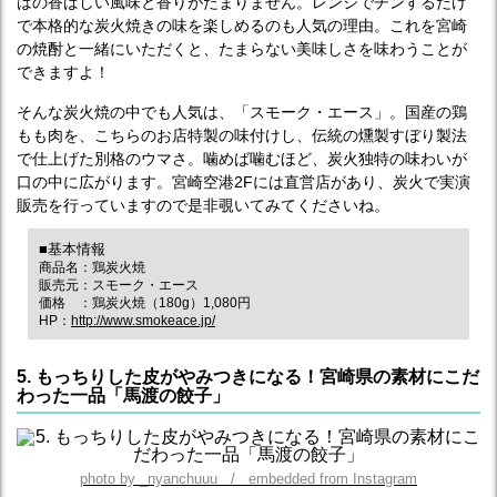
はの香ばしい風味と香りがたまりません。レンジでチンするだけ
で本格的な炭火焼きの味を楽しめるのも人気の理由。これを宮崎
の焼酎と一緒にいただくと、たまらない美味しさを味わうことが
できますよ！
そんな炭火焼の中でも人気は、「スモーク・エース」。国産の鶏
もも肉を、こちらのお店特製の味付けし、伝統の燻製すぼり製法
で仕上げた別格のウマさ。噛めば噛むほど、炭火独特の味わいが
口の中に広がります。宮崎空港2Fには直営店があり、炭火で実演
販売を行っていますので是非覗いてみてくださいね。
■基本情報
商品名：鶏炭火焼
販売元：スモーク・エース
価格 ：鶏炭火焼（180g）1,080円
HP：
http://www.smokeace.jp/
5. もっちりした皮がやみつきになる！宮崎県の素材にこだ
わった一品「馬渡の餃子」
photo by _nyanchuuu / embedded from Instagram