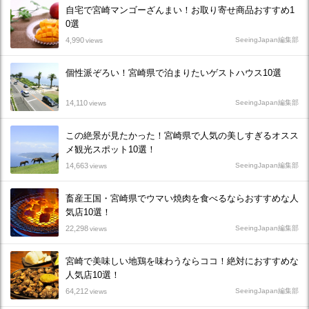
自宅で宮崎マンゴーざんまい！お取り寄せ商品おすすめ1
0選
4,990
SeeingJapan編集部
views
個性派ぞろい！宮崎県で泊まりたいゲストハウス10選
14,110
SeeingJapan編集部
views
この絶景が見たかった！宮崎県で人気の美しすぎるオスス
メ観光スポット10選！
14,663
SeeingJapan編集部
views
畜産王国・宮崎県でウマい焼肉を食べるならおすすめな人
気店10選！
22,298
SeeingJapan編集部
views
宮崎で美味しい地鶏を味わうならココ！絶対におすすめな
人気店10選！
64,212
SeeingJapan編集部
views