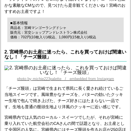
かな素敵なCMなので、見つけたら是非観てくださいね！宮崎のお
すすめお土産ですよ！
■基本情報
商品名：宮崎マンゴーラングドシャ
販売元：宮交ショップアンドレストラン株式会社
価格：702円(10枚入り)/税込、1,080円(15枚入り)/税込
2. 宮崎県のお土産に迷ったら、これを買っておけば間違い
なし！「チーズ饅頭」
photo by michie223palette / embedded from Instagram
「チーズ饅頭」は宮崎で生まれて県民に長く愛され続けているご
当地スイーツです。風味豊かなチーズを、バターの効いたクッキ
ー生地で包んで焼き上げた、チーズ好きにはたまらない一品で
す。生地も普通の饅頭生地より洋風のクッキーに近い感じです。
宮崎県内では人気のローカル・スイーツでしたが、それが宮崎に
乗り入れていた航空会社のCAさんの間で話題となり、お土産とし
て全国区の人気に。宮崎県内にはチーズ饅頭を作るお店が250店ほ