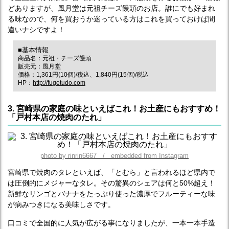
どありますが、風月堂は元祖チーズ饅頭のお店。誰にでも好まれ
る味なので、何を買おうか迷っている方はこれを買っておけば間
違いナシですよ！
■基本情報
商品名：元祖・チーズ饅頭
販売元：風月堂
価格：1,361円(10個)/税込、1,840円(15個)/税込
HP：
http://fugetudo.com
3. 宮崎県の家庭の味といえばこれ！お土産にもおすすめ！
「戸村本店の焼肉のたれ」
photo by rinrin6667 / embedded from Instagram
宮崎県で焼肉のタレといえば、「とむら」と言われるほど県内で
は圧倒的にメジャーなタレ。その驚異のシェアは何と50%超え！
新鮮なリンゴとバナナをたっぷり使った濃厚でフルーティーな味
が病みつきになる美味しさです。
口コミで全国的に人気が広がる事になりましたが、一本一本手造