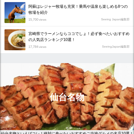
阿蘇はレジャー牧場も充実！乗馬や温泉も楽しめる8つの
牧場を紹介
15,700
Seeing Japan編集部
views
宮崎県でラーメンならココでしょ！必ず食べたいおすすめ
の人気店ランキング10選！
17,784
SeeingJapan編集部
views
仙台名物
仙台名物といえばコレ！絶対に食べたいおすすめご当地グルメの名店10選！