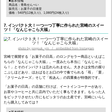
■基本情報
商品名：青島せんべい
販売元：お菓子の日進堂
価格：540円(12枚入り)、1,080円(24枚入り)
7. インパクト大！一つ一つ丁寧に作られた宮崎のスイー
ツ！「なんじゃこら大福」
photo by jongsuk_ym / embedded from Instagram
宮崎で展開する「お菓子の日高」のロングセラー商品といえばこ
ちらの「なんじゃこら大福」。一度みたら本当に「なんじゃこ
ら！」とそのインパクトは忘れられません。大きさは女性の握り
こぶしほどあり、ほおばるとお口の中で奏でられる「苺」「栗」
「クリームチーズ」そして「粒あん」の四重奏が特徴的です。
「お菓子の日高」の店舗に行けば、イートインコーナーがあり、
お茶やコーヒーと共に店内でいただく事もできます。もらった人
をビックリさせたい方にもピッタリのお土産です。宮崎にいらし
たら購入してみては？