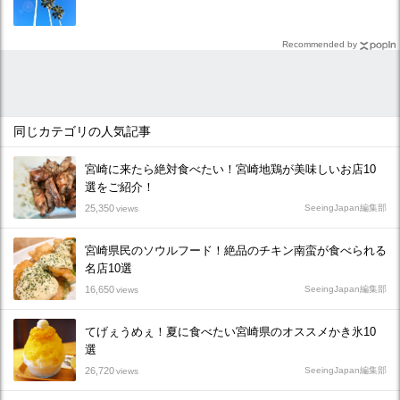
Recommended by
同じカテゴリの人気記事
宮崎に来たら絶対食べたい！宮崎地鶏が美味しいお店10
選をご紹介！
25,350
SeeingJapan編集部
views
宮崎県民のソウルフード！絶品のチキン南蛮が食べられる
名店10選
16,650
SeeingJapan編集部
views
てげぇうめぇ！夏に食べたい宮崎県のオススメかき氷10
選
26,720
SeeingJapan編集部
views