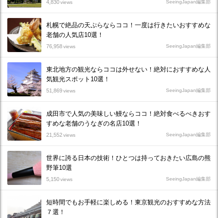
4,830
SeeingJapan編集部
views
札幌で絶品の天ぷらならココ！一度は行きたいおすすめな
老舗の人気店10選！
76,958
SeeingJapan編集部
views
東北地方の観光ならココは外せない！絶対におすすめな人
気観光スポット10選！
51,869
SeeingJapan編集部
views
成田市で人気の美味しい鰻ならココ！絶対食べるべきおす
すめな老舗のうなぎの名店10選！
21,552
SeeingJapan編集部
views
世界に誇る日本の技術！ひとつは持っておきたい広島の熊
野筆10選
5,150
SeeingJapan編集部
views
短時間でもお手軽に楽しめる！東京観光のおすすめな方法
７選！