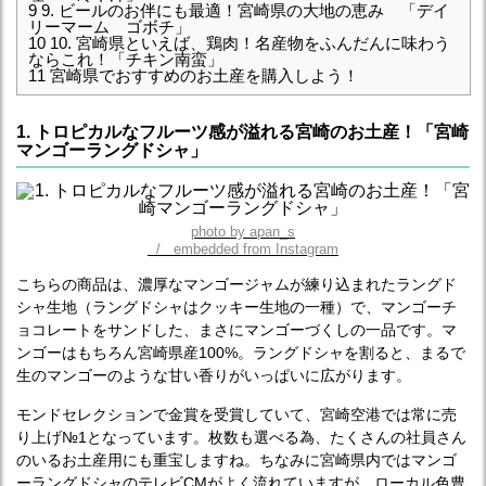
9
9. ビールのお伴にも最適！宮崎県の大地の恵み 「デイ
リーマーム ゴボチ」
10
10. 宮崎県といえば、鶏肉！名産物をふんだんに味わう
ならこれ！「チキン南蛮」
11
宮崎県でおすすめのお土産を購入しよう！
1. トロピカルなフルーツ感が溢れる宮崎のお土産！「宮崎
マンゴーラングドシャ」
photo by apan_s
/ embedded from Instagram
こちらの商品は、濃厚なマンゴージャムが練り込まれたラングド
シャ生地（ラングドシャはクッキー生地の一種）で、マンゴーチ
ョコレートをサンドした、まさにマンゴーづくしの一品です。マ
ンゴーはもちろん宮崎県産100%。ラングドシャを割ると、まるで
生のマンゴーのような甘い香りがいっぱいに広がります。
モンドセレクションで金賞を受賞していて、宮崎空港では常に売
り上げ№1となっています。枚数も選べる為、たくさんの社員さん
のいるお土産用にも重宝しますね。ちなみに宮崎県内ではマンゴ
ーラングドシャのテレビCMがよく流れていますが、ローカル色豊