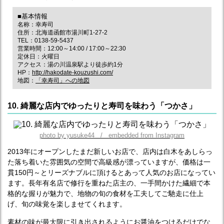
■基本情報
名称：幸寿司
住所：北海道函館市湯川町1-27-2
TEL：0138-59-5437
営業時間：12:00～14:00 / 17:00～22:30
定休日：火曜日
アクセス：湯の川温泉駅より徒歩約1分
HP：
http://hakodate-kouzushi.com/
地図：
「幸寿司」への地図
10. 綺麗な店内でゆったりと寿司を味わう「つかさ」
photo by yusuke44 / embedded from Instagram
2013年にオープンしたまだ新しいお店で、店内は白木をあしらっ
た落ち着いた雰囲気の空間で高級感が漂っていますが、価格は一
貫150円～とリーズナブルに頂けるとあって人気のお店になってい
ます。長年有名店で修行を重ねた店主の、一手間かけた繊細で本
格的な握りが魅力で、地物の旬の食材を工夫してご馳走に仕上
げ、旬の味覚を楽しませてくれます。
素材の味が最大限に引き出されるようにお醤油をつけるだけでな