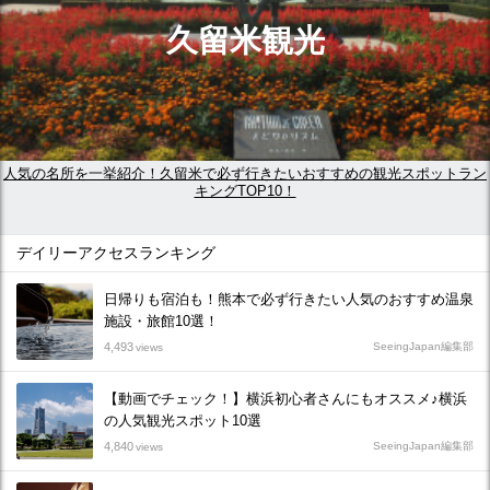
久留米観光
人気の名所を一挙紹介！久留米で必ず行きたいおすすめの観光スポットラン
キングTOP10！
デイリーアクセスランキング
日帰りも宿泊も！熊本で必ず行きたい人気のおすすめ温泉
施設・旅館10選！
4,493
SeeingJapan編集部
views
【動画でチェック！】横浜初心者さんにもオススメ♪横浜
の人気観光スポット10選
4,840
SeeingJapan編集部
views