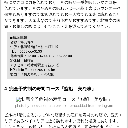
特にマグロに力を入れており、その時期一番美味しいマグロを仕
入れています。そのためその味わいは一球品！席はカウンターや
個室もありますので家族連れでもお一人様でも気楽に訪れること
ができます。人気店なので事前予約がおすすめです。北海度の函
館へお越しの際には、ぜひここへ足を運んでみてください。
■基本情報
名称：梅乃寿司
住所：北海道函館市柏木町1-19
TEL：0138-55-3133
営業時間：12:00～14:00 / 17:00～22:00
定休日：日曜日
アクセス：柏木町駅より徒歩3分
HP：
http://umenozushi.co.jp/
地図：
「梅乃寿司」への地図
4. 完全予約制の寿司コース「鮨処 美な味」
photo by heelsandmacarons / embedded from Instagram
ビルの1階にあるシンプルな店構えの江戸前寿司のお店で、観光エ
リアであるベイエリアに近く訪れやすい便利な場所にあります。
ミシュランにも載ったことのある人気店で、完全予約制でメニュ