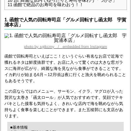
10
10. 綺麗な店内でゆったりと寿司を味わう「つかさ」
11
函館で絶品のお寿司を味わおう！！
1. 函館で人気の回転寿司店「グルメ回転すし函太郎 宇賀
浦本店」
photo by sgtkcmy / embedded from Instagram
函館で回転寿司といえばここ！というぐらい有名なお店で近海で
獲れるネタは鮮度抜群です。お店に入って驚くのは大きな窓ガラ
スに海岸が広がり、綺麗な海を見ながら食事ができることです。
イカ釣りが始まる6月～12月頃は夜に行くと漁火を眺められること
もあるそうです。
この店ならではのメニュー、サーモン、イクラ、マグロが入った
贅沢な太巻き「函太ロール」が人気でおすすめです。笑顔でテキ
パキとした接客も気持ちよく、きれいな店内で海を眺めながら気
持ちよく食事を楽しむことができます。また五稜郭にも支店があ
ります。
■基本情報