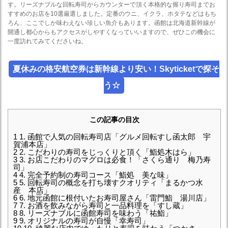
す。リーズナブルな回転寿司からカウンターで頂く本格的な握り寿司までお
すすめのお店を10選厳選しました。定番のウニ、イクラ、ホタテなどはもち
ろん、ここでしか味わえない珍しい魚介もあります。函館は北海道新幹線が
開通し都心からもアクセスがしやすくなっていいますので、ぜひこの機会に
一度訪れてみてくださいね。
夏休みの格安航空券は新幹線より安い！Skyticketで探そ
う☆
この記事の目次
1
1. 函館で人気の回転寿司店「グルメ回転すし函太郎 宇
賀浦本店」
2
2. こだわりの寿司をじっくりと頂く「鮨処木はら」
3
3. お店こだわりのマグロは必食！「さくら通り 梅乃寿
司」
4
4. 完全予約制の寿司コース「鮨処 美な味」
5
5. 回転寿司の概念を打ち壊すクオリティ「まるかつ水
産 本店」
6
6. 地元函館に根付いたお寿司屋さん「雷門鮨 湯川店」
7
7. お酒を飲みながら寿司と一品料理を「すし蔵」
8
8. リーズナブルに函館寿司を味わう「祐鮨」
9
9. オリジナルの寿司が自慢「幸寿司」