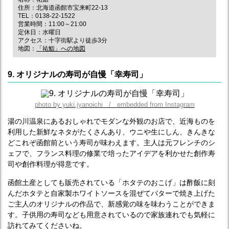
住所：北海道函館市宝来町22-13
TEL：0138-22-1522
営業時間：11:00～21:00
定休日：水曜日
アクセス：十字街駅より徒歩3分
地図：
「祐鮨」への地図
9. オリジナルの寿司が自慢「幸寿司」
photo by yuki.jyanoichi / embedded from Instagram
湯の川温泉にあるおしゃれでモダンな外観のお店で、近海ものを
利用した新鮮なネタがたくさんあり、ウニや生にしん、きんきな
どこれぞ函館前という寿司が味わえます。主人は元フレンチのシ
ェフで、フランス料理の修業で培ったアイデアを利かせた創作寿
司や創作料理が得意です。
函館土産としても販売されている「ホタテのおこげ」は酢飯に刻
んだホタテと自家製ホワイトソースを混ぜてバターで焼き上げた
ご主人のオリジナルの作品で、新感覚の味を味わうことができま
す。子供用の寿司なども用意されているので家族連れでも気軽に
訪れてみてくださいね。