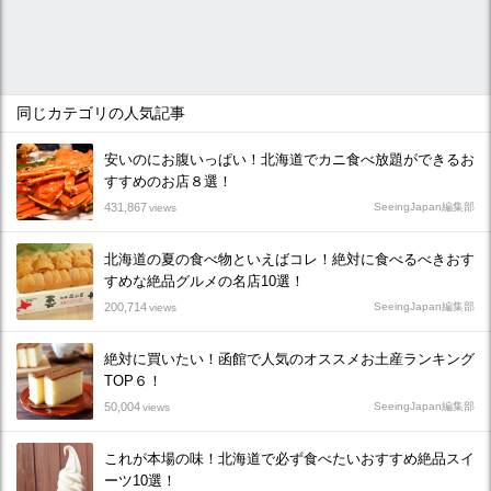
同じカテゴリの人気記事
安いのにお腹いっぱい！北海道でカニ食べ放題ができるお
すすめのお店８選！
431,867
SeeingJapan編集部
views
北海道の夏の食べ物といえばコレ！絶対に食べるべきおす
すめな絶品グルメの名店10選！
200,714
SeeingJapan編集部
views
絶対に買いたい！函館で人気のオススメお土産ランキング
TOP６！
50,004
SeeingJapan編集部
views
これが本場の味！北海道で必ず食べたいおすすめ絶品スイ
ーツ10選！