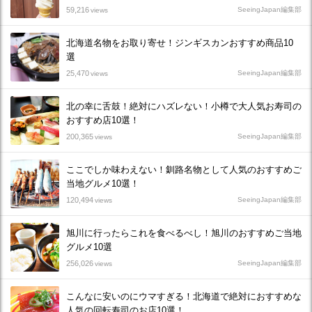
59,216
SeeingJapan編集部
views
北海道名物をお取り寄せ！ジンギスカンおすすめ商品10
選
25,470
SeeingJapan編集部
views
北の幸に舌鼓！絶対にハズレない！小樽で大人気お寿司の
おすすめ店10選！
200,365
SeeingJapan編集部
views
ここでしか味わえない！釧路名物として人気のおすすめご
当地グルメ10選！
120,494
SeeingJapan編集部
views
旭川に行ったらこれを食べるべし！旭川のおすすめご当地
グルメ10選
256,026
SeeingJapan編集部
views
こんなに安いのにウマすぎる！北海道で絶対におすすめな
人気の回転寿司のお店10選！