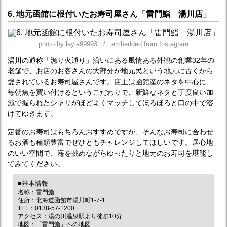
6. 地元函館に根付いたお寿司屋さん「雷門鮨 湯川店」
photo by layla99993 / embedded from Instagram
湯川の通称「漁り火通り」沿いにある風情ある外観の創業32年の
老舗で、お店のお客さんの大部分が地元民という地元に古くから
愛されているお寿司屋さんです。店主は函館産のネタを中心に、
毎朝魚を買い付けるというこだわりで、新鮮なネタと丁度良い加
減で握られたシャリがほどよくマッチしてほろほろと口の中で溶
けてゆきます。
定番のお寿司はもちろんおすすめですが、そんなお寿司に合わせ
るお酒も種類豊富でぜひともチャレンジしてほしいです。居心地
のいい空間で、海を眺めながらゆったりと地元のお寿司を堪能し
てみてください。
■基本情報
名称：雷門鮨
住所：北海道函館市湯川町1-7-1
TEL：0138-57-1200
アクセス：湯の川温泉駅より徒歩10分
地図：
「雷門鮨」への地図