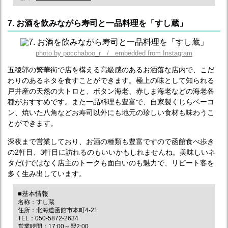
7. お酒を飲みながら寿司と一品料理を「すし蔵」
photo by pocchaboo_r / embedded from Instagram
五稜郭の繁華街で店を構える高級感のあるお洒落な店内で、こだ
わりのあるネタを食すことができます。極上の味として知られる
戸井産の天然の大トロと、ボタン海老、赤しま海老などの海老各
種がおすすめです。また一品料理も豊富で、自家製くじらベーコ
ン、焼いた八角などお寿司以外にも地元の珍しい食材も味わうこ
とができます。
深夜まで営業しており、お酒の種類も豊富ですので函館食べ歩き
の2軒目、3軒目に訪れるのもいいかもしれませんね。美味しいネ
タだけではなく店主のトークも面白いのも魅力で、リピート客を
多く生み出しています。
■基本情報
名称：すし蔵
住所：北海道函館市本町4-21
TEL：050-5872-2634
営業時間：17:00～翌2:00