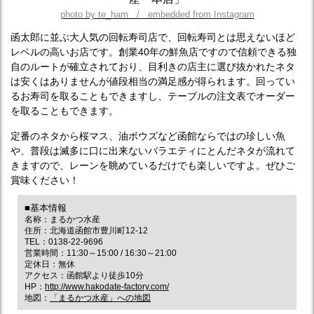
photo by te_ham / embedded from Instagram
函太郎に並ぶ大人気の回転寿司店で、回転寿司とは思えないほど
レベルの高いお店です。創業40年の鮮魚店ですので信頼できる独
自のルートが確立されており、目利きの店主に選び抜かれたネタ
は安くはありませんが値段相当の満足感が得られます。回ってい
るお寿司を取ることもできますし、テーブルの注文表でオーダー
を取ることもできます。
定番のネタから桜マス、油ボウズなど函館ならではの珍しい魚
や、普段は滅多に口に出来ないバラエティにとんだネタが流れて
きますので、レーンを眺めているだけでも楽しいですよ。ぜひご
賞味ください！
■基本情報
名称：まるかつ水産
住所：北海道函館市豊川町12-12
TEL：0138-22-9696
営業時間：11:30～15:00 / 16:30～21:00
定休日：無休
アクセス：函館駅より徒歩10分
HP：
http://www.hakodate-factory.com/
地図：
「まるかつ水産」への地図