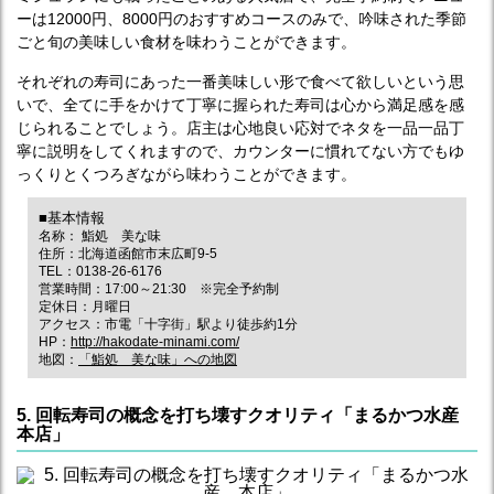
ーは12000円、8000円のおすすめコースのみで、吟味された季節
ごと旬の美味しい食材を味わうことができます。
それぞれの寿司にあった一番美味しい形で食べて欲しいという思
いで、全てに手をかけて丁寧に握られた寿司は心から満足感を感
じられることでしょう。店主は心地良い応対でネタを一品一品丁
寧に説明をしてくれますので、カウンターに慣れてない方でもゆ
っくりとくつろぎながら味わうことができます。
■基本情報
名称： 鮨処 美な味
住所：北海道函館市末広町9-5
TEL：0138-26-6176
営業時間：17:00～21:30 ※完全予約制
定休日：月曜日
アクセス：市電「十字街」駅より徒歩約1分
HP：
http://hakodate-minami.com/
地図：
「鮨処 美な味」への地図
5. 回転寿司の概念を打ち壊すクオリティ「まるかつ水産
本店」