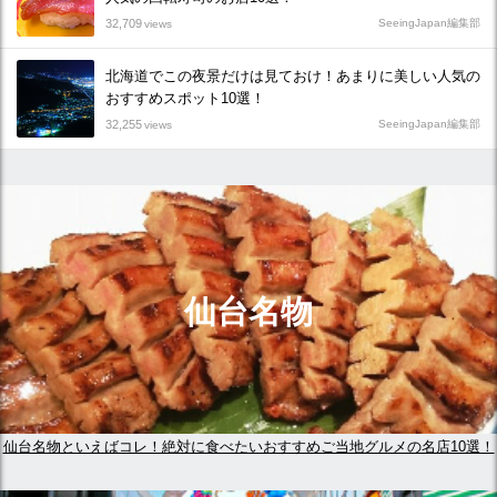
32,709
SeeingJapan編集部
views
北海道でこの夜景だけは見ておけ！あまりに美しい人気の
おすすめスポット10選！
32,255
SeeingJapan編集部
views
仙台名物
仙台名物といえばコレ！絶対に食べたいおすすめご当地グルメの名店10選！