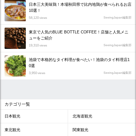
日本三大美味鶏！本場秋田県で比内地鶏が食べられるお店
10選！
58,120
SeeingJapan編集部
views
東京で人気のBLUE BOTTLE COFFEE！店舗と人気メニ
ューをご紹介
19,310
SeeingJapan編集部
views
池袋で本格的なタイ料理が食べたい！池袋のタイ料理店1
0選
3,950
SeeingJapan編集部
views
カテゴリ一覧
日本観光
北海道観光
東北観光
関東観光