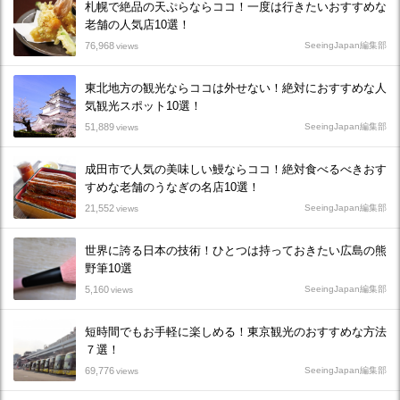
札幌で絶品の天ぷらならココ！一度は行きたいおすすめな
老舗の人気店10選！
76,968
SeeingJapan編集部
views
東北地方の観光ならココは外せない！絶対におすすめな人
気観光スポット10選！
51,889
SeeingJapan編集部
views
成田市で人気の美味しい鰻ならココ！絶対食べるべきおす
すめな老舗のうなぎの名店10選！
21,552
SeeingJapan編集部
views
世界に誇る日本の技術！ひとつは持っておきたい広島の熊
野筆10選
5,160
SeeingJapan編集部
views
短時間でもお手軽に楽しめる！東京観光のおすすめな方法
７選！
69,776
SeeingJapan編集部
views