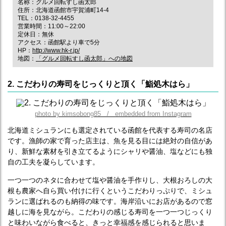
名称：グルメ回転すし函太郎
住所：北海道函館市宇賀浦町14-4
TEL：0138-32-4455
営業時間：11:00～22:00
定休日：無休
アクセス：函館駅より車で5分
HP：
http://www.hk-r.jp/
地図：
「グルメ回転すし函太郎」への地図
2. こだわりの寿司をじっくりと頂く「鮨処木はら」
photo by kimsobong85 / embedded from Instagram
北海道ミシュランにも選定されている函館を代表する寿司の名店
です。漁師の家で育った店主は、魚を見る目には絶対の自信があ
り、新鮮な素材を引き立てるようにシャリや醤油、塩などにも独
自の工夫を凝らしています。
一つ一つのネタに合わせて塩や醤油を手作りし、大根おろしの大
根も農家へ自ら買い付けに行くというこだわりっぷりで、ミシュ
ランに選ばれるのも納得の味です。海岸沿いにお店があるので窓
越しに海を見ながら。こだわりの感じる寿司を一つ一つじっくり
と味わいながら食べると、きっと幸福感を感じられると思いま