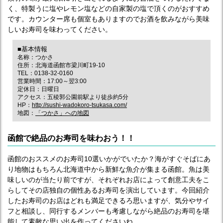
く、特製うに塩やレモン塩などの自家製の塩で頂くのがおすすめ
です。カウンター席も個室もありますのでお酒を飲みながら美味
しいお寿司を味わってください。
■基本情報
名称：つかさ
住所：北海道函館市梁川町19-10
TEL：0138-32-0160
営業時間：17:00～翌3:00
定休日：日曜日
アクセス：五稜郭公園前駅より徒歩約5分
HP：
http://sushi-wadokoro-tsukasa.com/
地図：
「つかさ」への地図
函館で絶品のお寿司を味わおう！！
函館のおススメのお寿司10選いかがでいたか？海がすぐそばにあ
り地物はもちろん北海道中から新鮮な魚介が集まる函館。魚は美
味しいのが当たり前ですが、それぞれお店によって創意工夫をこ
らしてその店独自の個性あるお寿司を演出しています。今回紹介
したお寿司のお店はどれも満足できるろ思いますが、気分やサイ
フと相談し、同行するメンバーも考慮しながら絶品のお寿司を堪
能して素敵な思い出を作ってくださいね。