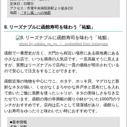
定休日：日曜日
アクセス：市電中央病院前駅より徒歩2分
地図：
「すし蔵」への地図
8. リーズナブルに函館寿司を味わう「祐鮨」
photo by cebike_go_go / embedded from Instagram
函館で一番歴史が古く、大門から程近い場所にある路地裏にある
小さなお店で、いつも満席の人気店です。一見高級そうに見えま
すが、実際はリーズナブルで店内に一貫の価格が明示されている
ので安心して注文をすることができます。
函館近海の地物を中心にウニ、ホタテ、ホッキ貝、マグロなど新
鮮なネタが揃い、くせがなくまろやかな井戸水と昆布だしを入れ
て炊いたご飯に黒酢を使ったシャリが、ネタの美味しさを引き立
たせています。函館の海の幸満載の握り小鉢がついた1000円のラ
ンチがおすすめです。店内は広々として清潔感があり、函館らし
いお寿司をゆったりと味わいたい時におすすめです。
■基本情報
名称：祐鮨