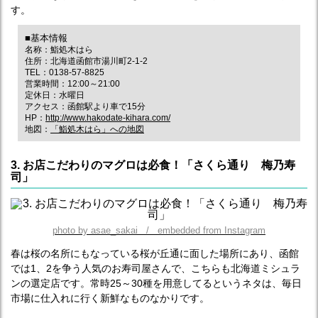
す。
■基本情報
名称：鮨処木はら
住所：北海道函館市湯川町2-1-2
TEL：0138-57-8825
営業時間：12:00～21:00
定休日：水曜日
アクセス：函館駅より車で15分
HP：
http://www.hakodate-kihara.com/
地図：
「鮨処木はら」への地図
3. お店こだわりのマグロは必食！「さくら通り 梅乃寿
司」
photo by asae_sakai / embedded from Instagram
春は桜の名所にもなっている桜が丘通に面した場所にあり、函館
では1、2を争う人気のお寿司屋さんで、こちらも北海道ミシュラ
ンの選定店です。常時25～30種を用意してるというネタは、毎日
市場に仕入れに行く新鮮なものなかりです。