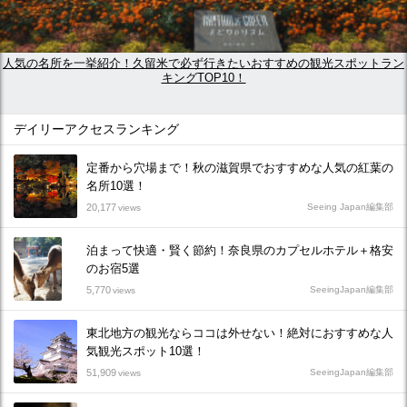
人気の名所を一挙紹介！久留米で必ず行きたいおすすめの観光スポットラン
キングTOP10！
デイリーアクセスランキング
定番から穴場まで！秋の滋賀県でおすすめな人気の紅葉の
名所10選！
20,177
Seeing Japan編集部
views
泊まって快適・賢く節約！奈良県のカプセルホテル＋格安
のお宿5選
5,770
SeeingJapan編集部
views
東北地方の観光ならココは外せない！絶対におすすめな人
気観光スポット10選！
51,909
SeeingJapan編集部
views