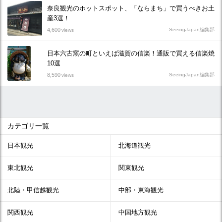
奈良観光のホットスポット、「ならまち」で買うべきお土
産3選！
4,600
SeeingJapan編集部
views
日本六古窯の町といえば滋賀の信楽！通販で買える信楽焼
10選
8,590
SeeingJapan編集部
views
カテゴリ一覧
日本観光
北海道観光
東北観光
関東観光
北陸・甲信越観光
中部・東海観光
関西観光
中国地方観光