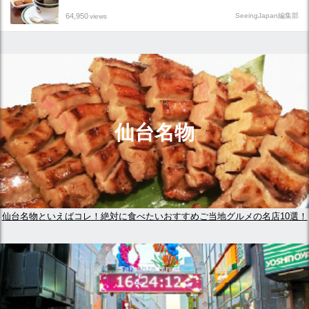
64,950
SeeingJapan編集部
views
仙台名物
仙台名物といえばコレ！絶対に食べたいおすすめご当地グルメの名店10選！