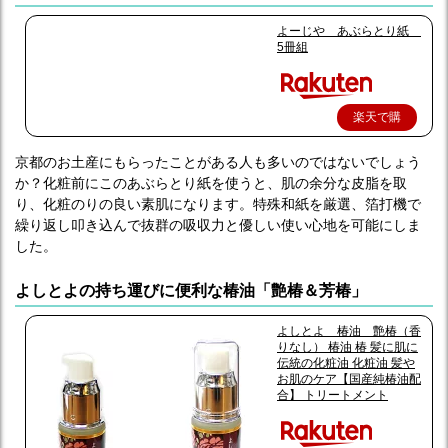
よーじや あぶらとり紙
5冊組
楽天で購
入
京都のお土産にもらったことがある人も多いのではないでしょう
か？化粧前にこのあぶらとり紙を使うと、肌の余分な皮脂を取
り、化粧のりの良い素肌になります。特殊和紙を厳選、箔打機で
繰り返し叩き込んで抜群の吸収力と優しい使い心地を可能にしま
した。
よしとよの持ち運びに便利な椿油「艶椿＆芳椿」
よしとよ 椿油 艶椿（香
りなし） 椿油 椿 髪に肌に
伝統の化粧油 化粧油 髪や
お肌のケア【国産純椿油配
合】 トリートメント