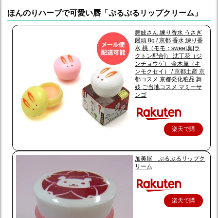
ほんのりハーブで可愛い唇「ぷるぷるリップクリーム」
舞妓さん 練り香水 うさぎ
饅頭 8g / 京都 香水 練り香
水 桃（モモ：sweet臭[ラ
クトン配合]） 沈丁花（ジ
ンチョウゲ） 金木犀（キ
ンモクセイ） / 京都土産 京
都コスメ 京都発化粧品 舞
妓 ご当地コスメ マミーサ
ンゴ
楽天で購
入
加美屋 ぷるぷるリップク
リーム
楽天で購
入