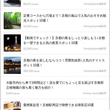
99,971
SeeingJapan編集部
views
定番コースから穴場まで！京都の嵐山で人気のおすすめ観
光スポット10選！
31,824
SeeingJapan編集部
views
【動画でチェック！】京都の夜をしっとり楽しもう♪古都
を一望できる人気の夜景スポット10選
19,340
SeeingJapan編集部
views
京都の夜を楽しむならココ！雰囲気抜群♪人気のナイトス
ポット10選！
458,336
SeeingJapan編集部
views
大阪市内から車で1時間ほど！花を愛でにちょっと足を延ばす京都府
立植物園の落ち着く魅力を紹介！
8,050
Seeing Japan編集部
views
愛煙家必見！京都駅周辺で喫煙できる喫茶店10選