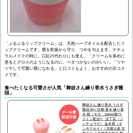
「ぷるぷるリップクリーム」は、天然ハーブオイルを配合したリ
ップクリームです。唇を乾燥から守り、つやを与えます。ナチュ
ラルメイクの時に、口紅の代わりにも使え、「クリームを多めに
塗るとグロスのようになるのに、ベタつかないのがいい」「ツヤ
ツヤして可愛い唇になれる」と口コミもよく、おすすめの京コス
メです。
食べたくなる可愛さが人気「舞妓さん練り香水うさぎ饅
頭」
舞妓さん 練り香水 うさぎ
饅頭 8g / 京都 香水 練り香
水 桃（モモ：sweet臭[ラ
クトン配合]） 沈丁花（ジ
ンチョウゲ） 金木犀（キ
ンモクセイ） / 京都土産 京