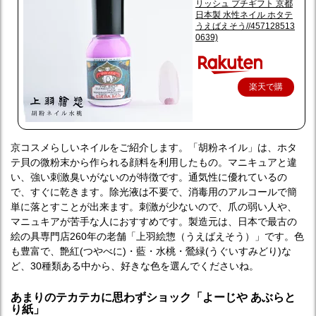
リッシュ プチギフト 京都
日本製 水性ネイル ホタテ
うえばえそう//457128513
0639)
楽天で購
入
京コスメらしいネイルをご紹介します。「胡粉ネイル」は、ホタ
テ貝の微粉末から作られる顔料を利用したもの。マニキュアと違
い、強い刺激臭いがないのが特徴です。通気性に優れているの
で、すぐに乾きます。除光液は不要で、消毒用のアルコールで簡
単に落とすことが出来ます。刺激が少ないので、爪の弱い人や、
マニュキアが苦手な人におすすめです。製造元は、日本で最古の
絵の具専門店260年の老舗「上羽絵惣（うえばえそう）」です。色
も豊富で、艶紅(つやべに)・藍・水桃・鶯緑(うぐいすみどり)な
ど、30種類ある中から、好きな色を選んでくださいね。
あまりのテカテカに思わずショック「よーじや あぶらと
り紙」