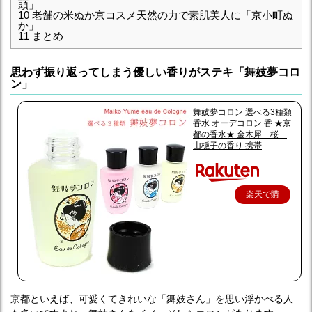
頭」
10
老舗の米ぬか京コスメ天然の力で素肌美人に「京小町ぬ
か」
11
まとめ
思わず振り返ってしまう優しい香りがステキ「舞妓夢コロ
ン」
舞妓夢コロン 選べる3種類
香水 オーデコロン 香 ★京
都の香水★ 金木犀 桜
山梔子の香り 携帯
楽天で購
入
京都といえば、可愛くてきれいな「舞妓さん」を思い浮かべる人