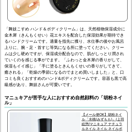
入
「舞妓こすめ ハンド＆ボディクリーム」は、天然植物保湿成分に
金木犀（きんもくせい）花エキスを配合した保湿効果が期待でき
るハンドクリームです。適量を指先に獲り、水仕事の後やお風呂
上りに、腕・足・首すじ等気になる所に塗ってください。クリー
ムは少し硬めですが、保湿成分配合なので、肌がしっとり潤され
ていくのを感じる事がでます。「ふわっと金木犀の香りがして、
保湿もイイ感じ」「手に塗るときんもくせいの香りがしてきて、
癒される」「乾燥の季節になるのでまとめ買いしました」と、口
コミも良くおすすめのハンド&ボディクリームです。容器も黒で高
級感があり、舞妓さんが可愛いです。
マニュキアが苦手な人におすすめ自然顔料の「胡粉ネイ
ル」
【メール便OK】胡粉ネイ
ル「水桃(みずもも)」(上羽
絵惣/マニキュア ナチュラ
ルネイル ネイル ネイルポ