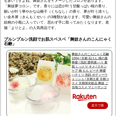
も多いですよね。舞妓さんをイメージしたコロンがあります。
「舞妓夢コロン」です。香りには恋が叶う甘酸っぱい桜の香り、
願いが叶う華やかな山梔子（くちなし）の香り、夢が叶う清々し
い金木犀（きんもくせい）の3種類があります。可愛い舞妓さんの
絵柄の小瓶に入っていて、思わず手に取ってみたくなります。老
舗「よりとよ」の人気商品です。
プルンプルン洗顔でお肌スベスベ「舞妓さんのこんにゃく
石鹸」
舞妓さんのこんにゃく石鹸
100g / 京都 石けん 桃の葉
蜂蜜 / 洗顔 透明感 ハリ 素
肌 しっとり キメ / スキン
ケア 桃 もも ピーチ 蜂蜜
ハチミツ 洗顔 ボディーウ
ォッシュ / 京都土産 京都コ
スメ 京都発化粧品 舞妓 ご
当地コスメ マミーサンゴ
楽天で購
入