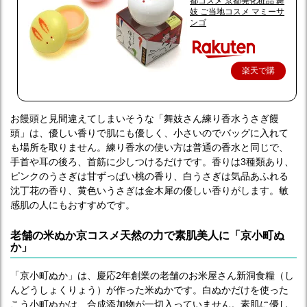
都コスメ 京都発化粧品 舞
妓 ご当地コスメ マミーサ
ンゴ
楽天で購
入
お饅頭と見間違えてしまいそうな「舞妓さん練り香水うさぎ饅
頭」は、優しい香りで肌にも優しく、小さいのでバッグに入れて
も場所を取りません。練り香水の使い方は普通の香水と同じで、
手首や耳の後ろ、首筋に少しつけるだけです。香りは3種類あり、
ピンクのうさぎは甘ずっぱい桃の香り、白うさぎは気品あふれる
沈丁花の香り、黄色いうさぎは金木犀の優しい香りがします。敏
感肌の人にもおすすめです。
老舗の米ぬか京コスメ天然の力で素肌美人に「京小町ぬ
か」
「京小町ぬか」は、慶応2年創業の老舗のお米屋さん新洞食糧（し
んどうしょくりょう）が作った米ぬかです。白ぬかだけを使った
こう小町ぬかは、合成添加物が一切入っていません。素肌に優し