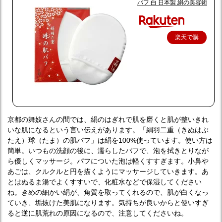
パフ 白 日本製 絹の美容術
楽天で購
入
京都の舞妓さんの間では、絹のはぎれで肌を磨くと肌が整いきれ
いな肌になるという言い伝えがあります。「絹羽二重（きぬはぶ
たえ）球（たま）の肌パフ」は絹を100%使っています。使い方は
簡単。いつもの洗顔の後に、濡らしたパフで、泡を拭きとりなが
ら優しくマッサージ。パフについた泡は軽くすすぎます。小鼻や
あごは、クルクルと円を描くようにマッサージしていきます。あ
とはぬるま湯でよくすすいで、化粧水などで保湿してください
ね。きめの細かい絹が、角質を取ってくれるので、肌が白くなっ
ていき、垢抜けた美肌になります。気持ちが良いからと使いすぎ
ると逆に肌荒れの原因になるので、注意してくださいね。