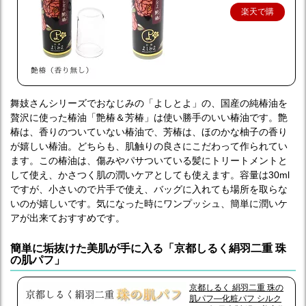
楽天で購
入
舞妓さんシリーズでおなじみの「よしとよ」の、国産の純椿油を
贅沢に使った椿油「艶椿＆芳椿」は使い勝手のいい椿油です。艶
椿は、香りのついていない椿油で、芳椿は、ほのかな柚子の香り
が嬉しい椿油。どちらも、肌触りの良さにこだわって作られてい
ます。この椿油は、傷みやパサついている髪にトリートメントと
して使え、かさつく肌の潤いケアとしても使えます。容量は30ml
ですが、小さいので片手で使え、バッグに入れても場所を取らな
いのが嬉しいです。気になった時にワンプッシュ、簡単に潤いケ
アが出来ておすすめです。
簡単に垢抜けた美肌が手に入る「京都しるく絹羽二重 珠
の肌パフ」
京都しるく 絹羽二重 珠の
肌パフ—化粧パフ シルク