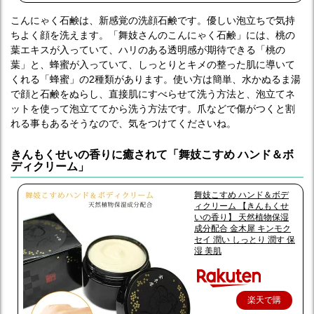
こんにゃく石鹸は、新感覚の洗顔石鹸です。優しい泡立ちで気持
ちよく顔を洗えます。「舞妓さんのこんにゃく石鹸」には、桃の
葉エキスが入っていて、ハリのある透明感が期待できる「桃の
葉」と、蜂蜜が入っていて、しっとりとキメの整った肌に導いて
くれる「蜂蜜」の2種類があります。使い方は簡単、水かぬるま湯
で顔と石鹸をぬらし、直接肌にすべらせて洗う方法と、泡立てネ
ットを使って泡立ててから洗う方法です。爪などで傷がつくと割
れる事もあるそうなので、気をつけてくださいね。
きんもくせいの香りに癒されて「舞妓こすめ ハンド＆ボ
ディクリーム」
舞妓こすめ ハンド＆ボデ
ィクリーム 【きんもくせ
いの香り】 天然植物保湿
成分配合 金木犀 キンモク
セイ 潤い しっとり 潤す 保
湿 美肌
楽天で購