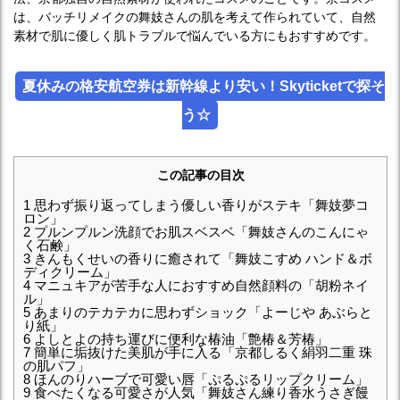
は、バッチリメイクの舞妓さんの肌を考えて作られていて、自然
素材で肌に優しく肌トラブルで悩んでいる方にもおすすめです。
夏休みの格安航空券は新幹線より安い！Skyticketで探そ
う☆
この記事の目次
1
思わず振り返ってしまう優しい香りがステキ「舞妓夢コ
ロン」
2
プルンプルン洗顔でお肌スベスベ「舞妓さんのこんにゃ
く石鹸」
3
きんもくせいの香りに癒されて「舞妓こすめ ハンド＆ボ
ディクリーム」
4
マニュキアが苦手な人におすすめ自然顔料の「胡粉ネイ
ル」
5
あまりのテカテカに思わずショック「よーじや あぶらと
り紙」
6
よしとよの持ち運びに便利な椿油「艶椿＆芳椿」
7
簡単に垢抜けた美肌が手に入る「京都しるく絹羽二重 珠
の肌パフ」
8
ほんのりハーブで可愛い唇「ぷるぷるリップクリーム」
9
食べたくなる可愛さが人気「舞妓さん練り香水うさぎ饅