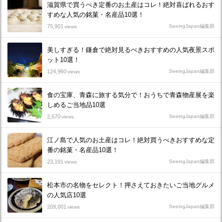
滋賀県で買うべき定番のお土産はコレ！絶対喜ばれるおす
すめな人気の銘菓・名産品10選！
75,901
SeeingJapan編集部
views
美しすぎる！鎌倉で絶対見るべきおすすめの人気夜景スポ
ット10選！
124,960
SeeingJapan編集部
views
食の宝庫、青森に旅する気分で！おうちで青森物産展を楽
しめるご当地品10選
2,670
SeeingJapan編集部
views
江ノ島で人気のお土産はコレ！絶対買うべきおすすめな定
番の銘菓・名産品10選！
23,191
SeeingJapan編集部
views
松本市の名物をセレクト！押さえておきたいご当地グルメ
の人気店10選
209,001
SeeingJapan編集部
views