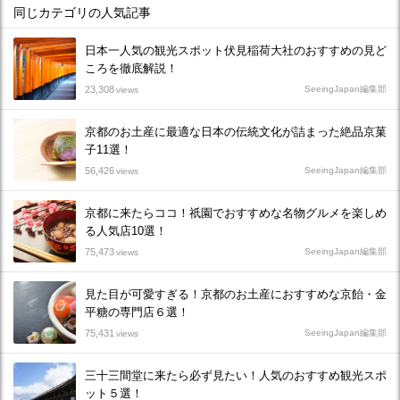
同じカテゴリの人気記事
日本一人気の観光スポット伏見稲荷大社のおすすめの見ど
ころを徹底解説！
23,308
SeeingJapan編集部
views
京都のお土産に最適な日本の伝統文化が詰まった絶品京菓
子11選！
56,426
SeeingJapan編集部
views
京都に来たらココ！祇園でおすすめな名物グルメを楽しめ
る人気店10選！
75,473
SeeingJapan編集部
views
見た目が可愛すぎる！京都のお土産におすすめな京飴・金
平糖の専門店６選！
75,431
SeeingJapan編集部
views
三十三間堂に来たら必ず見たい！人気のおすすめ観光スポ
ット５選！