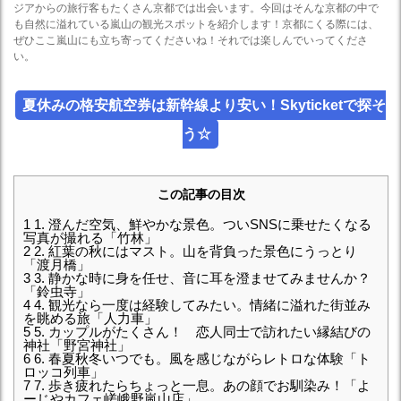
ジアからの旅行客もたくさん京都では出会います。今回はそんな京都の中で
も自然に溢れている嵐山の観光スポットを紹介します！京都にくる際には、
ぜひここ嵐山にも立ち寄ってくださいね！それでは楽しんでいってくださ
い。
夏休みの格安航空券は新幹線より安い！Skyticketで探そ
う☆
この記事の目次
1
1. 澄んだ空気、鮮やかな景色。ついSNSに乗せたくなる
写真が撮れる「竹林」
2
2. 紅葉の秋にはマスト。山を背負った景色にうっとり
「渡月橋」
3
3. 静かな時に身を任せ、音に耳を澄ませてみませんか？
「鈴虫寺」
4
4. 観光なら一度は経験してみたい。情緒に溢れた街並み
を眺める旅「人力車」
5
5. カップルがたくさん！ 恋人同士で訪れたい縁結びの
神社「野宮神社」
6
6. 春夏秋冬いつでも。風を感じながらレトロな体験「ト
ロッコ列車」
7
7. 歩き疲れたらちょっと一息。あの顔でお馴染み！「よ
ーじやカフェ嵯峨野嵐山店」