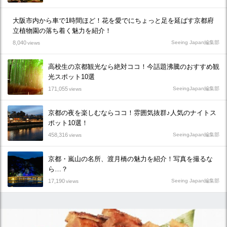
大阪市内から車で1時間ほど！花を愛でにちょっと足を延ばす京都府
立植物園の落ち着く魅力を紹介！
8,040
Seeing Japan編集部
views
高校生の京都観光なら絶対ココ！今話題沸騰のおすすめ観
光スポット10選
171,055
SeeingJapan編集部
views
京都の夜を楽しむならココ！雰囲気抜群♪人気のナイトス
ポット10選！
458,316
SeeingJapan編集部
views
京都・嵐山の名所、渡月橋の魅力を紹介！写真を撮るな
ら…？
17,190
Seeing Japan編集部
views