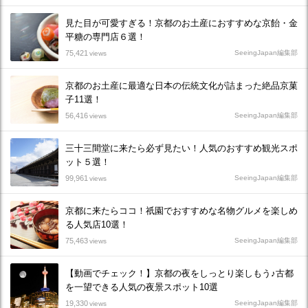
見た目が可愛すぎる！京都のお土産におすすめな京飴・金
平糖の専門店６選！
75,421
SeeingJapan編集部
views
京都のお土産に最適な日本の伝統文化が詰まった絶品京菓
子11選！
56,416
SeeingJapan編集部
views
三十三間堂に来たら必ず見たい！人気のおすすめ観光スポ
ット５選！
99,961
SeeingJapan編集部
views
京都に来たらココ！祇園でおすすめな名物グルメを楽しめ
る人気店10選！
75,463
SeeingJapan編集部
views
【動画でチェック！】京都の夜をしっとり楽しもう♪古都
を一望できる人気の夜景スポット10選
19,330
SeeingJapan編集部
views