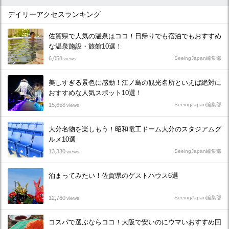
デイリーアクセスランキング
佐賀県で人気の温泉はココ！日帰りでも宿泊でもおすすめ
な温泉施設・旅館10選！
6,058
SeeingJapan編集部
views
美しすぎる景色に感動！江ノ島の観光名所といえば絶対に
おすすめな人気スポット10選！
15,658
SeeingJapan編集部
views
大分名物を楽しもう！昭和電工ドーム大分のスタジアムグ
ルメ10選
13,330
SeeingJapan編集部
views
泊まってみたい！佐賀県のゲストハウス6選
12,760
SeeingJapan編集部
views
コスパで選ぶならココ！大阪で安いのにウマいおすすめ回