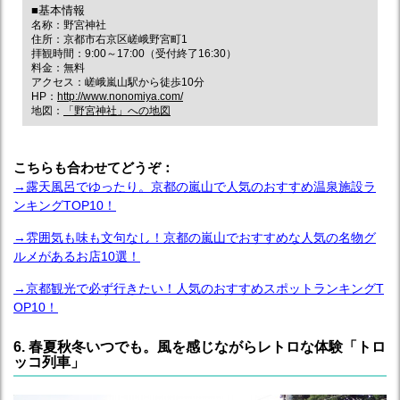
■基本情報
名称：野宮神社
住所：京都市右京区嵯峨野宮町1
拝観時間：9:00～17:00（受付終了16:30）
料金：無料
アクセス：嵯峨嵐山駅から徒歩10分
HP：
http://www.nonomiya.com/
地図：
「野宮神社」への地図
こちらも合わせてどうぞ：
→露天風呂でゆったり。京都の嵐山で人気のおすすめ温泉施設ラ
ンキングTOP10！
→雰囲気も味も文句なし！京都の嵐山でおすすめな人気の名物グ
ルメがあるお店10選！
→京都観光で必ず行きたい！人気のおすすめスポットランキングT
OP10！
6. 春夏秋冬いつでも。風を感じながらレトロな体験「トロ
ッコ列車」