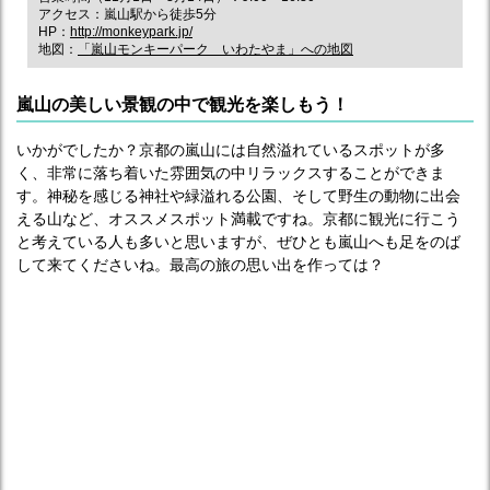
アクセス：嵐山駅から徒歩5分
HP：
http://monkeypark.jp/
地図：
「嵐山モンキーパーク いわたやま」への地図
嵐山の美しい景観の中で観光を楽しもう！
いかがでしたか？京都の嵐山には自然溢れているスポットが多
く、非常に落ち着いた雰囲気の中リラックスすることができま
す。神秘を感じる神社や緑溢れる公園、そして野生の動物に出会
える山など、オススメスポット満載ですね。京都に観光に行こう
と考えている人も多いと思いますが、ぜひとも嵐山へも足をのば
して来てくださいね。最高の旅の思い出を作っては？