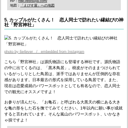
HP：
http://ebisuya.com/
地図：
「えびす屋」への地図
5. カップルがたくさん！ 恋人同士で訪れたい縁結びの神
社「野宮神社」
photo by 6e4ever / embedded from Instagram
こちら「野宮神社」は源氏物語にも登場する神社です。源氏物語
の中に出てくるのは、「黒木鳥居」。樹皮がそのままつけられて
いるがっしりとした鳥居は、派手ではありませんが圧倒的な存在
感があります。日本最古の形式を採用している鳥居です。また、
現在は恋愛成就のパワースポットとしても有名なので、恋人同士
での観光にオススメですよ！
お参りが済んだら、「お亀石」と呼ばれる大黒天の横にある大き
な亀の形をした石を撫でてみてください。1年以内に願い事が成就
すると言われています。そんな嵐山のパワースポット、いかなき
ゃ損ですよ！