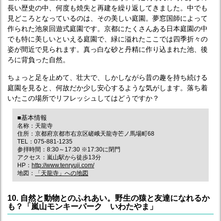
長い歴史の中、何度も焼失と再建を繰り返してきました。中でも
見どころとなっているのは、その美しい庭園。夢窓国師によって
作られた池泉回遊式庭園です。京都にたくさんある日本庭園の中
でも特に美しいといえる庭園で、緑に溢れたここでは四季折々の
姿が間近で見られます。真っ白な砂と丹精に作り込まれた池、後
ろに背負った自然。
ちょっと足を止めて、壮大で、しかしながら昔の趣を持ち続ける
庭園を見ると、何故だか少し安心するような気がします。落ち着
いたこの場所でリフレッシュしてはどうですか？
■基本情報
名称：天龍寺
住所：京都府京都市右京区嵯峨天龍寺芒ノ馬場町68
TEL：075-881-1235
参拝時間：8:30～17:30 ※17:30に閉門
アクセス：嵐山駅から徒歩13分
HP：
http://www.tenryuji.com/
地図：
「天龍寺」への地図
10. 自然と動物とのふれあい。野生の猿と友達になれるか
も？「嵐山モンキーパーク いわたやま」