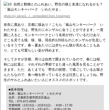
photo by wkno3 / embedded from Instagram
奈良に鹿あり、京都に猿あり！こちら「嵐山モンキーパーク い
わたやま」では、野生のニホンザルに会うことができます。一度
園に入ると、モンキーパークという名前が付いているだけあり、
どこを見ても猿、猿、猿。現在約120頭ものニホンザルが生息して
いるそうです。春～夏あたりには赤ちゃん猿が見れることもあ
り、とても可愛らしい姿が拝めます。
そしてさすが京都、周りは自然で囲まれているので、春には桜、
秋には紅葉と、それぞれの季節でまた違った風景を見ることがで
きます。ただ、あくまでも「野生の状態」で過ごしているお猿さ
んたちなので、食べ物を持っているときは注意しましょうね。野
生のサルとふれあいたい人にオススメのスポットです。
■基本情報
名称：嵐山モンキーパーク いわたやま
住所：京都府京都市西京区嵐山
TEL：075-872-0950
営業時間（3月15日～10月31日）：9:00～17:30
営業時間（11月1日～3月14日）：9:00〜16:30