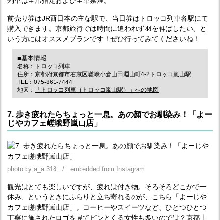
列車は全席指定および全車禁煙。
前売り券はJR西日本の主な駅で、当日券はトロッコ列車各駅にて
購入できます。京都旅行では時間に追われず羽を伸ばしたい、と
いう方にはオススメプランです！ぜひ行ってみてくださいね！
■基本情報
名称：トロッコ列車
住所：京都府京都市右京区嵯峨小倉山田淵山町4-2トロッコ嵐山駅
TEL：075-861-7444
地図：
「トロッコ列車（トロッコ嵐山駅）」への地図
7. 歩き疲れたらちょっと一息。あの顔でお馴染み！「よー
じやカフェ嵯峨野嵐山店」
photo by a_a.318 / embedded from Instagram
観光はとても楽しいですが、疲れは付き物。そろそろどこかで一
休み、というときにふらりと立ち寄れるのが、こちら「よーじや
カフェ嵯峨野嵐山店」。コーヒーやスイーツなど、ひとつひとつ
丁寧に施されたロゴを見てピンとくる女性も多いのでは？京都土