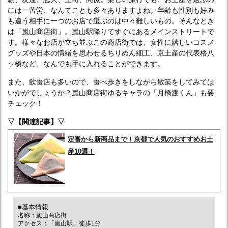
には一苦労、なんてことも多々ありますよね。年齢も性別も好み
も違う相手に一つのお店で選ぶのは中々難しいもの。そんなとき
は「嵐山商店街」。嵐山駅降りてすぐにあるメインストリートで
す。様々なお店が立ち並ぶこの商店街では、女性に嬉しいコスメ
グッズや日本の情緒を思わせるちりめん細工、京土産の代表格八
ッ橋など、なんでも手に入れることができます。
また、飲食店も多いので、食べ歩きをしながら散策をしてみては
いかがでしょうか？嵐山商店街ゆるキャラの「月橋渡くん」も要
チェック！
▽【関連記事】▽
定番から新商品まで！京都で人気のおすすめお土
産10選！
■基本情報
名称：嵐山商店街
アクセス：「嵐山駅」徒歩1分