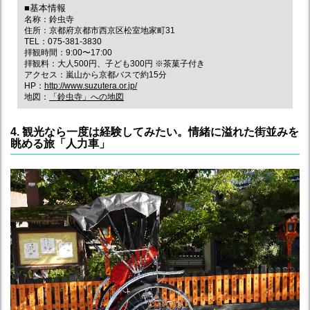
■基本情報
名称：鈴虫寺
住所：京都府京都市西京区松室地家町31
TEL：075-381-3830
拝観時間：9:00〜17:00
拝観料：大人500円、子ども300円 ※茶菓子付き
アクセス：嵐山から京都バスで約15分
HP：
http://www.suzutera.or.jp/
地図：
「鈴虫寺」への地図
4. 観光なら一度は経験してみたい。情緒に溢れた街並みを
眺める旅「人力車」