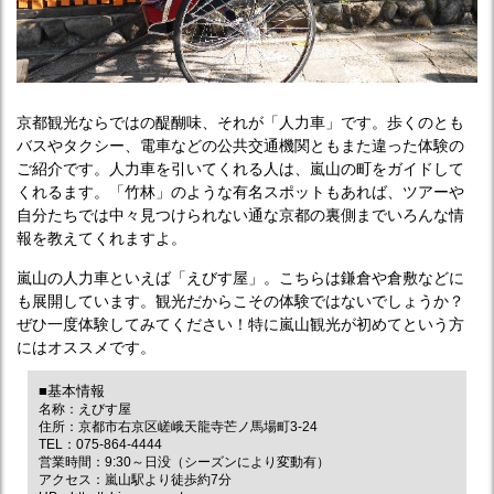
京都観光ならではの醍醐味、それが「人力車」です。歩くのとも
バスやタクシー、電車などの公共交通機関ともまた違った体験の
ご紹介です。人力車を引いてくれる人は、嵐山の町をガイドして
くれるます。「竹林」のような有名スポットもあれば、ツアーや
自分たちでは中々見つけられない通な京都の裏側までいろんな情
報を教えてくれますよ。
嵐山の人力車といえば「えびす屋」。こちらは鎌倉や倉敷などに
も展開しています。観光だからこその体験ではないでしょうか？
ぜひ一度体験してみてください！特に嵐山観光が初めてという方
にはオススメです。
■基本情報
名称：えびす屋
住所：京都市右京区嵯峨天龍寺芒ノ馬場町3-24
TEL：075-864-4444
営業時間：9:30～日没（シーズンにより変動有）
アクセス：嵐山駅より徒歩約7分