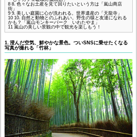
8
8. 色々なお土産を見て回りたいという方は「嵐山商店
街」
9
9. 美しい庭園に心が洗われる。世界遺産の「天龍寺」
10
10. 自然と動物とのふれあい。野生の猿と友達になれる
かも？「嵐山モンキーパーク いわたやま」
11
嵐山の美しい景観の中で観光を楽しもう！
1. 澄んだ空気、鮮やかな景色。ついSNSに乗せたくなる
写真が撮れる「竹林」