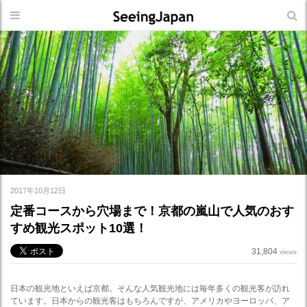
2017年10月12日
定番コースから穴場まで！京都の嵐山で人気のおす
すめ観光スポット10選！
31,804
views
日本の観光地といえば京都。そんな人気観光地には毎年多くの観光客が訪れ
ています。日本からの観光客はもちろんですが、アメリカやヨーロッパ、ア