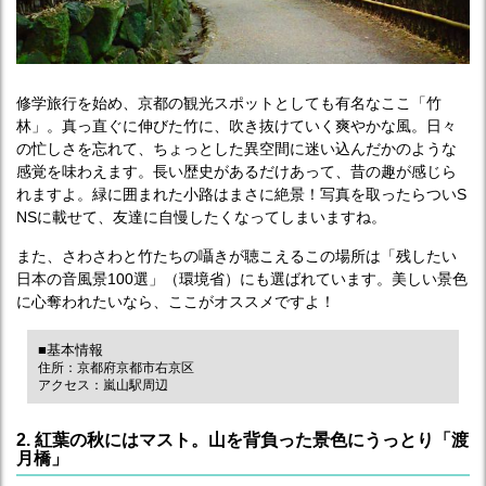
修学旅行を始め、京都の観光スポットとしても有名なここ「竹
林」。真っ直ぐに伸びた竹に、吹き抜けていく爽やかな風。日々
の忙しさを忘れて、ちょっとした異空間に迷い込んだかのような
感覚を味わえます。長い歴史があるだけあって、昔の趣が感じら
れますよ。緑に囲まれた小路はまさに絶景！写真を取ったらついS
NSに載せて、友達に自慢したくなってしまいますね。
また、さわさわと竹たちの囁きが聴こえるこの場所は「残したい
日本の音風景100選」（環境省）にも選ばれています。美しい景色
に心奪われたいなら、ここがオススメですよ！
■基本情報
住所：京都府京都市右京区
アクセス：嵐山駅周辺
2. 紅葉の秋にはマスト。山を背負った景色にうっとり「渡
月橋」