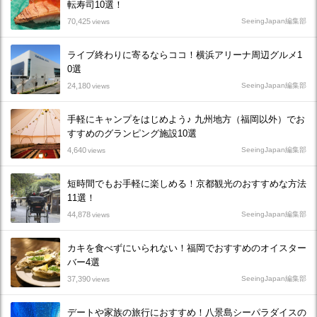
転寿司10選！
70,425
SeeingJapan編集部
views
ライブ終わりに寄るならココ！横浜アリーナ周辺グルメ1
0選
24,180
SeeingJapan編集部
views
手軽にキャンプをはじめよう♪ 九州地方（福岡以外）でお
すすめのグランピング施設10選
4,640
SeeingJapan編集部
views
短時間でもお手軽に楽しめる！京都観光のおすすめな方法
11選！
44,878
SeeingJapan編集部
views
カキを食べずにいられない！福岡でおすすめのオイスター
バー4選
37,390
SeeingJapan編集部
views
デートや家族の旅行におすすめ！八景島シーパラダイスの