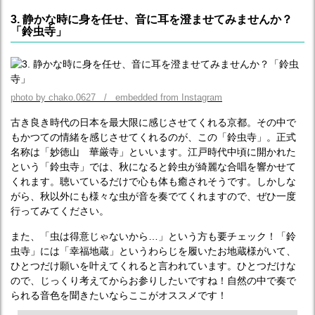
3. 静かな時に身を任せ、音に耳を澄ませてみませんか？
「鈴虫寺」
photo by chako.0627 / embedded from Instagram
古き良き時代の日本を最大限に感じさせてくれる京都。その中で
もかつての情緒を感じさせてくれるのが、この「鈴虫寺」。正式
名称は「妙徳山 華厳寺」といいます。江戸時代中頃に開かれた
という「鈴虫寺」では、秋になると鈴虫が綺麗な合唱を響かせて
くれます。聴いているだけで心も体も癒されそうです。しかしな
がら、秋以外にも様々な虫が音を奏でてくれますので、ぜひ一度
行ってみてください。
また、「虫は得意じゃないから…」という方も要チェック！「鈴
虫寺」には「幸福地蔵」というわらじを履いたお地蔵様がいて、
ひとつだけ願いを叶えてくれると言われています。ひとつだけな
ので、じっくり考えてからお参りしたいですね！自然の中で奏で
られる音色を聞きたいならここがオススメです！