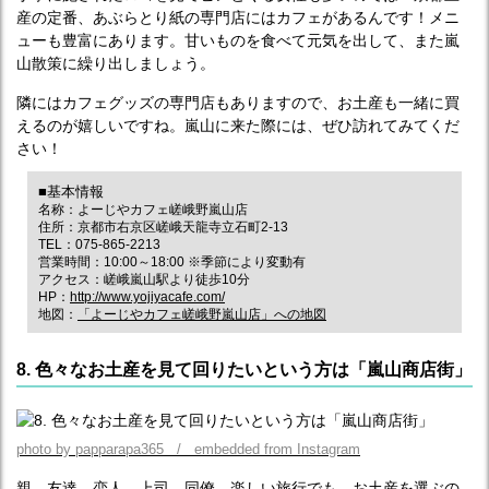
産の定番、あぶらとり紙の専門店にはカフェがあるんです！メニ
ューも豊富にあります。甘いものを食べて元気を出して、また嵐
山散策に繰り出しましょう。
隣にはカフェグッズの専門店もありますので、お土産も一緒に買
えるのが嬉しいですね。嵐山に来た際には、ぜひ訪れてみてくだ
さい！
■基本情報
名称：よーじやカフェ嵯峨野嵐山店
住所：京都市右京区嵯峨天龍寺立石町2-13
TEL：075-865-2213
営業時間：10:00～18:00 ※季節により変動有
アクセス：嵯峨嵐山駅より徒歩10分
HP：
http://www.yojiyacafe.com/
地図：
「よーじやカフェ嵯峨野嵐山店」への地図
8. 色々なお土産を見て回りたいという方は「嵐山商店街」
photo by papparapa365 / embedded from Instagram
親、友達、恋人、上司、同僚。楽しい旅行でも、お土産を選ぶの