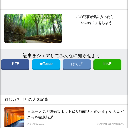
この記事が気に入ったら
「いいね！」をしよう
記事をシェアしてみんなに知らせよう！
FB
Tweet
はてブ
LINE
同じカテゴリの人気記事
日本一人気の観光スポット伏見稲荷大社のおすすめの見ど
ころを徹底解説！
23,298
SeeingJapan編集部
views