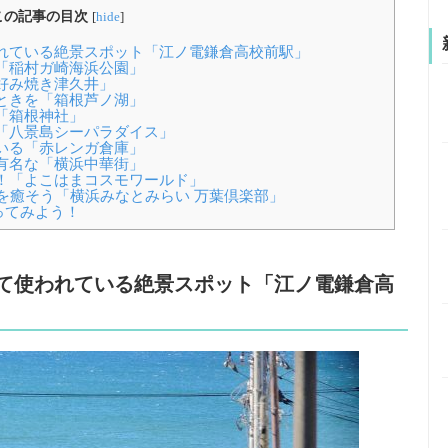
この記事の目次
[
hide
]
われている絶景スポット「江ノ電鎌倉高校前駅」
「稲村ガ崎海浜公園」
好み焼き津久井」
ときを「箱根芦ノ湖」
「箱根神社」
「八景島シーパラダイス」
いる「赤レンガ倉庫」
有名な「横浜中華街」
地！「よこはまコスモワールド」
れを癒そう「横浜みなとみらい 万葉倶楽部」
ってみよう！
して使われている絶景スポット「江ノ電鎌倉高