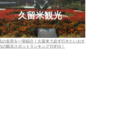
久留米観光
気の名所を一挙紹介！久留米で必ず行きたいおす
めの観光スポットランキングTOP10！