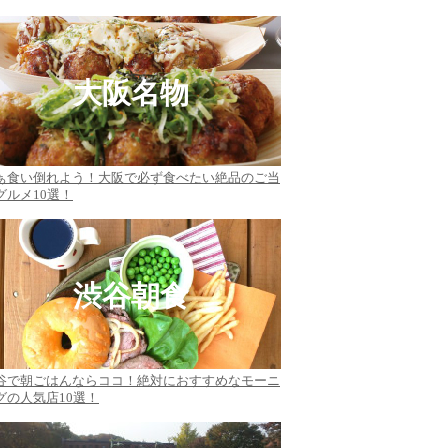
大阪名物
ぁ食い倒れよう！大阪で必ず食べたい絶品のご当
グルメ10選！
渋谷朝食
谷で朝ごはんならココ！絶対におすすめなモーニ
グの人気店10選！