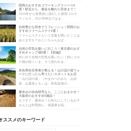
関西のおすすめコワーキングスペース6
選！駅近から、都会を離れた田舎まで！
2020年から世界的に流行した新型コロナ
ウィルス、2021年時点ではま...
自然豊かな田舎でリフレッシュ！関西のお
すすめファームステイ6選！
ファームステイという言葉を聞いたことは
ありますか？おじいちゃんおば...
自然の空気を吸いに行こう！東京都のおす
すめキャンプ場8選！【前編】
外に出て自然の空気を吸いたい！特にコロ
ナ禍が続くいま、そう思われる...
奈良県在住筆者が教える！山の辺の道ウォ
ークに行ったら寄りたいスポット＆お店
「山の辺の道」（やまのべのみち 山辺
道、山邉道とも）は、奈良盆地の...
夏休みの自由研究なら、ここにおまかせ！
大阪府のおすすめ6施設！
もうすぐ、夏休み！心待ちにしているお子
さんとは対照的に、保護者を悩...
オススメのキーワード