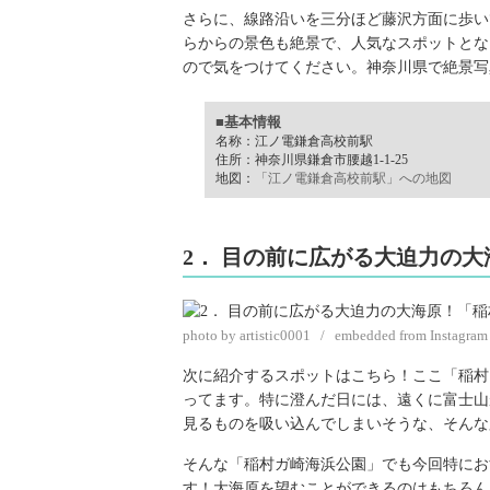
さらに、線路沿いを三分ほど藤沢方面に歩い
らからの景色も絶景で、人気なスポットとな
ので気をつけてください。神奈川県で絶景写
■基本情報
名称：江ノ電鎌倉高校前駅
住所：神奈川県鎌倉市腰越1-1-25
地図：
「江ノ電鎌倉高校前駅」への地図
2． 目の前に広がる大迫力の
photo by artistic0001 / embedded from Instagram
次に紹介するスポットはこちら！ここ「稲村
ってます。特に澄んだ日には、遠くに富士山
見るものを吸い込んでしまいそうな、そんな
そんな「稲村ガ崎海浜公園」でも今回特にお
す！大海原を望むことができるのはもちろん