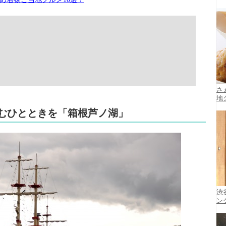
さ
地
しむひとときを「箱根芦ノ湖」
渋
ン