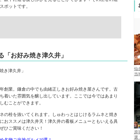
スポットです。
める「お好み焼き津久井」
仙
当
6年創業。鎌倉の中でも由緒正しきお好み焼き屋さんです。古
ち着いた雰囲気を醸し出しています。ここでは今ではあまり
しむことができます。
ネの栓を抜いてくれます。しゅわっとはじけるラムネと焼き
におススメは津久井天！津久井の看板メニューともいえる具
ぜひご賞味ください！
原
選
め名物ご当地グルメ10選！