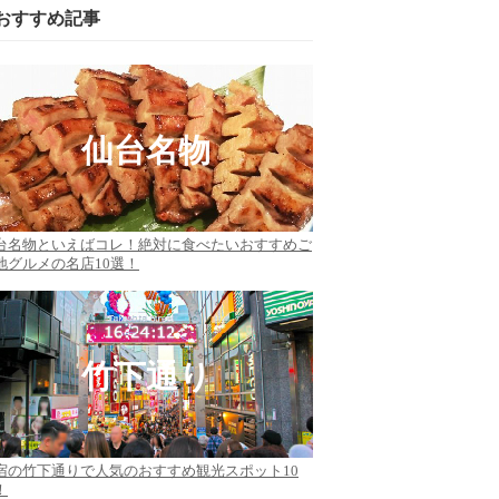
おすすめ記事
仙台名物
台名物といえばコレ！絶対に食べたいおすすめご
地グルメの名店10選！
竹下通り
宿の竹下通りで人気のおすすめ観光スポット10
！