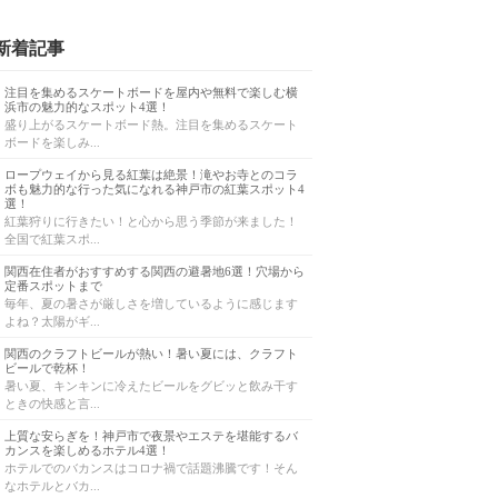
新着記事
注目を集めるスケートボードを屋内や無料で楽しむ横
浜市の魅力的なスポット4選！
盛り上がるスケートボード熱。注目を集めるスケート
ボードを楽しみ...
ロープウェイから見る紅葉は絶景！滝やお寺とのコラ
ボも魅力的な行った気になれる神戸市の紅葉スポット4
選！
紅葉狩りに行きたい！と心から思う季節が来ました！
全国で紅葉スポ...
関西在住者がおすすめする関西の避暑地6選！穴場から
定番スポットまで
毎年、夏の暑さが厳しさを増しているように感じます
よね？太陽がギ...
関西のクラフトビールが熱い！暑い夏には、クラフト
ビールで乾杯！
暑い夏、キンキンに冷えたビールをグビッと飲み干す
ときの快感と言...
上質な安らぎを！神戸市で夜景やエステを堪能するバ
カンスを楽しめるホテル4選！
ホテルでのバカンスはコロナ禍で話題沸騰です！そん
なホテルとバカ...