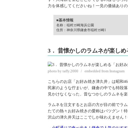
力を体感してくださいね！一見の価値ありの
■基本情報
名称：稲村ガ崎海浜公園
住所：神奈川県鎌倉市稲村ガ崎1
3． 昔懐かしのラムネが楽し
photo by taffy.2000 / embedded from Instagram
こちらのお店「お好み焼き津久井」は昭和4
民家のような佇まいが、鎌倉の中でも特段落
見かけなくなった、昔なつかしのラムネを楽
ラムネを注文するとお店の方が目の前でラム
たての熱々お好み焼きの愛称はバツグン！特
沢山の津久井天はここでしか味わえません！
→小町通りで食べ歩き！鎌倉で人気のおすす