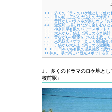
1
1． 多くのドラマのロケ地として使
2
2． 目の前に広がる大迫力の大海原！
3
3． 昔懐かしのラムネが楽しめる「お
4
4． 遊覧船に揺られながら楽しむひと
5
5． 神奈川県有数のパワースポット！
6
6． 大人から子供まで楽しめる水族館
7
7． 昔ながらの情景をそのまま残して
8
8． 人気観光スポットとして全国的に
9
9． 子供から大人まで楽しめる遊園
10
10． 日本でも有数の温泉施設で疲
11
神奈川県の楽しい観光スポットを回
1． 多くのドラマのロケ地と
校前駅」