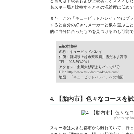
と言えば中級者および上級者にオススメした
名スキー場と比較するとその混雑度は低めで
また、この「キューピッドバレイ」ではブラ
すると自分の好きなメーカーと板を選ぶこと
的に自分に合ったものを見つけるのも可能で
■基本情報
名称：キューピッドバレイ
住所：新潟県上越市安塚須川雪だるま高原
TEL：025-593-2041
アクセス：虫川大杉駅よりバスで15分
HP：
http://www.yukidaruma-kogen.com/
地図：
「キューピッドバレイ」への地図
4. 【胎内市】色々なコースを
photo by h
スキー場は大きな都市から離れていて、行っ