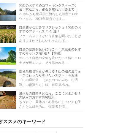
関西のおすすめコワーキングスペース6
選！駅近から、都会を離れた田舎まで！
2020年から世界的に流行した新型コロナ
ウィルス、2021年時点ではま...
自然豊かな田舎でリフレッシュ！関西のお
すすめファームステイ6選！
ファームステイという言葉を聞いたことは
ありますか？おじいちゃんおば...
自然の空気を吸いに行こう！東京都のおす
すめキャンプ場8選！【前編】
外に出て自然の空気を吸いたい！特にコロ
ナ禍が続くいま、そう思われる...
奈良県在住筆者が教える！山の辺の道ウォ
ークに行ったら寄りたいスポット＆お店
「山の辺の道」（やまのべのみち 山辺
道、山邉道とも）は、奈良盆地の...
夏休みの自由研究なら、ここにおまかせ！
大阪府のおすすめ6施設！
もうすぐ、夏休み！心待ちにしているお子
さんとは対照的に、保護者を悩...
オススメのキーワード