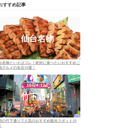
おすすめ記事
仙台名物
台名物といえばコレ！絶対に食べたいおすすめご
地グルメの名店10選！
竹下通り
宿の竹下通りで人気のおすすめ観光スポット10
！