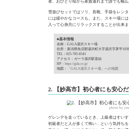
者、おひとり様から家族連れまで誰でも幅広
雪遊びセットではソリ、長靴、手袋をレンタ
には緩やかなコースも。また、スキー場には
入って心身共にリラックスすることが出来ま
■基本情報
名称：GALA湯沢スキー場
住所：新潟県魚沼郡湯沢町大字湯沢字茅平1039
TEL：025-785-6543
アクセス：ガーラ湯沢駅直結
HP：
https://gala.co.jp/
地図：
「GALA湯沢スキー場」への地図
2. 【妙高市】初心者にも安
photo by y
ゲレンデを走っているとき、上級者はすいす
初級者だと人が多くて怖い…という気持ちを