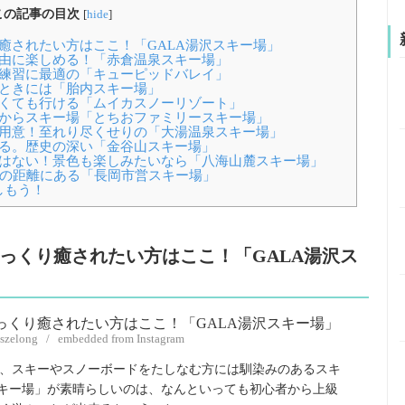
この記事の目次
[
hide
]
り癒されたい方はここ！「GALA湯沢スキー場」
自由に楽しめる！「赤倉温泉スキー場」
の練習に最適の「キューピッドバレイ」
いときには「胎内スキー場」
なくても行ける「ムイカスノーリゾート」
いからスキー場「とちおファミリースキー場」
ご用意！至れり尽くせりの「大湯温泉スキー場」
まる。歴史の深い「金谷山スキー場」
ではない！景色も楽しみたいなら「八海山麓スキー場」
どの距離にある「長岡市営スキー場」
しもう！
ゆっくり癒されたい方はここ！「GALA湯沢ス
_szelong / embedded from Instagram
、スキーやスノーボードをたしなむ方には馴染みのあるスキ
スキー場」が素晴らしいのは、なんといっても初心者から上級