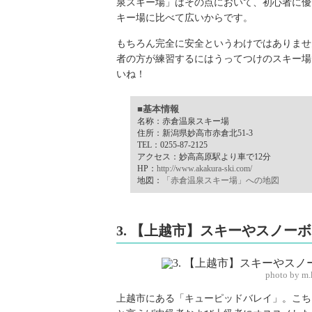
泉スキー場」はその点において、初心者に優
キー場に比べて広いからです。
もちろん完全に安全というわけではありませ
者の方が練習するにはうってつけのスキー場
いね！
■基本情報
名称：赤倉温泉スキー場
住所：新潟県妙高市赤倉北51-3
TEL：0255-87-2125
アクセス：妙高高原駅より車で12分
HP：
http://www.akakura-ski.com/
地図：
「赤倉温泉スキー場」への地図
3. 【上越市】スキーやスノ
photo by m
上越市にある「キューピッドバレイ」。こち