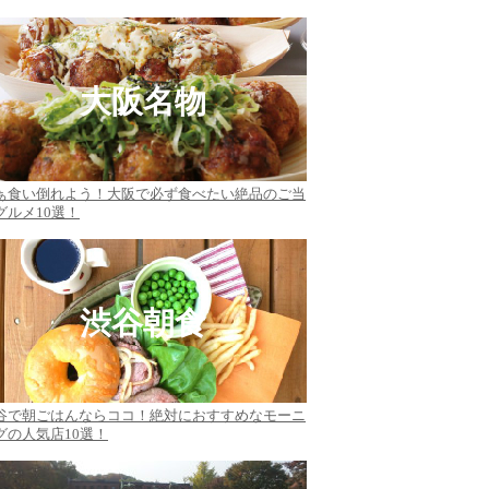
大阪名物
ぁ食い倒れよう！大阪で必ず食べたい絶品のご当
グルメ10選！
渋谷朝食
谷で朝ごはんならココ！絶対におすすめなモーニ
グの人気店10選！