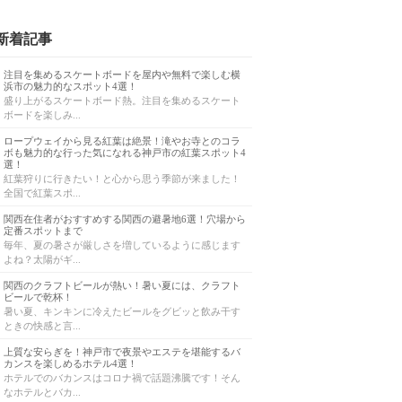
新着記事
注目を集めるスケートボードを屋内や無料で楽しむ横
浜市の魅力的なスポット4選！
盛り上がるスケートボード熱。注目を集めるスケート
ボードを楽しみ...
ロープウェイから見る紅葉は絶景！滝やお寺とのコラ
ボも魅力的な行った気になれる神戸市の紅葉スポット4
選！
紅葉狩りに行きたい！と心から思う季節が来ました！
全国で紅葉スポ...
関西在住者がおすすめする関西の避暑地6選！穴場から
定番スポットまで
毎年、夏の暑さが厳しさを増しているように感じます
よね？太陽がギ...
関西のクラフトビールが熱い！暑い夏には、クラフト
ビールで乾杯！
暑い夏、キンキンに冷えたビールをグビッと飲み干す
ときの快感と言...
上質な安らぎを！神戸市で夜景やエステを堪能するバ
カンスを楽しめるホテル4選！
ホテルでのバカンスはコロナ禍で話題沸騰です！そん
なホテルとバカ...