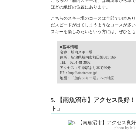
こちらの「胎内スキー場」は新潟市から車で
ほどの絶好の位置にあります。
こちらのスキー場のコースは全部で14本あ
だスピードが出てしまうようなコースが多い
スキーを楽しみたいという方には、ぜひとも
■基本情報
名称：胎内スキー場
住所：新潟県胎内市熱田阪881-166
TEL：0254-48-3002
アクセス：中条駅より車で20分
HP：
http://tainairesort.jp/
地図：
「胎内スキー場」への地図
5. 【南魚沼市】アクセス良
ト」
photo by hi