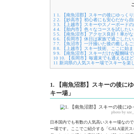
1
1. 【南魚沼郡】スキーの後にゆっく
2
2. 【妙高市】初心者にも安心だから
3
3. 【上越市】スキーやスノーボード
4
4. 【胎内市】色々なコースを試した
5
5. 【南魚沼市】アクセス良好！車が
6
6. 【長岡市】休日は家族で過ごした
7
7. 【魚沼市】一汗掻いた後の癒しも
8
8. 【上越市】スキー技術、ここに始
9
9. 【南魚沼市】スキーだけが醍醐味
10
10. 【長岡市】毎週末でも通えるほ
11
新潟県の人気スキー場でスキーを楽
1. 【南魚沼郡】スキーの後に
キー場」
photo by sze
日本国内でも有数の人気高いスキー場なので
ー場です。ここでご紹介する「GALA湯沢