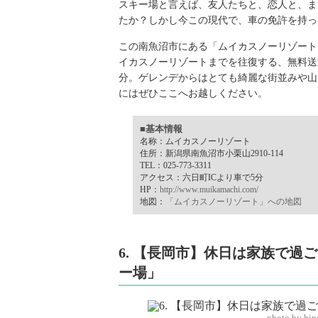
スキー場と言えば、友人たちと、恋人と、ま
たか？しかし今この現代で、車の免許を持っ
この南魚沼市にある「ムイカスノーリゾート
イカスノーリゾートまでを往復する、無料送
分。ゲレンデからはとても綺麗な街並みや山
にはぜひここへお越しください。
■基本情報
名称：ムイカスノーリゾート
住所：新潟県南魚沼市小栗山2910-114
TEL：025-773-3311
アクセス：六日町ICより車で5分
HP：
http://www.muikamachi.com/
地図：
「ムイカスノーリゾート」への地図
6. 【長岡市】休日は家族で
ー場」
photo by hi