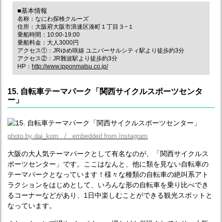
■基本情報
名称：なにわ探検クルーズ
住所：大阪府大阪市浪速区湊町１丁目３−１
乗船時間：10:00-19:00
乗船料金：大人3000円
アクセス①：JRゆめ咲線 ユニバーサルシティ駅より徒歩約3分
アクセス②：JR難波駅より徒歩約3分
HP：
http://www.ipponmatsu.co.jp/
15. 自転車テーマパーク「関西サイクルスポーツセンタ
ー」
photo by dai_kom / embedded from Instagram
大阪の大人気テーマパークとして有名なのが、「関西サイクルス
ポーツセンター」です。ここはなんと、他に類を見ない自転車の
テーマパークとなっています！様々な種類の自転車の絶叫系アト
ラクションをはじめとして、いろんな形の自転車を乗り比べでき
るコーナーなどがあり、1日中楽しむことができる観光スポットと
なっています。