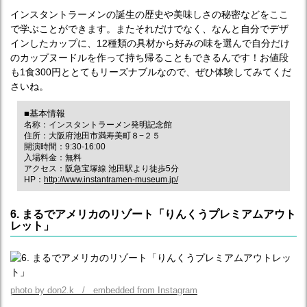
インスタントラーメンの誕生の歴史や美味しさの秘密などをここ
で学ぶことができます。またそれだけでなく、なんと自分でデザ
インしたカップに、12種類の具材から好みの味を選んで自分だけ
のカップヌードルを作って持ち帰ることもできるんです！お値段
も1食300円ととてもリーズナブルなので、ぜひ体験してみてくだ
さいね。
■基本情報
名称：インスタントラーメン発明記念館
住所：大阪府池田市満寿美町８−２５
開演時間：9:30-16:00
入場料金：無料
アクセス：阪急宝塚線 池田駅より徒歩5分
HP：
http://www.instantramen-museum.jp/
6. まるでアメリカのリゾート「りんくうプレミアムアウト
レット」
photo by don2.k / embedded from Instagram