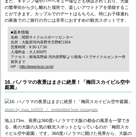
また、キャンプ場やバーベキュー場なども併設されており、大阪
の繁華街から少し離れた場所で、楽しいアウトドアを堪能するこ
とができます。カップルでのデートはもちろん、特にお子様連れ
の家族でのご旅行の方には非常におすすめの観光スポットです。
■基本情報
名称：関西サイクルスポーツセンター
住所：大阪府河内長野市天野町1304
営業時間：9:30-17:30
入場料金：大人800円
アクセス：南海高野線 河内長野駅より南海バスでサイクルセンター停
留所まで
HP：
http://www.kcsc.or.jp/
16. パノラマの夜景はまさに絶景！「梅田スカイビル空中
庭園」
photo by maa_ts0103 / embedded from Instagram
地上173m、視界は360度パノラマで大阪の都会の風景を一望でき
る、夜の大阪の人気の観光スポットとなっているのが「梅田スカ
イビル空中庭園」です。360度パノラマに開けた視界から、大阪の