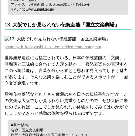
アクセス：JR東西線 大阪天満宮駅より徒歩15分
HP：
http://www.mint.go.jp/
13. 大阪でしか見られない伝統芸能「国立文楽劇場」
photo by h_kobayashi.jr / embedded from Instagram
世界無形遺産にも指定されている、日本の伝統芸能の「文楽」。
浄瑠璃と三味線に合わせて人形を動かし、喜怒哀楽をの表現する
この伝統芸能は、言葉が分からずとも思わず見入ってしまう魅力
があります。そんな文楽を楽しむことができるスポットが、「国
立文楽劇場」です。
歌舞伎や落語などたくさん種類のある日本の伝統芸能ですが、こ
の文楽は大阪でしか見られない貴重なものなので、ぜひ大阪に来
たのであれば、ここでしか見られない体験をしてみてはいかがで
しょうか？きっと感動の体験を得られるはずですよ。
■基本情報
名称：国立文楽劇場
住所：大阪府大阪市中央区日本橋１−１２−１０