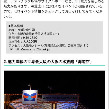
設、アスレチック広場やサイクルボートなど、1日観光を楽しめる
魅力があります。毎週土日には様々なイベントが開催されている
ので、ぜひイベント情報をチェックしてお出かけしてみてくださ
いね。
■基本情報
名称：万博記念公園
住所：大阪府吹田市千里万博公園１−１
開演時間：9:30-17:00
入場料金：大人250円
アクセス：大阪モノレール 万博記念公園駅、公園東口駅 すぐ
HP：
http://www.expo70-park.jp/
2. 魅力満載の世界最大級の大阪の水族館「海遊館」