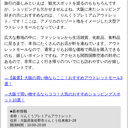
旅行の楽しみといえば、観光スポットを巡るのももちろんです
が、ショッピングも欠かせませんよね。大阪に来たショッピング
好きの方におすすめなのは、「りんくうプレミアムアウトレッ
ト」です！ここは、アメリカのリゾート地をイメージした大型ア
ウトレットモールとなっています。
広大な敷地の中に、ファッションから生活雑貨、化粧品、食料品
に至るまで、本当にたくさんのお店が軒を連ねています。アウト
レットモールなので、通常よりもお得な価格で商品を購入できる
のも、嬉しいポイントですね。アクセスも関西国際空港の対岸に
あるので、非常によく行き帰りのついでにも訪れやすいのが嬉し
いポイントです。
→【厳選】大阪の買い物ならここ！おすすめアウトレットモール3
選！
→大阪で買い物するならココ！人気のおすすめショッピングスポ
ット10選！
■基本情報
名称：りんくうプレミアムアウトレット
住所：大阪府泉佐野市りんくう往来南3−28
開演時間：10:00-20:00