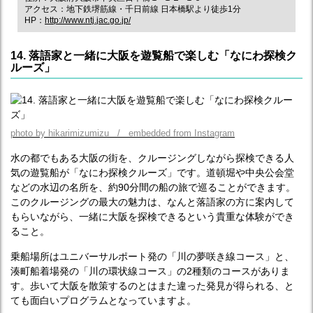
アクセス：地下鉄堺筋線・千日前線 日本橋駅より徒歩1分
HP：
http://www.ntj.jac.go.jp/
14. 落語家と一緒に大阪を遊覧船で楽しむ「なにわ探検ク
ルーズ」
photo by hikarimizumizu / embedded from Instagram
水の都でもある大阪の街を、クルージングしながら探検できる人
気の遊覧船が「なにわ探検クルーズ」です。道頓堀や中央公会堂
などの水辺の名所を、約90分間の船の旅で巡ることができます。
このクルージングの最大の魅力は、なんと落語家の方に案内して
もらいながら、一緒に大阪を探検できるという貴重な体験ができ
ること。
乗船場所はユニバーサルポート発の「川の夢咲き線コース」と、
湊町船着場発の「川の環状線コース」の2種類のコースがありま
す。歩いて大阪を散策するのとはまた違った発見が得られる、と
ても面白いプログラムとなっていますよ。