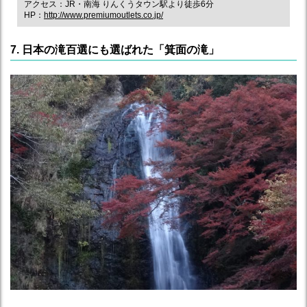
アクセス：JR・南海 りんくうタウン駅より徒歩6分
HP：
http://www.premiumoutlets.co.jp/
7. 日本の滝百選にも選ばれた「箕面の滝」