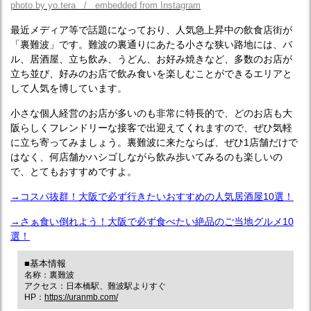
photo by yo.tera / embedded from Instagram
最近メディア等で話題になっており、人気急上昇中の飲食店街が
「裏難波」です。難波の裏通りにあたる小さな狭い路地には、バ
ル、居酒屋、立ち飲み、うどん、お好み焼きなど、多数のお店が
立ち並び、好みのお店で飲み食いを楽しむことができるエリアと
して人気を博しています。
小さな個人経営のお店が多いのも非常に特長的で、どのお店も大
阪らしくフレンドリーな接客で出迎えてくれますので、ぜひ気軽
に立ち寄ってみましょう。裏難波に来たならば、ぜひ1店舗だけで
はなく、何店舗かハシゴしながら飲み歩いてみるのも楽しいの
で、とてもおすすめですよ。
→コスパ抜群！大阪で必ず行きたいおすすめの人気居酒屋10選！
→さぁ食い倒れよう！大阪で必ず食べたい絶品のご当地グルメ10
選！
■基本情報
名称：裏難波
アクセス：日本橋駅、難波駅よりすぐ
HP：
https://uranmb.com/