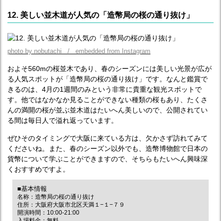
12. 美しい並木道が人気の「造幣局の桜の通り抜け」
photo by nobutachi / embedded from Instagram
およそ560mの桜並木であり、春のシーズンには美しい光景が広が
る人気スポットが「造幣局の桜の通り抜け」です。なんと鑑賞で
きるのは、4月の1週間のみという非常に貴重な観光スポットで
す。他ではなかなか見ることができない種類の桜もあり、たくさ
んの満開の桜が並ぶ並木道はたいへん美しいので、公開されてい
る間は毎日人で溢れ返っています。
ぜひそのタイミングで大阪に来ている方は、欠かさず訪れてみて
くださいね。また、春のシーズン以外でも、造幣博物館で日本の
貨幣について学ぶことができますので、そちらもたいへん興味深
くおすすめですよ。
■基本情報
名称：造幣局の桜の通り抜け
住所：大阪府大阪市北区天満１−１−７９
開演時間：10:00-21:00
入場料金：無料