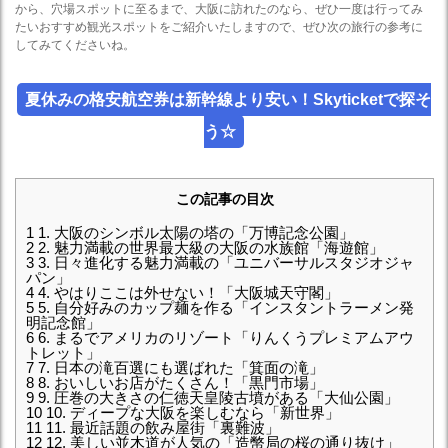
から、穴場スポットに至るまで、大阪に訪れたのなら、ぜひ一度は行ってみ
たいおすすめ観光スポットをご紹介いたしますので、ぜひ次の旅行の参考に
してみてくださいね。
夏休みの格安航空券は新幹線より安い！Skyticketで探そ
う☆
この記事の目次
1
1. 大阪のシンボル太陽の塔の「万博記念公園」
2
2. 魅力満載の世界最大級の大阪の水族館「海遊館」
3
3. 日々進化する魅力満載の「ユニバーサルスタジオジャ
パン」
4
4. やはりここは外せない！「大阪城天守閣」
5
5. 自分好みのカップ麺を作る「インスタントラーメン発
明記念館」
6
6. まるでアメリカのリゾート「りんくうプレミアムアウ
トレット」
7
7. 日本の滝百選にも選ばれた「箕面の滝」
8
8. おいしいお店がたくさん！「黒門市場」
9
9. 圧巻の大きさの仁徳天皇陵古墳がある「大仙公園」
10
10. ディープな大阪を楽しむなら「新世界」
11
11. 最近話題の飲み屋街「裏難波」
12
12. 美しい並木道が人気の「造幣局の桜の通り抜け」