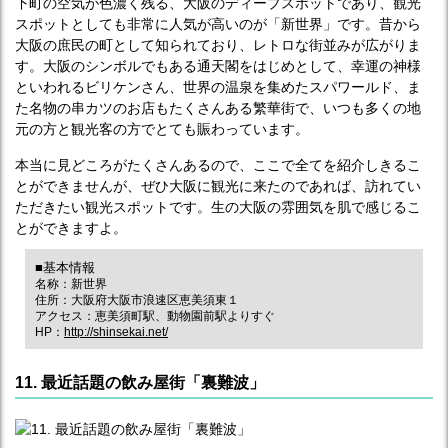
下町の空気が色濃く残る、大阪のディープスポットであり、観光
スポットとしても非常に人気が高いのが「新世界」です。昔から
大阪の庶民の町として知られており、レトロな街並みが広がりま
す。大阪のシンボルでもある通天閣をはじめとして、幸運の神様
といわれるビリケンさん、世界の温泉を集めたスパワールド、ま
た名物の串カツのお店もたくさんある繁華街で、いつも多くの地
元の方と観光客の方でとても賑わっています。
本当に見どころがたくさんあるので、ここで全てを紹介しきるこ
とができませんが、ぜひ大阪に観光に来たのであれば、訪れてい
ただきたい観光スポットです。生の大阪の雰囲気を肌で感じるこ
とができますよ。
■基本情報
名称：新世界
住所：大阪府大阪市浪速区恵美須東１
アクセス：恵美須町駅、動物園前駅よりすぐ
HP：
http://shinsekai.net/
11. 最近話題の飲み屋街「裏難波」