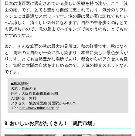
日本の滝百選に選定されている美しい景観を持つ滝が、ここ「箕
面の滝」です。とても豊かな自然に恵まれており、気分のリフレ
ッシュには最適なスポットです。滝の麓は暑い夏に訪れてもたい
へん涼しく、清々しい気分になれます。自然の中を歩くのはとて
も気持ちいので、滝の麓までハイキングで向かうのも、とてもお
すすめですよ。
また、そんな箕面の滝の最大の見所は、秋の紅葉です。秋になる
と、周囲の大自然が一斉に赤く染まり、本当に美しい景色が広が
ります。とても自然豊かな場所であり、都会からのアクセスも良
く、気軽に大阪の自然を楽しめるので、人気の観光スポットなん
ですよ。
■基本情報
名称：箕面の滝
住所：大阪府箕面市箕面公園
入場料金：無料
アクセス：阪急箕面線 箕面駅から400m
HP：
http://www.mino-park.jp/
8. おいしいお店がたくさん！「黒門市場」