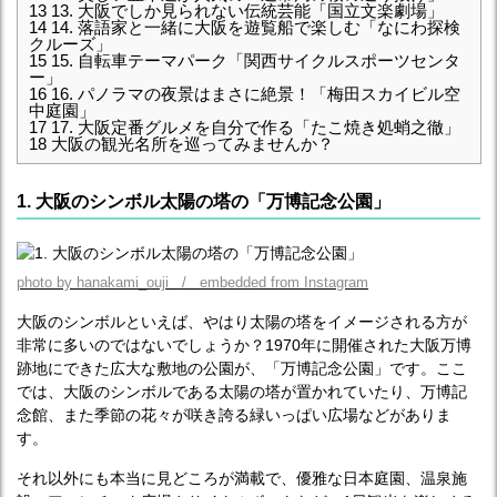
13
13. 大阪でしか見られない伝統芸能「国立文楽劇場」
14
14. 落語家と一緒に大阪を遊覧船で楽しむ「なにわ探検
クルーズ」
15
15. 自転車テーマパーク「関西サイクルスポーツセンタ
ー」
16
16. パノラマの夜景はまさに絶景！「梅田スカイビル空
中庭園」
17
17. 大阪定番グルメを自分で作る「たこ焼き処蛸之徹」
18
大阪の観光名所を巡ってみませんか？
1. 大阪のシンボル太陽の塔の「万博記念公園」
photo by hanakami_ouji / embedded from Instagram
大阪のシンボルといえば、やはり太陽の塔をイメージされる方が
非常に多いのではないでしょうか？1970年に開催された大阪万博
跡地にできた広大な敷地の公園が、「万博記念公園」です。ここ
では、大阪のシンボルである太陽の塔が置かれていたり、万博記
念館、また季節の花々が咲き誇る緑いっぱい広場などがありま
す。
それ以外にも本当に見どころが満載で、優雅な日本庭園、温泉施