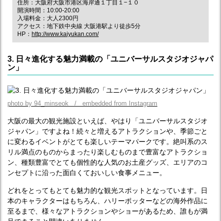
住所：大阪府大阪市港区海岸通１丁目１−１０
開演時間：10:00-20:00
入場料金：大人2300円
アクセス：地下鉄中央線 大阪港駅より徒歩5分
HP：
http://www.kaiyukan.com/
3. 日々進化する魅力満載の「ユニバーサルスタジオジャパ
ン」
photo by 94_minseok / embedded from Instagram
大阪の最大の観光施設といえば、やはり「ユニバーサルスタジオ
ジャパン」ですよね！続々と増えるアトラクションや、季節ごと
に変わるイベントがとても楽しいテーマパークです。絶叫系のス
リル満点のものからまったり楽しむものまで豊富なアトラクショ
ン、種類豊富でとても個性的な人気のお土産グッズ、エリアのコ
ンセプトに沿った面白くておいしい食事メニュー。
どれをとってもとても魅力的な観光スポットとなっています。日
本のキャラクターはもちろん、ハリーポッターなどの海外作品に
至るまで、様々なアトラクションやショーがあるため、誰もが満