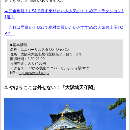
足できること間違いありません。
→完全攻略！USJで必ず乗りたい大人気おすすめアトラクション1
1選！
→これは面白い！USJで絶対に買いたいおすすめの人気お土産TO
P７！
■基本情報
名称：ユニバーサルスタジオジャパン
住所：大阪府大阪市此花区桜島２丁目１−３３
開演時間：8:30-21:00
入場料金：大人7400円
アクセス：JRゆめ咲線 ユニバーサルシティ駅 すぐ
HP：
http://www.usj.co.jp/
4. やはりここは外せない！「大阪城天守閣」