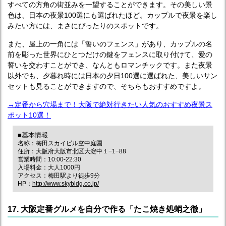
すべての方角の街並みを一望することができます。その美しい景
色は、日本の夜景100選にも選ばれたほど。カップルで夜景を楽し
みたい方には、まさにぴったりのスポットです。
また、屋上の一角には「誓いのフェンス」があり、カップルの名
前を彫った世界にひとつだけの鍵をフェンスに取り付けて、愛の
誓いを交わすことができ、なんともロマンチックです。また夜景
以外でも、夕暮れ時には日本の夕日100選に選ばれた、美しいサン
セットも見ることができますので、そちらもおすすめですよ。
→定番から穴場まで！大阪で絶対行きたい人気のおすすめ夜景ス
ポット10選！
■基本情報
名称：梅田スカイビル空中庭園
住所：大阪府大阪市北区大淀中１−1−88
営業時間：10:00-22:30
入場料金：大人1000円
アクセス：梅田駅より徒歩9分
HP：
http://www.skybldg.co.jp/
17. 大阪定番グルメを自分で作る「たこ焼き処蛸之徹」