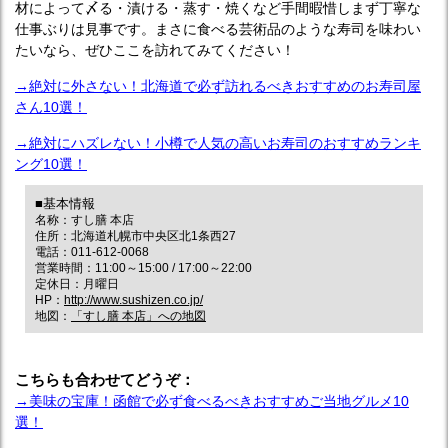
材によって〆る・漬ける・蒸す・焼くなど手間暇惜しまず丁寧な
仕事ぶりは見事です。まさに食べる芸術品のような寿司を味わい
たいなら、ぜひここを訪れてみてください！
→絶対に外さない！北海道で必ず訪れるべきおすすめのお寿司屋
さん10選！
→絶対にハズレない！小樽で人気の高いお寿司のおすすめランキ
ング10選！
■基本情報
名称：すし膳 本店
住所：北海道札幌市中央区北1条西27
電話：011-612-0068
営業時間：11:00～15:00 / 17:00～22:00
定休日：月曜日
HP：
http://www.sushizen.co.jp/
地図：
「すし膳 本店」への地図
こちらも合わせてどうぞ：
→美味の宝庫！函館で必ず食べるべきおすすめご当地グルメ10
選！