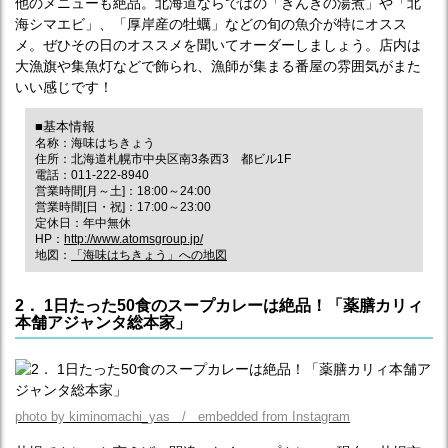
他のメニューも絶品。北海道ならではの「きんきの湯煮」や「北
海シマエビ」、「厚岸産の牡蠣」などの旬の魚介が特にオスス
メ。ぜひその日のオススメを聞いてオーダーしましょう。店内は
大漁旗や集魚灯などで飾られ、漁師が集まる番屋の雰囲気がまた
いい感じです！
■基本情報
名称：海味はちきょう
住所：北海道札幌市中央区南3条西3 都ビル1F
電話：011-222-8940
営業時間[月～土]：18:00～24:00
営業時間[日・祝]：17:00～23:00
定休日：年中無休
HP：
http://www.atomsgroup.jp/
地図：
「海味はちきょう」への地図
2． 1日たった50食のスープカレーは絶品！「薬膳カリィ
本舗アジャンタ総本家」
photo by kiminomachi_yas / embedded from Instagram