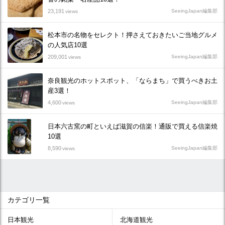
23,191
SeeingJapan編集部
views
松本市の名物をセレクト！押さえておきたいご当地グルメ
の人気店10選
209,001
SeeingJapan編集部
views
奈良観光のホットスポット、「ならまち」で買うべきお土
産3選！
4,600
SeeingJapan編集部
views
日本六古窯の町といえば滋賀の信楽！通販で買える信楽焼
10選
8,590
SeeingJapan編集部
views
カテゴリ一覧
日本観光
北海道観光