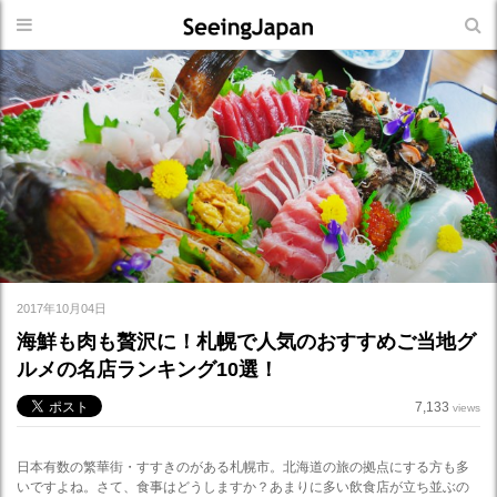
2017年10月04日
海鮮も肉も贅沢に！札幌で人気のおすすめご当地グ
ルメの名店ランキング10選！
7,133
views
日本有数の繁華街・すすきのがある札幌市。北海道の旅の拠点にする方も多
いですよね。さて、食事はどうしますか？あまりに多い飲食店が立ち並ぶの