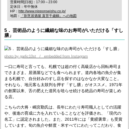
営業時間[日祝]：17:00～23:00
定休日：年中無休
HP：
http://www.nipponseishu.co.jp/
地図：
「割烹居酒屋 直営千歳鶴」への地図
5． 芸術品のように繊細な味のお寿司がいただける「すし
膳」
photo by garlic10st / embedded from Instagram
一口に寿司と言っても、札幌では超の付く高級店から回転寿司ま
でさまざま。居酒屋などでも食べられます。道内各地の魚介が集
まる札幌で、自分好みのすし店を探すのはなかなか大変なこと。
それなら、地元客も太鼓判を押す「すし膳」がオススメ。1971年
の創業以来、舌の肥えた道民を唸らせ続ける絶品の寿司が楽しめ
る店。
こちらの大将・嶋宮勤氏は、長年にわたり寿司職人としての活躍
や、後進の育成に力を入れていることなどを評価され、「現代の
名工」に認定されました。また、2011年には「黄綬褒章」も受賞
しています。旬の魚介や鮮度・米すべてにわたってこだわり、食