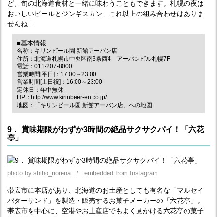
ど、旬の北海道食材と一緒に味わうこともできます。札幌の夜は
おいしいビールとジンギスカン、これ以上の組み合わせはありま
せんね！
■基本情報
名称：キリンビール園 新館アーバン店
住所：北海道札幌市中央区南3条西4 アーバンビル札幌7F
電話：011-207-8000
営業時間[平日]：17:00～23:00
営業時間[土日祝]：16:00～23:00
定休日：年中無休
HP：
http://www.kirinbeer-en.co.jp/
地図：
「キリンビール園 新館アーバン店」への地図
9． 賞味期限がわずか3時間の絶品サクサクパイ！「六花
亭」
photo by shiho_riorena / embedded from Instagram
帯広市に本店があり、北海道のお土産としても有名な「マルセイ
バターサンド」を製造・販売するお菓子メーカーの「六花亭」。
帯広市を中心に、空港やお土産店でもよく見かける六花亭の菓子