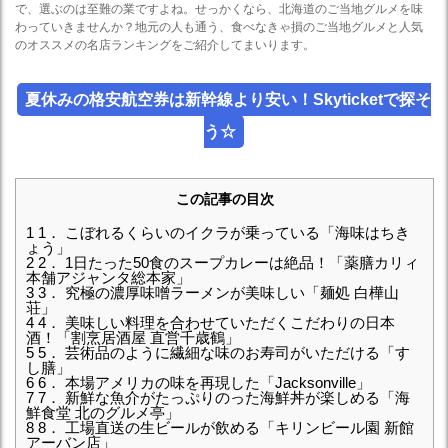
で、選ぶのは至難の業ですよね。せっかくなら、北海道のご当地グルメを味
わっていきませんか？地元の人も通う、食べなきゃ損のご当地グルメと人気
のオススメの名店ランキングをご紹介してまいります。
夏休みの格安航空券は新幹線より安い！Skyticketで探そ
う☆
この記事の目次
1
1． こぼれるくらいのイクラが乗っている「海味はちき
ょう」
2
2． 1日たった50食のスープカレーは絶品！「薬膳カリィ
本舗アジャンタ総本家」
3
3． 究極の濃厚味噌ラーメンが美味しい「麺処 白樺山
荘」
4
4． 美味しい料理を合わせていただくこだわりの日本
酒！「割烹居酒屋 直営千歳鶴」
5
5． 芸術品のように繊細な味のお寿司がいただける「す
し膳」
6
6． 本場アメリカの味を再現した「Jacksonville」
7
7． 新鮮な魚介がたっぷりのった海鮮丼が楽しめる「海
鮮食堂 北のグルメ亭」
8
8． 工場直送の生ビールが飲める「キリンビール園 新館
アーバン店」