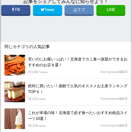
記事をシェアしてみんなに知らせよう！
FB
Tweet
はてブ
LINE
同じカテゴリの人気記事
安いのにお腹いっぱい！北海道でカニ食べ放題ができるお
すすめのお店８選！
431,867
SeeingJapan編集部
views
絶対に買いたい！函館で人気のオススメお土産ランキング
TOP６！
50,014
SeeingJapan編集部
views
これが本場の味！北海道で必ず食べたいおすすめ絶品スイ
ーツ10選！
59,216
SeeingJapan編集部
views