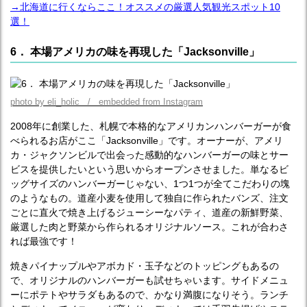
→北海道に行くならここ！オススメの厳選人気観光スポット10
選！
6． 本場アメリカの味を再現した「Jacksonville」
photo by eli_holic / embedded from Instagram
2008年に創業した、札幌で本格的なアメリカンハンバーガーが食
べられるお店がここ「Jacksonville」です。オーナーが、アメリ
カ・ジャクソンビルで出会った感動的なハンバーガーの味とサー
ビスを提供したいという思いからオープンさせました。単なるビ
ッグサイズのハンバーガーじゃない、1つ1つが全てこだわりの塊
のようなもの。道産小麦を使用して独自に作られたバンズ、注文
ごとに直火で焼き上げるジューシーなパティ、道産の新鮮野菜、
厳選した肉と野菜から作られるオリジナルソース。これが合わさ
れば最強です！
焼きパイナップルやアボカド・玉子などのトッピングもあるの
で、オリジナルのハンバーガーも試せちゃいます。サイドメニュ
ーにポテトやサラダもあるので、かなり満腹になりそう。ランチ