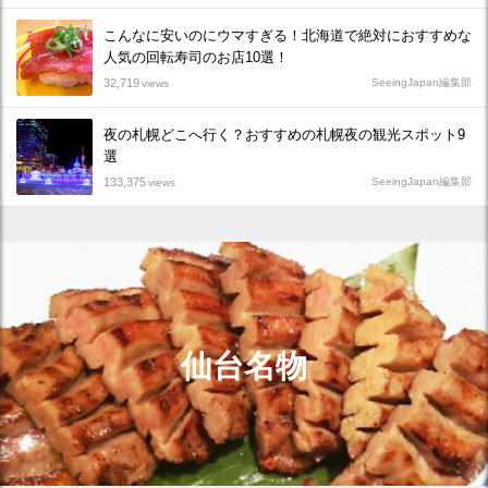
こんなに安いのにウマすぎる！北海道で絶対におすすめな
人気の回転寿司のお店10選！
32,719
SeeingJapan編集部
views
夜の札幌どこへ行く？おすすめの札幌夜の観光スポット9
選
133,375
SeeingJapan編集部
views
仙台名物