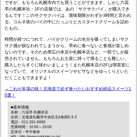
ですが、もちろん札幌市内でも買うことができます。しかし六花
亭の札幌本社・1Fの店舗では、あの「サクサクパイ」が購入でき
るんです！このサクサクパイは、賞味期限がわずか3時間と言われ
る、コルネ状のパイの中にたっぷりとカスタードクリームを詰め
たもの。
時間が経つにつれて、パイがクリームの水分を吸ってしまいサク
サク感が損なわれてしまうから、早めに食べないと食感が楽しめ
ないのです。そのため帯広の本店や札幌本店など、一部でしか販
売されていません。もちろんお土産に持って帰ることも難しい。
購入したらすぐに味わいましょう！また札幌本店の2Fは喫茶室に
なっていて、オリジナルのスイーツやピザなどをゆっくりといた
だくこともできますよ！
→これが本場の味！北海道で必ず食べたいおすすめ絶品スイーツ1
0選！
■基本情報
名称：六花亭 札幌本店
住所：北海道札幌市中央区北4条西6-3-3
電話：011-261-6666
営業時間：10:00～19:00
定休日：年中無休
HP：
http://www.rokkatei.co.jp/