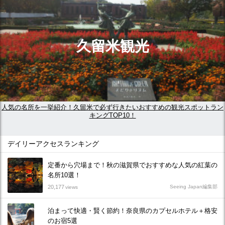
久留米観光
人気の名所を一挙紹介！久留米で必ず行きたいおすすめの観光スポットラン
キングTOP10！
デイリーアクセスランキング
定番から穴場まで！秋の滋賀県でおすすめな人気の紅葉の
名所10選！
20,177
Seeing Japan編集部
views
泊まって快適・賢く節約！奈良県のカプセルホテル＋格安
のお宿5選