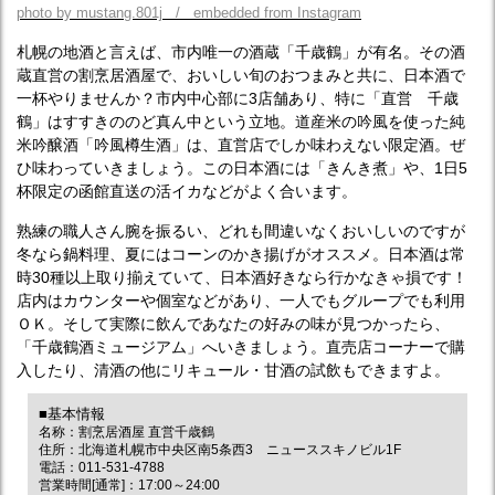
photo by mustang.801j / embedded from Instagram
札幌の地酒と言えば、市内唯一の酒蔵「千歳鶴」が有名。その酒
蔵直営の割烹居酒屋で、おいしい旬のおつまみと共に、日本酒で
一杯やりませんか？市内中心部に3店舗あり、特に「直営 千歳
鶴」はすすきののど真ん中という立地。道産米の吟風を使った純
米吟醸酒「吟風樽生酒」は、直営店でしか味わえない限定酒。ぜ
ひ味わっていきましょう。この日本酒には「きんき煮」や、1日5
杯限定の函館直送の活イカなどがよく合います。
熟練の職人さん腕を振るい、どれも間違いなくおいしいのですが
冬なら鍋料理、夏にはコーンのかき揚げがオススメ。日本酒は常
時30種以上取り揃えていて、日本酒好きなら行かなきゃ損です！
店内はカウンターや個室などがあり、一人でもグループでも利用
ＯＫ。そして実際に飲んであなたの好みの味が見つかったら、
「千歳鶴酒ミュージアム」へいきましょう。直売店コーナーで購
入したり、清酒の他にリキュール・甘酒の試飲もできますよ。
■基本情報
名称：割烹居酒屋 直営千歳鶴
住所：北海道札幌市中央区南5条西3 ニューススキノビル1F
電話：011-531-4788
営業時間[通常]：17:00～24:00