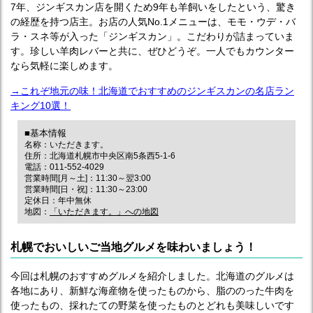
7年、ジンギスカン店を開くため9年も羊飼いをしたという、驚き
の経歴を持つ店主。お店の人気No.1メニューは、モモ・ウデ・バ
ラ・スネ等が入った「ジンギスカン」。こだわりが詰まっていま
す。珍しい羊肉レバーと共に、ぜひどうぞ。一人でもカウンター
なら気軽に楽しめます。
→これぞ地元の味！北海道でおすすめのジンギスカンの名店ラン
キング10選！
■基本情報
名称：いただきます。
住所：北海道札幌市中央区南5条西5-1-6
電話：011-552-4029
営業時間[月～土]：11:30～翌3:00
営業時間[日・祝]：11:30～23:00
定休日：年中無休
地図：
「いただきます。」への地図
札幌でおいしいご当地グルメを味わいましょう！
今回は札幌のおすすめグルメを紹介しました。北海道のグルメは
各地にあり、新鮮な海産物を使ったものから、脂ののった牛肉を
使ったもの、採れたての野菜を使ったものとどれも美味しいです