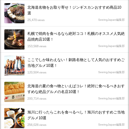
北海道名物をお取り寄せ！ジンギスカンおすすめ商品10
選
25,470
SeeingJapan編集部
views
札幌で焼肉を食べるなら絶対ココ！札幌のオススメ人気絶
品焼肉店10選！
153,568
SeeingJapan編集部
views
ここでしか味わえない！釧路名物として人気のおすすめご
当地グルメ10選！
120,504
SeeingJapan編集部
views
北海道の夏の食べ物といえばコレ！絶対に食べるべきおす
すめな絶品グルメの名店10選！
200,714
SeeingJapan編集部
views
旭川に行ったらこれを食べるべし！旭川のおすすめご当地
グルメ10選
256,026
SeeingJapan編集部
views