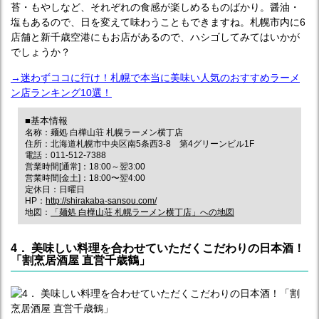
苔・もやしなど、それぞれの食感が楽しめるものばかり。醤油・
塩もあるので、日を変えて味わうこともできますね。札幌市内に6
店舗と新千歳空港にもお店があるので、ハシゴしてみてはいかが
でしょうか？
→迷わずココに行け！札幌で本当に美味い人気のおすすめラーメ
ン店ランキング10選！
■基本情報
名称：麺処 白樺山荘 札幌ラーメン横丁店
住所：北海道札幌市中央区南5条西3-8 第4グリーンビル1F
電話：011-512-7388
営業時間[通常]：18:00～翌3:00
営業時間[金土]：18:00〜翌4:00
定休日：日曜日
HP：
http://shirakaba-sansou.com/
地図：
「麺処 白樺山荘 札幌ラーメン横丁店」への地図
4． 美味しい料理を合わせていただくこだわりの日本酒！
「割烹居酒屋 直営千歳鶴」