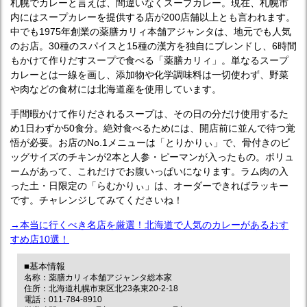
札幌でカレーと言えば、間違いなくスープカレー。現在、札幌市
内にはスープカレーを提供する店が200店舗以上とも言われます。
中でも1975年創業の薬膳カリィ本舗アジャンタは、地元でも人気
のお店。30種のスパイスと15種の漢方を独自にブレンドし、6時間
もかけて作りだすスープで食べる「薬膳カリィ」。単なるスープ
カレーとは一線を画し、添加物や化学調味料は一切使わず、野菜
や肉などの食材には北海道産を使用しています。
手間暇かけて作りだされるスープは、その日の分だけ使用するた
め1日わずか50食分。絶対食べるためには、開店前に並んで待つ覚
悟が必要。お店のNo.1メニューは「とりかりぃ」で、骨付きのビ
ッグサイズのチキンが2本と人参・ピーマンが入ったもの。ボリュ
ームがあって、これだけでお腹いっぱいになります。ラム肉の入
った土・日限定の「らむかりぃ」は、オーダーできればラッキー
です。チャレンジしてみてくださいね！
→本当に行くべき名店を厳選！北海道で人気のカレーがあるおす
すめ店10選！
■基本情報
名称：薬膳カリィ本舗アジャンタ総本家
住所：北海道札幌市東区北23条東20-2-18
電話：011-784-8910