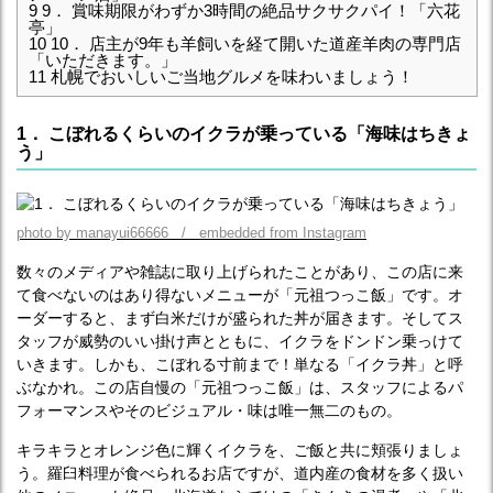
9
9． 賞味期限がわずか3時間の絶品サクサクパイ！「六花
亭」
10
10． 店主が9年も羊飼いを経て開いた道産羊肉の専門店
「いただきます。」
11
札幌でおいしいご当地グルメを味わいましょう！
1． こぼれるくらいのイクラが乗っている「海味はちきょ
う」
photo by manayui66666 / embedded from Instagram
数々のメディアや雑誌に取り上げられたことがあり、この店に来
て食べないのはあり得ないメニューが「元祖つっこ飯」です。オ
ーダーすると、まず白米だけが盛られた丼が届きます。そしてス
タッフが威勢のいい掛け声とともに、イクラをドンドン乗っけて
いきます。しかも、こぼれる寸前まで！単なる「イクラ丼」と呼
ぶなかれ。この店自慢の「元祖つっこ飯」は、スタッフによるパ
フォーマンスやそのビジュアル・味は唯一無二のもの。
キラキラとオレンジ色に輝くイクラを、ご飯と共に頬張りましょ
う。羅臼料理が食べられるお店ですが、道内産の食材を多く扱い