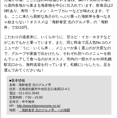
ら道内各地から集まる海産物を中心に仕入れています。飲食店は2
0軒あり、寿司・ラーメン・スープカレーなどが味わえます。で
も、ここに来たら新鮮な魚介がたっぷり乗った海鮮丼を食べなき
ゃ始まらない！オススメは「海鮮食堂 北のグルメ亭」の「海鮮
丼」で3210円。
こだわりの道産米に、いくらやうに、甘エビ・イカ・ホタテなど
がこれでもかと乗っています。また、同じ料金で店人気No.1のメ
ニューが「うに・いくら丼」。メニューが多く選ぶのが大変なの
で、グループや家族で出かけたら、それぞれ別々のメニューを頼
んでシェアして食べるのがオススメ。市内の一部ホテルやJR札幌
駅北口から、無料送迎を行っています。札幌にいらしたら。足を
運んでみてくださいね！
■基本情報
名称：海鮮食堂 北のグルメ亭
住所：北海道札幌市中央区北11条西22-4-1
電話：011-621-3545
営業時間：7:00～15:00
定休日：年中無休
HP：
http://www.kitanogurume.co.jp/
地図：
「海鮮食堂 北のグルメ亭」への地図