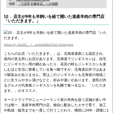
地図：
「六花亭 札幌本店」への地図
10． 店主が9年も羊飼いを経て開いた道産羊肉の専門店
「いただきます。」
photo by shu10_ / embedded from Instagram
こちらのお店「いただきます。」は、北海道遺産にも認定され、
道内の至る所にお店があります。北海道でジンギスカンは、自宅
にジンギスカン用の鍋があったり、花見の時もジンギスカンを楽
しむほど生活に密着している食べ物ですが、北海道以外ではあま
り馴染みがありません。実はこのジンギスカンも北海道の地域ご
とに生ラムやタレ漬けなどと、好みや違いがあります。道民が誇
るグルメの代表格ジンギスカンを札幌で食べるなら、「いただき
ます。」がオススメ。
オーストラリアやニュージーランド産の羊肉を扱う店舗が多い中
では唯一、道産羊肉専門の店。独自に配合したエサで育て、加工
や熟成・販売までを一貫して行うこだわり。構想に24年・調査に1