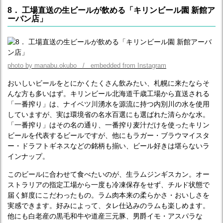
8． 工場直送の生ビールが飲める「キリンビール園 新館ア
ーバン店」
photo by manabu.okubo / embedded from Instagram
おいしいビールをとにかくたくさん飲みたい、札幌に来たならそ
んな方も多いはず。キリンビール北海道千歳工場から直送される
「一番搾り」は、ナイベツ川湧水を源流に持つ内別川の水を使用
していますが、実は環境省の名水百選にも選ばれた清らかな水。
「一番搾り」はその名の通り、一番搾り麦汁だけを使ったキリン
ビールを代表するビールですが、他にもラガー・ブラウマイスタ
ー・ドラフトギネスなどの銘柄も揃い、ビール好きは堪らないラ
インナップ。
このビールに合わせて食べたいのが、生ラムジンギスカン。オー
ストラリアの指定工場から一度も冷凍保存をせず、チルド状態で
届く鮮度にこだわったもの。ラム肉本来の柔らかさ・おいしさを
実感できます。好みによって、タレ仕込みのラムも楽しめます。
他にも白老産の黒毛和牛や道産三元豚、男爵イモ・アスパラな