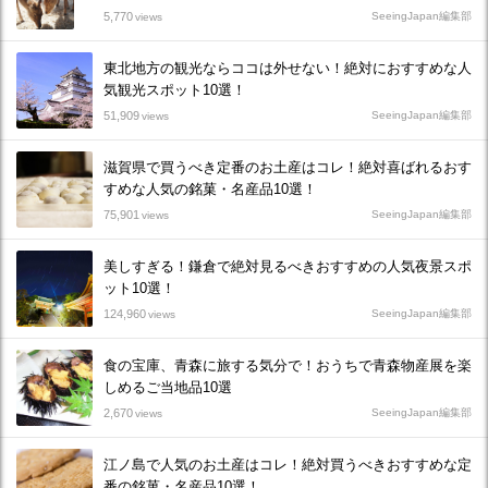
5,770
SeeingJapan編集部
views
東北地方の観光ならココは外せない！絶対におすすめな人
気観光スポット10選！
51,909
SeeingJapan編集部
views
滋賀県で買うべき定番のお土産はコレ！絶対喜ばれるおす
すめな人気の銘菓・名産品10選！
75,901
SeeingJapan編集部
views
美しすぎる！鎌倉で絶対見るべきおすすめの人気夜景スポ
ット10選！
124,960
SeeingJapan編集部
views
食の宝庫、青森に旅する気分で！おうちで青森物産展を楽
しめるご当地品10選
2,670
SeeingJapan編集部
views
江ノ島で人気のお土産はコレ！絶対買うべきおすすめな定
番の銘菓・名産品10選！