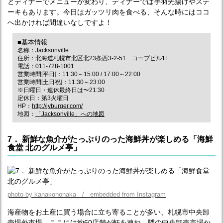
とディナーでメニューが変わり、ディナーでは手羽先揚げやステ
ーキもあります。今日はガッツリ肉を食べる、そんな時にはココ
へ出かければ間違いなしですよ！
■基本情報
名称：Jacksonville
住所：北海道札幌市北区北23条西3-2-51 コープビル1F
電話：011-728-1001
営業時間[平日]：11:30～15:00 / 17:00～22:00
営業時間[土日祝]：11:30～23:00
※日曜日・連休最終日は〜21:30
定休日：第3火曜日
HP：
http://jvburger.com/
地図：
「Jacksonville」への地図
7． 新鮮な魚介がたっぷりのった海鮮丼が楽しめる「海鮮
食堂 北のグルメ亭」
photo by kanakononaka / embedded from Instagram
海産物をお土産に買う場合に立ち寄ることが多い、札幌市中央卸
売場外市場。ここには約60店舗が軒を連ね、隣の中央卸売市場か