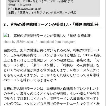
営業時間：11:00～品切れまで / 17:00～品切れまで
定休日：年末年始
HP：
http://www.ajanta.jp/
地図：
「薬膳カリィ本舗アジャンタ総本家」への地図
3． 究極の濃厚味噌ラーメンが美味しい「麺処 白樺山荘」
photo by 2569musica / embedded from Instagram
函館の塩、旭川の醤油と共に挙げられるのが、札幌の味噌ラーメ
ン。しかも札幌市内でラーメンが食べられる場所は、1000ヶ所以
上とも言われるほど札幌はラーメンの超激戦区。各店の他、「元
祖ラーメン横丁」「新ラーメン横丁」「札幌らーめん共和国」な
どいくつかの店舗が集まる場所もあります。味噌ラーメン以外に
ももちろんありますが、せっかくなら札幌らしいこってり味噌味
のラーメンを味わってみませんか？
白樺山荘の味噌ラーメンは、白糀味噌と白味噌をブレンドしたも
のを使い、濃厚なのにくどくないのが特徴。タレや脂などを独自
で配合して計算しつくされた、味噌ラーメンの最高峰と言っても
いいのでは。トッピングも角切りのチャーシューとキクラゲ・海