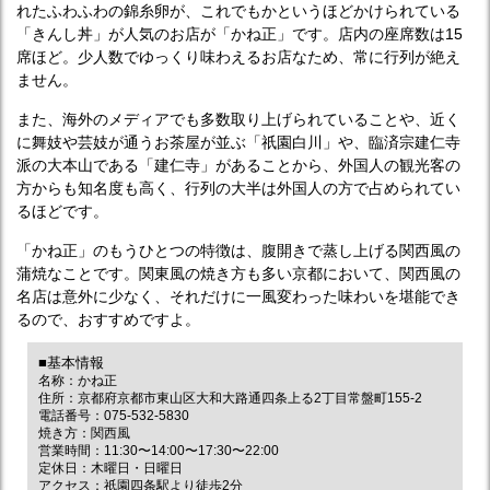
れたふわふわの錦糸卵が、これでもかというほどかけられている
「きんし丼」が人気のお店が「かね正」です。店内の座席数は15
席ほど。少人数でゆっくり味わえるお店なため、常に行列が絶え
ません。
また、海外のメディアでも多数取り上げられていることや、近く
に舞妓や芸妓が通うお茶屋が並ぶ「祇園白川」や、臨済宗建仁寺
派の大本山である「建仁寺」があることから、外国人の観光客の
方からも知名度も高く、行列の大半は外国人の方で占められてい
るほどです。
「かね正」のもうひとつの特徴は、腹開きで蒸し上げる関西風の
蒲焼なことです。関東風の焼き方も多い京都において、関西風の
名店は意外に少なく、それだけに一風変わった味わいを堪能でき
るので、おすすめですよ。
■基本情報
名称：かね正
住所：京都府京都市東山区大和大路通四条上る2丁目常盤町155-2
電話番号：075-532-5830
焼き方：関西風
営業時間：11:30〜14:00〜17:30〜22:00
定休日：木曜日・日曜日
アクセス：祇園四条駅より徒歩2分