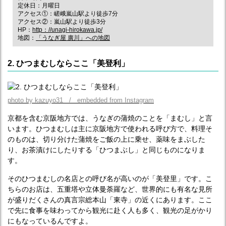
定休日：月曜日
アクセス①：嵯峨嵐山駅より徒歩7分
アクセス②：嵐山駅より徒歩3分
HP：
http：//unagi-hirokawa.jp/
地図：
「うなぎ屋 廣川」への地図
2. ひつまむしならここ「美登利」
photo by kazuyo31 / embedded from Instagram
京都を含む京阪地方では、うなぎの蒲焼のことを「まむし」と言
います。ひつまむしは主に京阪地方で使われる呼び方で、料理そ
のものは、切り分けた蒲焼をご飯の上に乗せ、薬味をまぶした
り、お茶漬けにしたりする「ひつまぶし」と同じものになりま
す。
そのひつまむしの名店との呼び名が高いのが「美登里」です。こ
ちらのお店は、五重塔や立体曼荼羅など、世界的にも有名な見所
が盛りだくさんの真言宗総本山「東寺」の近くにあります。ここ
で先に食事を味わってから観光に赴く人も多く、観光の足がかり
にもなっているんですよ。