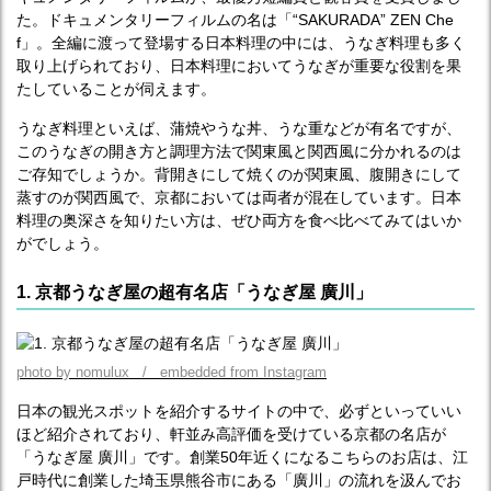
た。ドキュメンタリーフィルムの名は「“SAKURADA” ZEN Che
f」。全編に渡って登場する日本料理の中には、うなぎ料理も多く
取り上げられており、日本料理においてうなぎが重要な役割を果
たしていることが伺えます。
うなぎ料理といえば、蒲焼やうな丼、うな重などが有名ですが、
このうなぎの開き方と調理方法で関東風と関西風に分かれるのは
ご存知でしょうか。背開きにして焼くのが関東風、腹開きにして
蒸すのが関西風で、京都においては両者が混在しています。日本
料理の奥深さを知りたい方は、ぜひ両方を食べ比べてみてはいか
がでしょう。
1. 京都うなぎ屋の超有名店「うなぎ屋 廣川」
photo by nomulux / embedded from Instagram
日本の観光スポットを紹介するサイトの中で、必ずといっていい
ほど紹介されており、軒並み高評価を受けている京都の名店が
「うなぎ屋 廣川」です。創業50年近くになるこちらのお店は、江
戸時代に創業した埼玉県熊谷市にある「廣川」の流れを汲んでお