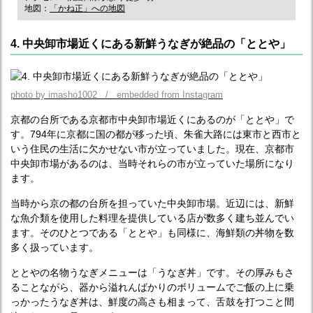
地図：
「かね正」への地図
4. 中央卸市場近くにある新鮮うなぎが絶品の「ととや」
photo by imasho1002 / embedded from Instagram
京都の台所である京都市中央卸市場近くにあるのが「ととや」で
す。794年に京都に国の都が移った頃、朱雀大路には東市と西市と
いう住民の生活に欠かせない市が立っていました。現在、京都市
中央卸市場があるのは、当時それらの市が立っていた場所になり
ます。
当時から京の都の台所を担っていた中央卸市場。近辺には、新鮮
な魚介類を使用した料理を提供している店が数多く建ち並んでい
ます。そのひとつである「ととや」も同様に、海鮮類の丼物を数
多く扱っています。
ととやの名物うなぎメニューは「うなぎ丼」です。その厚みもさ
ることながら、器から溢れんばかりのボリュームでご飯の上に乗
っかったうなぎ丼は、鮮度の高さも相まって、舌鼓を打つこと間