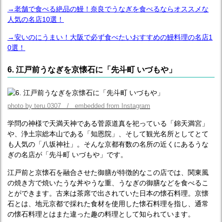
→老舗で食べる絶品の鰻！奈良でうなぎを食べるならオススメな
人気の名店10選！
→安いのにうまい！大阪で必ず食べたいおすすめの鰻料理の名店1
0選！
6. 江戸前うなぎを京懐石に「先斗町 いづもや」
photo by teru.0307 / embedded from Instagram
学問の神様で天満天神である菅原道真を祀っている「錦天満宮」
や、浄土宗総本山である「知恩院」、そして観光名所としてとて
も人気の「八坂神社」。そんな京都有数の名所の近くにあるうな
ぎの名店が「先斗町 いづもや」です。
江戸前と京懐石を融合させた御膳が特徴的なこの店では、関東風
の焼き方で焼いたうな丼やうな重、うなぎの御膳などを食べるこ
とができます。古来は茶席で出されていた日本の懐石料理。京懐
石とは、地元京都で採れた食材を使用した懐石料理を指し、通常
の懐石料理とはまた違った趣の料理として知られています。