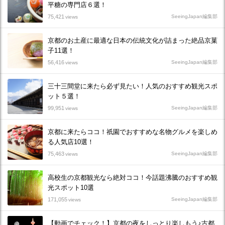
平糖の専門店６選！
75,421
SeeingJapan編集部
views
京都のお土産に最適な日本の伝統文化が詰まった絶品京菓
子11選！
56,416
SeeingJapan編集部
views
三十三間堂に来たら必ず見たい！人気のおすすめ観光スポ
ット５選！
99,951
SeeingJapan編集部
views
京都に来たらココ！祇園でおすすめな名物グルメを楽しめ
る人気店10選！
75,463
SeeingJapan編集部
views
高校生の京都観光なら絶対ココ！今話題沸騰のおすすめ観
光スポット10選
171,055
SeeingJapan編集部
views
【動画でチェック！】京都の夜をしっとり楽しもう♪古都