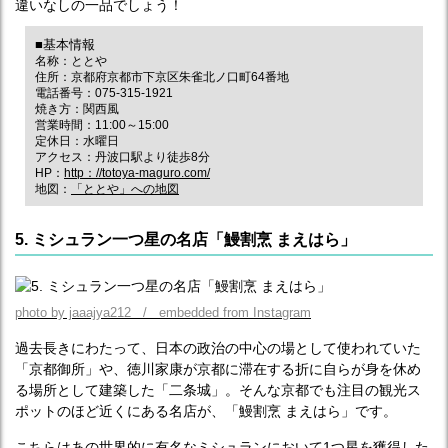
違いなしの一品でしょう！
■基本情報
名称：ととや
住所：京都府京都市下京区朱雀北ノ口町64番地
電話番号：075-315-1921
焼き方：関西風
営業時間：11:00～15:00
定休日：水曜日
アクセス：丹波口駅より徒歩8分
HP：
http：//totoya-maguro.com/
地図：
「ととや」への地図
5. ミシュラン一つ星の名店「鰻割烹 まえはら」
photo by jaaajya212 / embedded from Instagram
過去長きにわたって、日本の政治の中心の場として使われていた
「京都御所」や、徳川家康が京都に滞在する折に自らが身を休め
る場所として建築した「二条城」。そんな京都でも注目の観光ス
ポットのほど近くにある名店が、「鰻割烹 まえはら」です。
こちらはあの世界的に有名なミシュランにおいて1つ星を獲得した