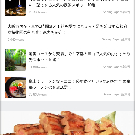
を一望できる人気の夜景スポット10選
19,330
SeeingJapan編集部
views
大阪市内から車で1時間ほど！花を愛でにちょっと足を延ばす京都府
立植物園の落ち着く魅力を紹介！
8,040
Seeing Japan編集部
views
定番コースから穴場まで！京都の嵐山で人気のおすすめ観
光スポット10選！
31,804
SeeingJapan編集部
views
嵐山でラーメンならココ！必ず食べたい人気のおすすめ京
都ラーメンの名店10選！
63,638
SeeingJapan編集部
views