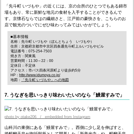
「先斗町 いづもや」の近くには、京の台所のひとつでもある錦市
場もあり、常に新鮮な地元の食材を入手することができるんで
す。京懐石ならではの繊細さと、江戸前の豪快さを、こちらのお
店で観光のついでにぜひ味わってみてはいかがでしょう。
■基本情報
名称：先斗町 いづもや（ぼんとちょう いづもや）
住所：京都府京都市中京区四条通先斗町上ルいづもやビル
電話番号：075-254-7503
焼き方：関東風
営業時間：11:30～22：00
定休日：不定休
アクセス：市バス四条河原町より徒歩約5分
HP：
http://www.idumoya.co.jp/
地図：
「先斗町 いづもや」への地図
7. うなぎを思いっきり味わいたいのなら「鰻屋すみで」
photo by otake206 / embedded from Instagram
山科川の東側にある「鰻屋すみで」。西側に少し足を伸ばすと、
後醍醐天皇が御祈願所として開基した「新善光寺」や、醍醐天皇