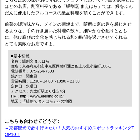
ほどの名店。割烹料亭である「鰻割烹 まえはら」では、鰻をふん
だんに使用したフルコースの絶品料理を頂くことができます。
前菜の鰻珍味から、メインの蒲焼まで、随所に京の趣を感じさせ
るような、手の行き届いた料理の数々。細やかな心配りととも
に、侘び寂びの文化を感じられる和の時間を過ごさせてくれる、
とても素敵なお店ですよ。
■基本情報
名称：鰻割烹 まえはら
住所：京都府京都市中京区両替町通ニ条上ル北小路町108-1
電話番号：075-254-7503
焼き方：関東風
営業時間：11:30～14:00〜18:00～21:30
定休日：水曜日
アクセス：丸太町駅より徒歩4分
HP：
http：//www.eleking.co.jp/
地図：
「鰻割烹 まえはら」への地図
こちらも合わせてどうぞ：
→京都観光で必ず行きたい！人気のおすすめスポットランキングT
OP10！