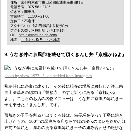
住所：京都府京都市東山区四条通南座東四軒目
電話番号：075-561-2786
焼き方：関東風
営業時間：11:30～21:00
定休日：不定休
アクセス①：祇園四条駅より徒歩1分
アクセス②：河原町駅より徒歩1分
HP：
http：//matsuno-co.com/
地図：
「祇をん 松乃」への地図
9. うなぎ丼に京風卵を載せて頂くきんし丼「京極かねよ」
photo by show_1977 / embedded from Instagram
飛鳥時代に奈良に建立し、その後に現在の場所に移転した浄土宗
西山深草派の総本山「誓願寺」のすぐ近くにある「京極かね
よ」。こちらのお店の名物メニューは、うな丼に京風の薄焼き玉
子を乗せた「きんし丼」です。
薄焼きの玉子を割ると出てくる鰻は、備長炭を使って丁寧に焼き
上げたもの。100年の歴史ある店ならではの秘伝のタレを絡めた江
戸前の蒲焼と、厚みのある京風薄焼き玉子の組み合わせの絶妙な