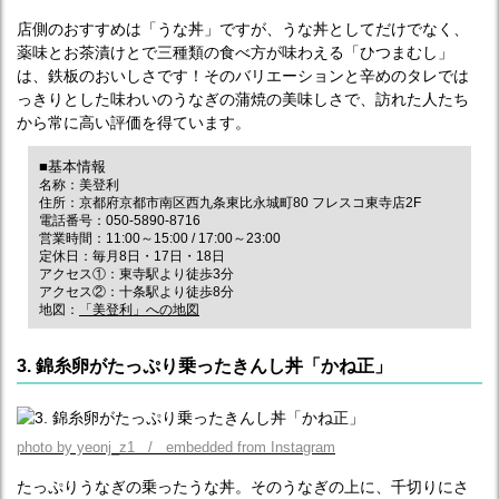
店側のおすすめは「うな丼」ですが、うな丼としてだけでなく、
薬味とお茶漬けとで三種類の食べ方が味わえる「ひつまむし」
は、鉄板のおいしさです！そのバリエーションと辛めのタレでは
っきりとした味わいのうなぎの蒲焼の美味しさで、訪れた人たち
から常に高い評価を得ています。
■基本情報
名称：美登利
住所：京都府京都市南区西九条東比永城町80 フレスコ東寺店2F
電話番号：050-5890-8716
営業時間：11:00～15:00 / 17:00～23:00
定休日：毎月8日・17日・18日
アクセス①：東寺駅より徒歩3分
アクセス②：十条駅より徒歩8分
地図：
「美登利」への地図
3. 錦糸卵がたっぷり乗ったきんし丼「かね正」
photo by yeonj_z1 / embedded from Instagram
たっぷりうなぎの乗ったうな丼。そのうなぎの上に、千切りにさ