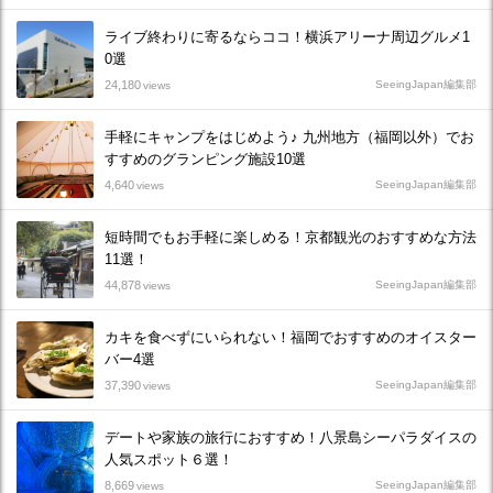
ライブ終わりに寄るならココ！横浜アリーナ周辺グルメ1
0選
24,180
SeeingJapan編集部
views
手軽にキャンプをはじめよう♪ 九州地方（福岡以外）でお
すすめのグランピング施設10選
4,640
SeeingJapan編集部
views
短時間でもお手軽に楽しめる！京都観光のおすすめな方法
11選！
44,878
SeeingJapan編集部
views
カキを食べずにいられない！福岡でおすすめのオイスター
バー4選
37,390
SeeingJapan編集部
views
デートや家族の旅行におすすめ！八景島シーパラダイスの
人気スポット６選！
8,669
SeeingJapan編集部
views