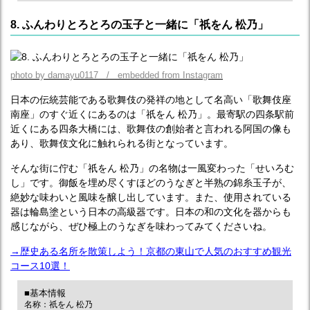
8. ふんわりとろとろの玉子と一緒に「祇をん 松乃」
photo by damayu0117 / embedded from Instagram
日本の伝統芸能である歌舞伎の発祥の地として名高い「歌舞伎座
南座」のすぐ近くにあるのは「祇をん 松乃」。最寄駅の四条駅前
近くにある四条大橋には、歌舞伎の創始者と言われる阿国の像も
あり、歌舞伎文化に触れられる街となっています。
そんな街に佇む「祇をん 松乃」の名物は一風変わった「せいろむ
し」です。御飯を埋め尽くすほどのうなぎと半熟の錦糸玉子が、
絶妙な味わいと風味を醸し出しています。また、使用されている
器は輪島塗という日本の高級器です。日本の和の文化を器からも
感じながら、ぜひ極上のうなぎを味わってみてくださいね。
→歴史ある名所を散策しよう！京都の東山で人気のおすすめ観光
コース10選！
■基本情報
名称：祇をん 松乃