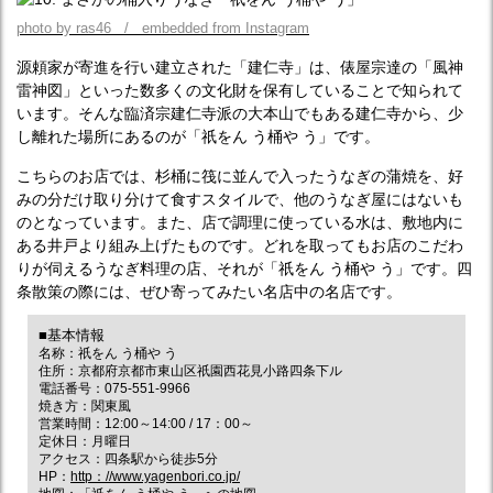
photo by ras46 / embedded from Instagram
源頼家が寄進を行い建立された「建仁寺」は、俵屋宗達の「風神
雷神図」といった数多くの文化財を保有していることで知られて
います。そんな臨済宗建仁寺派の大本山でもある建仁寺から、少
し離れた場所にあるのが「祇をん う桶や う」です。
こちらのお店では、杉桶に筏に並んで入ったうなぎの蒲焼を、好
みの分だけ取り分けて食すスタイルで、他のうなぎ屋にはないも
のとなっています。また、店で調理に使っている水は、敷地内に
ある井戸より組み上げたものです。どれを取ってもお店のこだわ
りが伺えるうなぎ料理の店、それが「祇をん う桶や う」です。四
条散策の際には、ぜひ寄ってみたい名店中の名店です。
■基本情報
名称：祇をん う桶や う
住所：京都府京都市東山区祇園西花見小路四条下ル
電話番号：075-551-9966
焼き方：関東風
営業時間：12:00～14:00 / 17：00～
定休日：月曜日
アクセス：四条駅から徒歩5分
HP：
http：//www.yagenbori.co.jp/