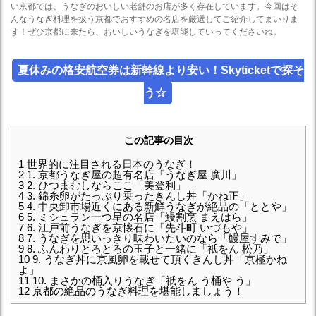
い京都では、うなぎのおいしい老舗のお店が多く存在しています。今回はそ
んなうなぎ料理を扱う京都でおすすめの名店を厳選してご紹介してまいりま
す！ぜひ京都に来たら、おいしいうなぎを堪能していってくださいね。
夏休みの格安航空券は新幹線より安い！Skyticketで探そ
う☆
この記事の目次
1
世界的に注目される日本のうなぎ！
2
1. 京都うなぎ屋の超有名店「うなぎ屋 廣川」
3
2. ひつまむしならここ「美登利」
4
3. 錦糸卵がたっぷり乗ったきんし丼「かね正」
5
4. 中央卸市場近くにある新鮮うなぎが絶品の「ととや」
6
5. ミシュラン一つ星の名店「鰻割烹 まえはら」
7
6. 江戸前うなぎを京懐石に「先斗町 いづもや」
8
7. うなぎを思いっきり味わいたいのなら「鰻屋すみで」
9
8. ふんわりとろとろの玉子と一緒に「祇をん 松乃」
10
9. うなぎ丼に京風卵を載せて頂くきんし丼「京極かね
よ」
11
10. まさかの桶入りうなぎ「祇をん う桶や う」
12
京都の絶品のうなぎ料理を堪能しましょう！