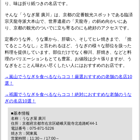
り、味は折り紙つきの名店です。
そんな「うなぎ屋 廣川」は、京都の定番観光スポットである臨済
宗天龍寺派大本山で、世界遺産の「天龍寺」の斜め向かいにあ
り、京都の観光のついでに立ち寄るのにも絶好のアクセスです。
定番のうな丼、うな重から、肝吸い、そしてヒレ焼きまで、「捨
てるところなし」と言われるほど、うなぎの様々な部位を扱った
料理を提供しています。部位だけでなく柳川、肝焼き、などと料
理のバリエーションもとても豊富。お値段は少々張りますが、う
なぎをとことん味わい尽くしたい人にはおすすめのお店です。
→嵐山でうなぎを食べるならココ！厳選おすすめの老舗の名店10
選！
→祇園でうなぎを食べるならココ！絶対におすすめな老舗のうな
ぎの名店10選！
■基本情報
名称：うなぎ屋 廣川
住所：京都府京都市右京区嵯峨天龍寺北造路町44-1
電話番号：075-871-5226
焼き方：関東風
営業時間：11:30～ / 17:00～