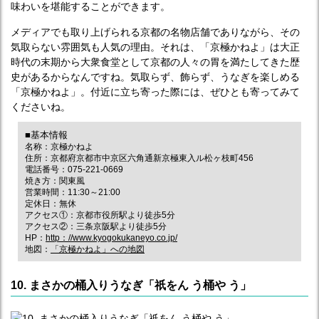
味わいを堪能することができます。
メディアでも取り上げられる京都の名物店舗でありながら、その
気取らない雰囲気も人気の理由。それは、「京極かねよ」は大正
時代の末期から大衆食堂として京都の人々の胃を満たしてきた歴
史があるからなんですね。気取らず、飾らず、うなぎを楽しめる
「京極かねよ」。付近に立ち寄った際には、ぜひとも寄ってみて
くださいね。
■基本情報
名称：京極かねよ
住所：京都府京都市中京区六角通新京極東入ル松ヶ枝町456
電話番号：075-221-0669
焼き方：関東風
営業時間：11:30～21:00
定休日：無休
アクセス①：京都市役所駅より徒歩5分
アクセス②：三条京阪駅より徒歩5分
HP：
http：//www.kyogokukaneyo.co.jp/
地図：
「京極かねよ」への地図
10. まさかの桶入りうなぎ「祇をん う桶や う」