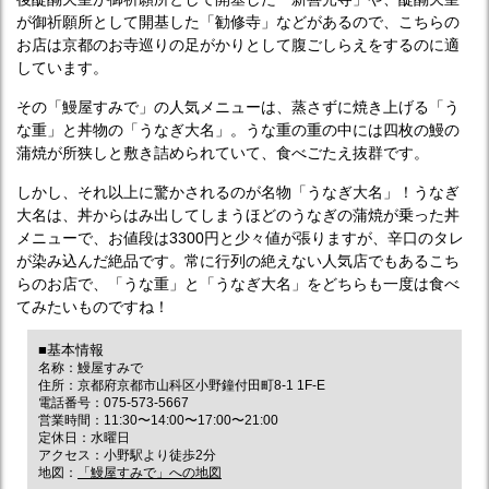
が御祈願所として開基した「勧修寺」などがあるので、こちらの
お店は京都のお寺巡りの足がかりとして腹ごしらえをするのに適
しています。
その「鰻屋すみで」の人気メニューは、蒸さずに焼き上げる「う
な重」と丼物の「うなぎ大名」。うな重の重の中には四枚の鰻の
蒲焼が所狭しと敷き詰められていて、食べごたえ抜群です。
しかし、それ以上に驚かされるのが名物「うなぎ大名」！うなぎ
大名は、丼からはみ出してしまうほどのうなぎの蒲焼が乗った丼
メニューで、お値段は3300円と少々値が張りますが、辛口のタレ
が染み込んだ絶品です。常に行列の絶えない人気店でもあるこち
らのお店で、「うな重」と「うなぎ大名」をどちらも一度は食べ
てみたいものですね！
■基本情報
名称：鰻屋すみで
住所：京都府京都市山科区小野鐘付田町8-1 1F-E
電話番号：075-573-5667
営業時間：11:30〜14:00〜17:00〜21:00
定休日：水曜日
アクセス：小野駅より徒歩2分
地図：
「鰻屋すみで」への地図