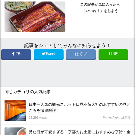
この記事が気に入ったら
「いいね！」をしよう
記事をシェアしてみんなに知らせよう！
FB
Tweet
はてブ
LINE
同じカテゴリの人気記事
日本一人気の観光スポット伏見稲荷大社のおすすめの見ど
ころを徹底解説！
23,298
SeeingJapan編集部
views
見た目が可愛すぎる！京都のお土産におすすめな京飴・金