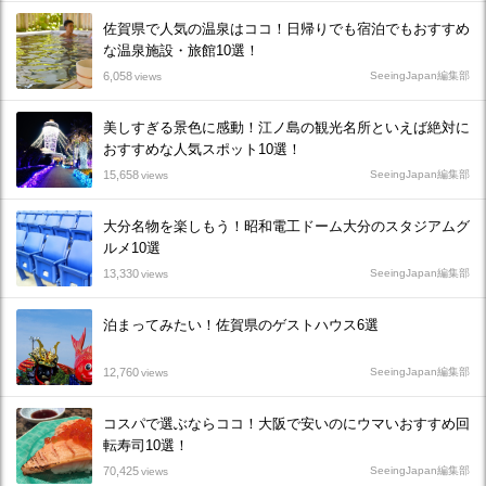
佐賀県で人気の温泉はココ！日帰りでも宿泊でもおすすめ
な温泉施設・旅館10選！
6,058
SeeingJapan編集部
views
美しすぎる景色に感動！江ノ島の観光名所といえば絶対に
おすすめな人気スポット10選！
15,658
SeeingJapan編集部
views
大分名物を楽しもう！昭和電工ドーム大分のスタジアムグ
ルメ10選
13,330
SeeingJapan編集部
views
泊まってみたい！佐賀県のゲストハウス6選
12,760
SeeingJapan編集部
views
コスパで選ぶならココ！大阪で安いのにウマいおすすめ回
転寿司10選！
70,425
SeeingJapan編集部
views