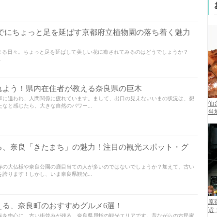
でにちょっと足を延ばす京都府立植物園の落ち着く魅力
まる日々。ちょっと足を延ばして美しい花に癒されてみるのはどうでしょうか？
.
れよう！県内在住者が教える奈良県の巨木
事に追われ、人間関係に疲れています。まして、出口の見えないいまの状況は、想
仙
なと感じたら、大きな自然のパワー...
当
る、奈良「きたまち」の魅力！注目の観光スポット・グ
寺の大仏様や奈良公園の鹿目当ての人が多いのではないでしょうか？加えて、古い
誇ります！しかし、いま奈良県観光...
原
える、奈良町のおすすめグルメ6選！
選
寺を中心に、古い街並みが残る、奈良県屈指の観光エリアです。昔ながらの古民家