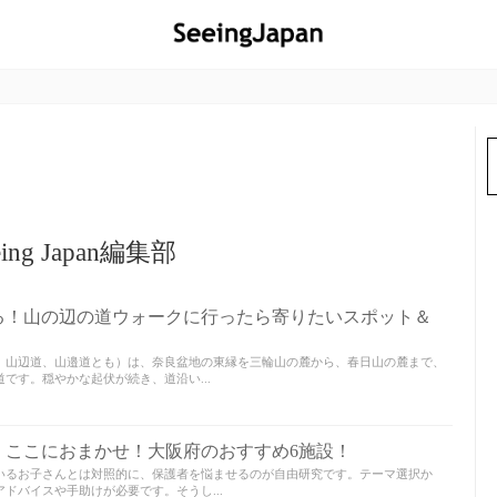
eing Japan編集部
る！山の辺の道ウォークに行ったら寄りたいスポット＆
 山辺道、山邉道とも）は、奈良盆地の東縁を三輪山の麓から、春日山の麓まで、
です。穏やかな起伏が続き、道沿い...
、ここにおまかせ！大阪府のおすすめ6施設！
いるお子さんとは対照的に、保護者を悩ませるのが自由研究です。テーマ選択か
ドバイスや手助けが必要です。そうし...