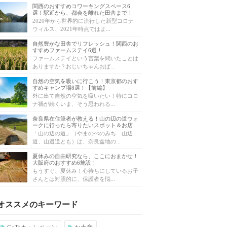
関西のおすすめコワーキングスペース6
選！駅近から、都会を離れた田舎まで！
2020年から世界的に流行した新型コロナ
ウィルス、2021年時点ではま...
自然豊かな田舎でリフレッシュ！関西のお
すすめファームステイ6選！
ファームステイという言葉を聞いたことは
ありますか？おじいちゃんおば...
自然の空気を吸いに行こう！東京都のおす
すめキャンプ場8選！【前編】
外に出て自然の空気を吸いたい！特にコロ
ナ禍が続くいま、そう思われる...
奈良県在住筆者が教える！山の辺の道ウォ
ークに行ったら寄りたいスポット＆お店
「山の辺の道」（やまのべのみち 山辺
道、山邉道とも）は、奈良盆地の...
夏休みの自由研究なら、ここにおまかせ！
大阪府のおすすめ6施設！
もうすぐ、夏休み！心待ちにしているお子
さんとは対照的に、保護者を悩...
オススメのキーワード