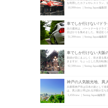
を利用したカフェやレストラン、伝
10,990view
｜
Seeing Japan編集部
車でしか行けない?ド
次の週末は、パートナーをドライ
店ばかりを集めました。海辺近くの
51,390view
｜
Seeing Japan編集部
車でしか行けない大阪
新緑が目にまぶしく、吹き渡る風
きますが、ちょっとした気分転換に
92,590view
｜
Seeing Japan編集部
神戸の人気観光地、異
兵庫県神戸市は日本の港として発
は、異人館と呼ばれる洋館が立ち並
5,450view
｜
Seeing Japan編集部