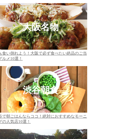
大阪名物
ぁ食い倒れよう！大阪で必ず食べたい絶品のご当
グルメ10選！
渋谷朝食
谷で朝ごはんならココ！絶対におすすめなモーニ
グの人気店10選！