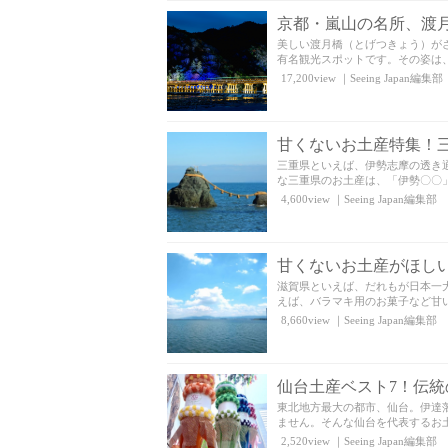
京都・嵐山の名所、渡
美しい渡月橋（とげつきょう）が
有名観光スポットです。その姿は、
17,200view
｜
Seeing Japan編集部
甘くないお土産特集！
三重県といえば、伊勢志摩の透き
な三重県のお土産は、「伊勢〇〇」
4,600view
｜
Seeing Japan編集部
甘くないお土産がほし
滋賀県といえば、だれもが日本一
えば、バラマキ用のお菓子など甘い
8,660view
｜
Seeing Japan編集部
仙台土産ベスト7！伝
東北地方最大の都市、仙台。伊達
ません。そんな仙台を代表するお土
2,520view
｜
Seeing Japan編集部