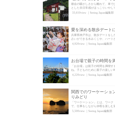
都会の騒がしさから離れて、車で
とした非日常感がほっこりいやして
33,610view
｜
Seeing Japan編集部
愛を深める散歩デート
兵庫県神戸市は、散歩デートをし
占いができる水みくじや、ハートが
4,920view
｜
Seeing Japan編集部
お台場で親子の時間を
「お台場」は親子の時間を満喫す
ね。子どものために親子の楽しい時
4,220view
｜
Seeing Japan編集部
関西でのワーケーショ
りみどり
「ワーケーション」とは、ワーク
で、仕事をしながら休暇を楽しむ過
5,500view
｜
Seeing Japan編集部