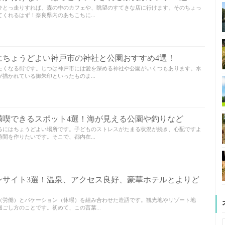
ひとっ走りすれば、森の中のカフェや、眺望のすてきな店に行けます。そのちょっ
くれるはず！奈良県内のあちこちに...
にちょうどよい神戸市の神社と公園おすすめ4選！
たくなる街です。じつは神戸市には愛を深める神社や公園がいくつもあります。水
描かれている御朱印といったものま...
満喫できるスポット4選！海が見える公園や釣りなど
るにはちょうどよい場所です。子どものストレスがたまる状況が続き、心配ですよ
間を作りたいです。そこで、都内在...
ンサイト3選！温泉、アクセス良好、豪華ホテルとよりど
（労働）とバケーション（休暇）を組み合わせた造語です。観光地やリゾート地
ごし方のことです。初めて、この言葉...