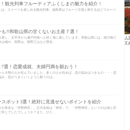
能！観光列車フルーティアふくしまの魅力を紹介！
まは、スイーツを楽しめる観光列車。福島県はフルーツ王国と称するほどフルーツ
も?!和歌山県の甘くないお土産７選！
位置し、太平洋から瀬戸内海へと続く海に面しています。和歌山県には、徳川御三
人
山城や、高野山、熊野三山など歴史...
す
ト7選！恋愛成就、夫婦円満を願おう！
から大勢の人が住んでいました。多くの人が住めば、恋の悩みはつきもの・・・恋
み、恋がうまくいくように願うのは...
ースポット3選！絶対に見逃せないポイントを紹介
きわ有名な「伊勢神宮」。正式名称は「神宮」で、「伊勢神宮」というのは他と区
存じでしたでしょうか？また、ひと...