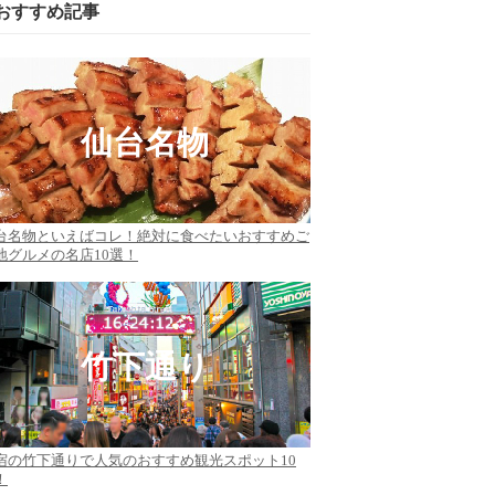
おすすめ記事
仙台名物
台名物といえばコレ！絶対に食べたいおすすめご
地グルメの名店10選！
竹下通り
宿の竹下通りで人気のおすすめ観光スポット10
！