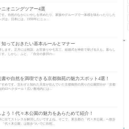
ャニオニングツアー4選
です。自然のなかにいやしを求めたり、家族やグループで一体感を味わったりした
は、日本には、1998年にニュ...
"
、知っておきたい基本ルールとマナー
拝します。正月には初詣、お宮参りや七五三、結婚式を神前で挙げる人も。暮らし
す。しかし、ふと、「自分の参拝の...
読書や自然を満喫できる京都御苑の魅力スポット4選！
すすめです。言わずと知れた天皇が住んでいた京都御所の周りの公園部分が「京都
65ヘクタール！広い敷地内には...
しよう！代々木公園の魅力をあらためて紹介！
外に出てストレスを解消したいですよね。そこで、東京都の「代々木公園」へ散歩
「代々木公園」は散歩ついでに自然...