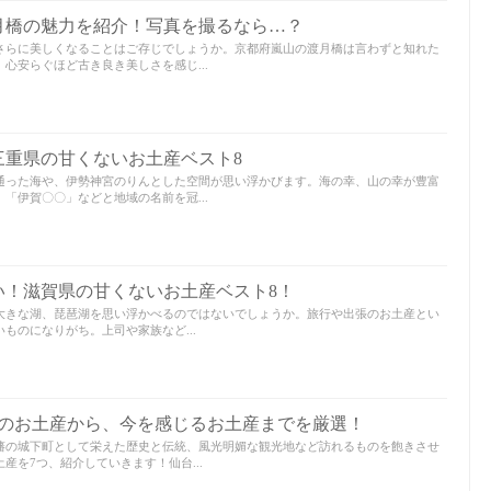
月橋の魅力を紹介！写真を撮るなら…？
さらに美しくなることはご存じでしょうか。京都府嵐山の渡月橋は言わずと知れた
心安らぐほど古き良き美しさを感じ...
三重県の甘くないお土産ベスト8
通った海や、伊勢神宮のりんとした空間が思い浮かびます。海の幸、山の幸が豊富
「伊賀〇〇」などと地域の名前を冠...
い！滋賀県の甘くないお土産ベスト8！
大きな湖、琵琶湖を思い浮かべるのではないでしょうか。旅行や出張のお土産とい
ものになりがち。上司や家族など...
統のお土産から、今を感じるお土産までを厳選！
藩の城下町として栄えた歴史と伝統、風光明媚な観光地など訪れるものを飽きさせ
産を7つ、紹介していきます！仙台...