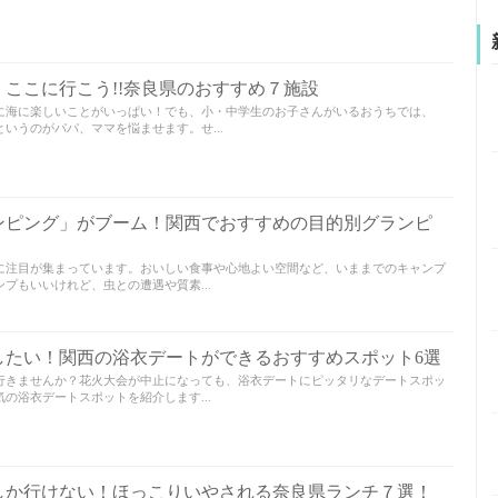
ここに行こう!!奈良県のおすすめ７施設
に海に楽しいことがいっぱい！でも、小・中学生のお子さんがいるおうちでは、
いうのがパパ、ママを悩ませます。せ...
ンピング」がブーム！関西でおすすめの目的別グランピ
に注目が集まっています。おいしい食事や心地よい空間など、いままでのキャンプ
プもいいけれど、虫との遭遇や質素...
したい！関西の浴衣デートができるおすすめスポット6選
行きませんか？花火大会が中止になっても、浴衣デートにピッタリなデートスポッ
の浴衣デートスポットを紹介します...
しか行けない！ほっこりいやされる奈良県ランチ７選！