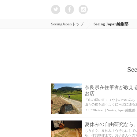
SeeingJapanトップ
Seeing Japan編集部
Se
奈良県在住筆者が教え
お店
「山の辺の道」（やまのべのみち
山々の裾を縫うように南北に通る道
10,330view
｜
Seeing Japan編集部
夏休みの自由研究なら
もうすぐ、夏休み！心待ちにして
ら、作品制作まで、お子さんへのア