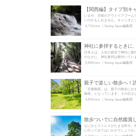
【関西編】タイプ別キ
いまや、空前のアウトドアブーム
いのかもしれません。キャニオニング
6,710view
｜
Seeing Japan編集部
神社に参拝するときに
日本人は、人生の節目で神社に参
のなかに、神社参拝は根付いていま
8,860view
｜
Seeing Japan編集部
親子で楽しい散歩へ！
「京都御苑」は、親子の散歩にお
御苑」となっています。その広さは約
4,850view
｜
Seeing Japan編集部
散歩ついでに自然鑑賞
なにかとストレスがたまる昨今。
に行ってみてはいかがでしょうか。