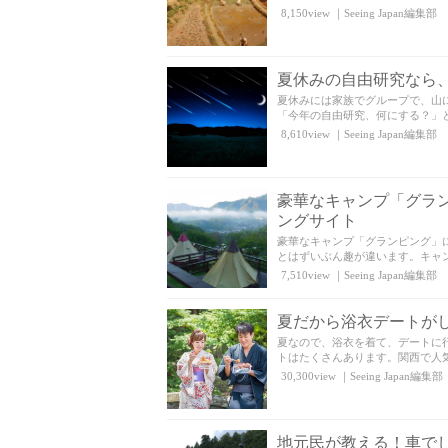
8,150view
｜
Seeing Japan編集部
夏休みの自由研究なら、
夏休みには家族でグループで、山
「今年の自由研究、何にする？」と
8,610view
｜
Seeing Japan編集部
豪華なキャンプ「グラ
ングサイト
豪華なキャンプ「グランピング」
とはずいぶん趣が違います。キャン
7,510view
｜
Seeing Japan編集部
夏だから浴衣デートが
夏なので、浴衣を着て、デートに
トはたくさんあります。関西で人気
30,300view
｜
Seeing Japan編集部
地元民が教える！車で