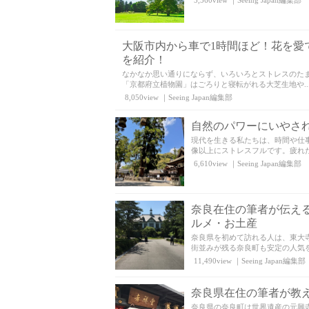
5,560view
｜
Seeing Japan編集部
大阪市内から車で1時間ほど！花を愛
を紹介！
なかなか思い通りにならず、いろいろとストレスのた
「京都府立植物園」はごろりと寝転がれる大芝生地や..
8,050view
｜
Seeing Japan編集部
自然のパワーにいやさ
現代を生きる私たちは、時間や仕
像以上にストレスフルです。疲れた
6,610view
｜
Seeing Japan編集部
奈良在住の筆者が伝え
ルメ・お土産
奈良県を初めて訪れる人は、東大
街並みが残る奈良町も安定の人気を
11,490view
｜
Seeing Japan編集部
奈良県在住の筆者が教
奈良県の奈良町は世界遺産の元興