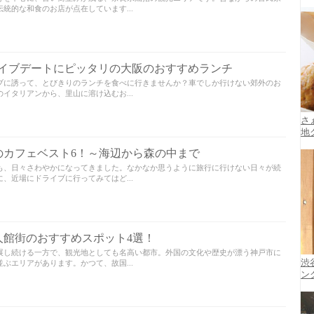
統的な和食のお店が点在しています...
ライブデートにピッタリの大阪のおすすめランチ
ブに誘って、とびきりのランチを食べに行きませんか？車でしか行けない郊外のお
イタリアンから、里山に溶け込むお...
さ
地
のカフェベスト6！～海辺から森の中まで
も、日々さわやかになってきました。なかなか思うように旅行に行けない日々が続
、近場にドライブに行ってみてはど...
人館街のおすすめスポット4選！
展し続ける一方で、観光地としても名高い都市。外国の文化や歴史が漂う神戸市に
渋
ぶエリアがあります。かつて、故国...
ン